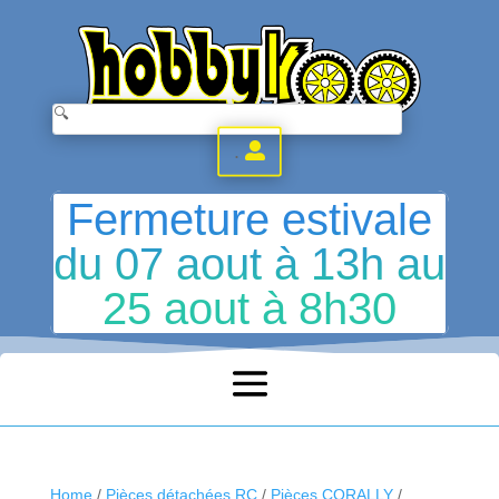
.
Fermeture estivale
du 07 aout à 13h au
25 aout à 8h30
Home
/
Pièces détachées RC
/
Pièces CORALLY
/