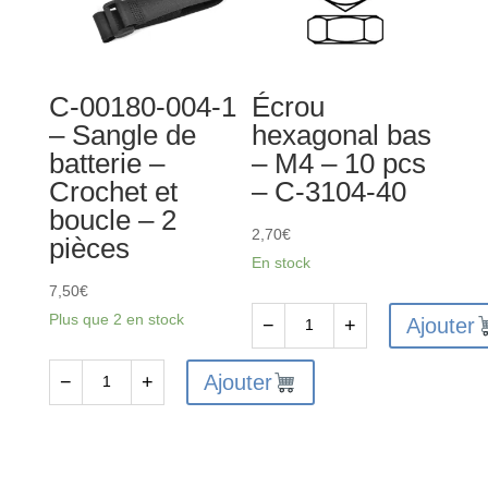
-
-
1
10
pc
pcs
C-00180-004-1
Écrou
-
-
– Sangle de
hexagonal bas
C-
C-
batterie –
– M4 – 10 pcs
00180-
31003
Crochet et
– C-3104-40
178
boucle – 2
2,70
€
pièces
En stock
7,50
€
Plus que 2 en stock
Ajouter
−
+
quantité
de
Ajouter
−
+
quantité
Écrou
de
hexagonal
C-
bas
00180-
-