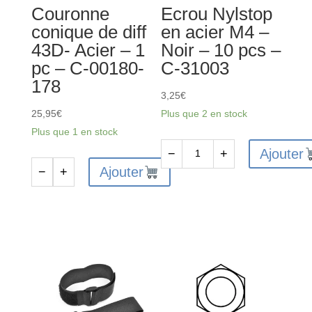
Couronne
Ecrou Nylstop
pcs
pcs
conique de diff
en acier M4 –
-
-
43D- Acier – 1
Noir – 10 pcs –
C-
C-
pc – C-00180-
C-31003
3611-
00180-
178
3-
044
3,25
€
08-
25,95
€
Plus que 2 en stock
16-
Plus que 1 en stock
05
Ajouter
−
+
quantité
Ajouter
−
+
quantité
de
de
Ecrou
Couronne
Nylstop
conique
en
de
acier
diff
M4
43D-
-
Acier
Noir