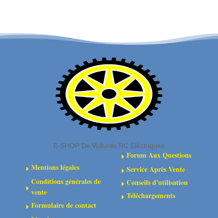
004-
M4
1
-
-
10
Sangle
pcs
de
-
batterie
C-
-
3104-
Crochet
40
et
boucle
-
E-SHOP De Voitures RC Éléctriques
2
Forum Aux Questions
E
pièces
Mentions légales
Service Après Vente
E
E
Conditions générales de
Conseils d'utilisation
E
E
vente
Téléchargements
E
Formulaire de contact
E