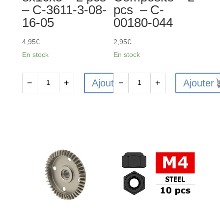
– C-3611-3-08-
pcs – C-
16-05
00180-044
4,95
€
2,95
€
En stock
En stock
Ajouter
Ajouter
−
+
−
+
quantité
quantité
de
de
Ball
Chape
Bearing
pour
-
rotules
Abec
6
3
mm
-
-
8x16x5
Composite
-
-
2
2