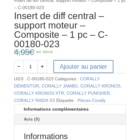
Insert de diff central, support moteur – Composite – 1 pc
– C-00180-023
Insert de diff central –
support moteur –
Composite – 1 pc – C-
00180-023
4,95
€
Plus que 2 en stock
Ajouter au panier
−
+
quantité
de
UGS :
C-00180-023
Catégories :
CORALLY
Insert
DEMENTOR
,
CORALLY JAMBO
,
CORALLY KRONOS
,
de
CORALLY KRONOS XTR
,
CORALLY PUNISHER
,
diff
CORALLY RADIX 6S
Étiquette :
Pièces Corally
central
Informations complémentaires
-
Avis (0)
support
moteur
Informations
-