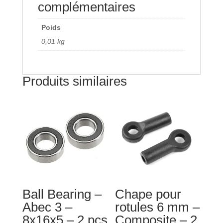
Composite
complémentaires
-
1
Poids
pc
0,01 kg
-
C-
00180-
Produits similaires
023
Ball Bearing –
Chape pour
Abec 3 –
rotules 6 mm –
8x16x5 – 2 pcs
Composite – 2