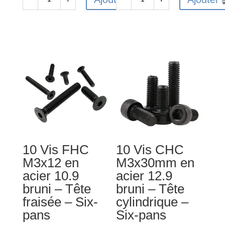
quantité
quantité
de
de
10
10
Vis
Vis
FHC
FHC
M3x10
M4x14
en
en
acier
acier
10.9
10.9
bruni
bruni
-
-
10 Vis FHC
10 Vis CHC
Tête
Tête
M3x12 en
M3x30mm en
fraisée
fraisée
acier 10.9
acier 12.9
-
-
bruni – Tête
bruni – Tête
Six-
Six-
fraisée – Six-
cylindrique –
pans
pans
pans
Six-pans