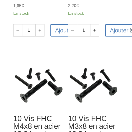
1,65
€
2,20
€
En stock
En stock
Ajouter
Ajouter
−
+
−
+
quantité
quantité
de
de
10
10
Vis
Vis
FHC
CHC
M3x12
M3x30mm
en
en
acier
acier
10.9
12.9
bruni
bruni
-
-
10 Vis FHC
10 Vis FHC
Tête
Tête
M4x8 en acier
M3x8 en acier
fraisée
cylindrique