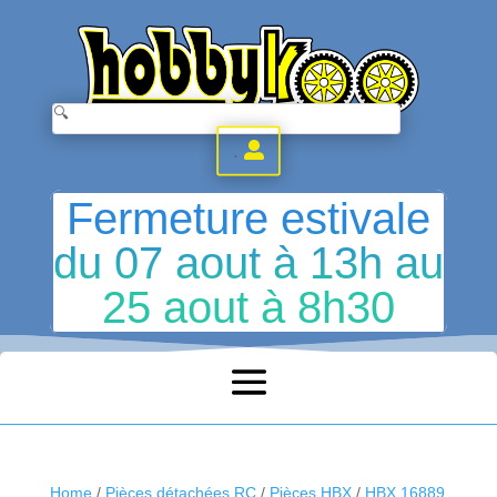
.
Fermeture estivale
du 07 aout à 13h au
25 aout à 8h30
Home
/
Pièces détachées RC
/
Pièces HBX
/
HBX 16889