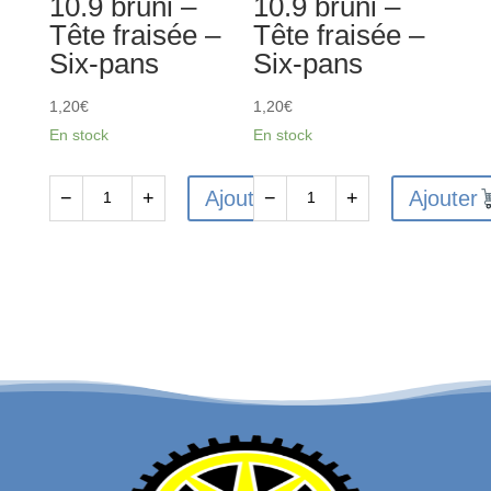
10.9 bruni –
10.9 bruni –
-
-
Tête fraisée –
Tête fraisée –
Six-
Six-
Six-pans
Six-pans
pans
pans
1,20
€
1,20
€
En stock
En stock
Ajouter
Ajouter
−
+
−
+
quantité
quantité
de
de
10
10
Vis
Vis
FHC
FHC
M4x8
M3x8
en
en
acier
acier
10.9
10.9
bruni
bruni