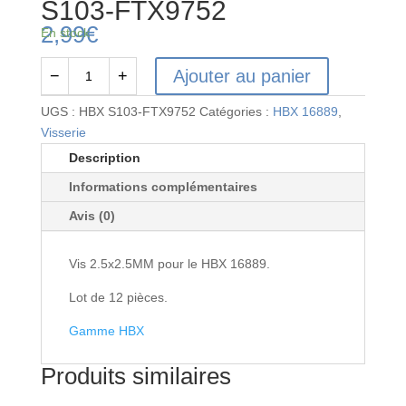
S103-FTX9752
2,99
€
En stock
Ajouter au panier
−
+
quantité
de
UGS :
HBX S103-FTX9752
Catégories :
HBX 16889
,
Vis
Visserie
2.5x2.5mm
Description
HBX
Informations complémentaires
S103-
FTX9752
Avis (0)
Vis 2.5x2.5MM pour le HBX 16889.
Lot de 12 pièces.
Gamme HBX
Produits similaires