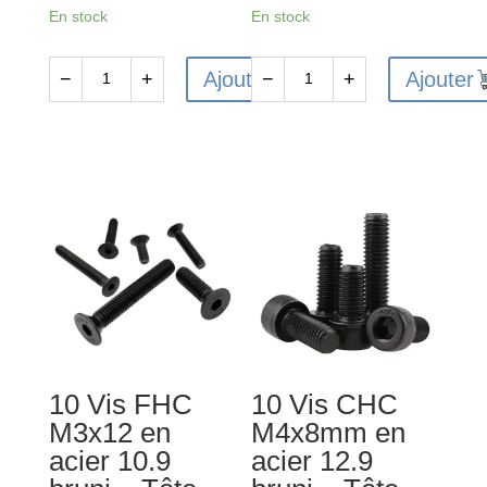
En stock
En stock
Ajouter
Ajouter
−
+
−
+
quantité
quantité
de
de
10
10
Vis
Vis
FHC
CHC
M4x14
M3x10mm
en
en
acier
acier
10.9
12.9
bruni
bruni
-
-
10 Vis FHC
10 Vis CHC
Tête
Tête
M3x12 en
M4x8mm en
fraisée
cylindrique
acier 10.9
acier 12.9
-
-