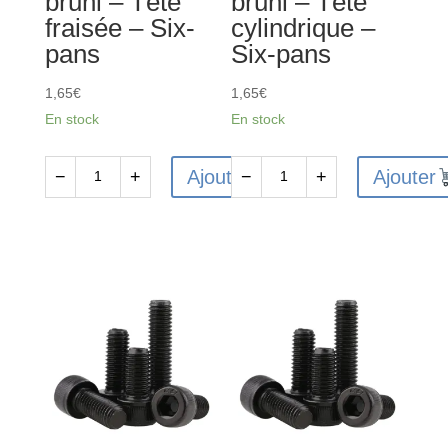
bruni – Tête
bruni – Tête
Six-
Six-
fraisée – Six-
cylindrique –
pans
pans
pans
Six-pans
1,65
€
1,65
€
En stock
En stock
Ajouter
Ajouter
−
+
−
+
quantité
quantité
de
de
10
10
Vis
Vis
FHC
CHC
M3x12
M4x8mm
en
en
acier
acier
10.9
12.9
bruni
bruni