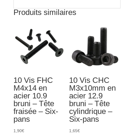
-
Produits similaires
Six-
pans
10 Vis FHC
10 Vis CHC
M4x14 en
M3x10mm en
acier 10.9
acier 12.9
bruni – Tête
bruni – Tête
fraisée – Six-
cylindrique –
pans
Six-pans
1,90
€
1,65
€