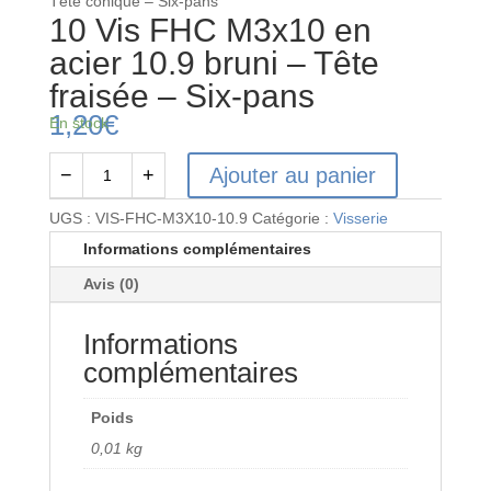
Tête conique – Six-pans
10 Vis FHC M3x10 en
acier 10.9 bruni – Tête
fraisée – Six-pans
1,20
€
En stock
Ajouter au panier
−
+
quantité
de
UGS :
VIS-FHC-M3X10-10.9
Catégorie :
Visserie
10
Informations complémentaires
Vis
Avis (0)
FHC
M3x10
Informations
en
acier
complémentaires
10.9
bruni
Poids
-
0,01 kg
Tête
fraisée