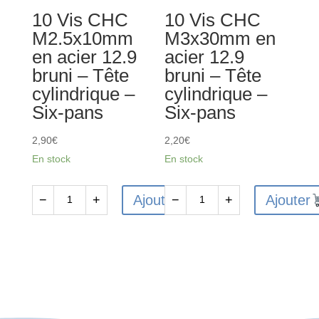
-
-
10 Vis CHC
10 Vis CHC
Tête
Tête
M2.5x10mm
M3x30mm en
fraisée
cylindrique
en acier 12.9
acier 12.9
-
-
bruni – Tête
bruni – Tête
Six-
Six-
cylindrique –
cylindrique –
pans
pans
Six-pans
Six-pans
2,90
€
2,20
€
En stock
En stock
Ajouter
Ajouter
−
+
−
+
quantité
quantité
de
de
10
10
Vis
Vis
CHC
CHC
M2.5x10mm
M3x30mm