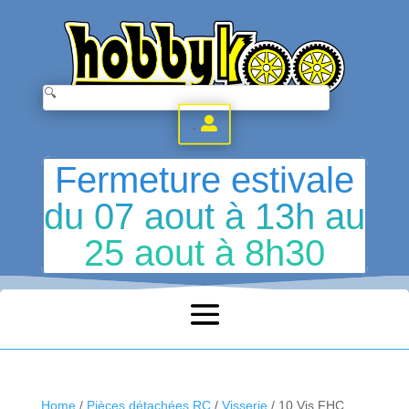
.
Fermeture estivale
du 07 aout à 13h au
25 aout à 8h30
Home
/
Pièces détachées RC
/
Visserie
/ 10 Vis FHC