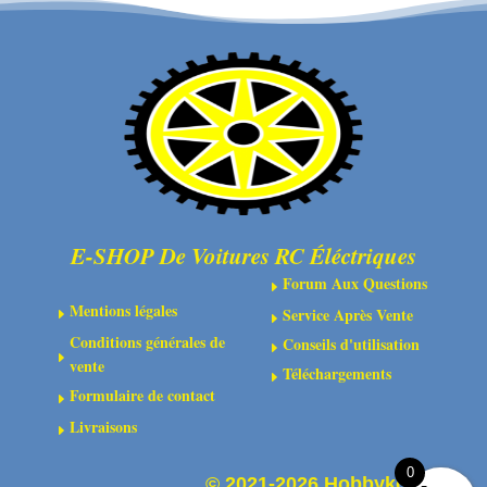
en
en
acier
acier
10.9
10.9
bruni
bruni
-
-
Tête
Tête
fraisée
fraisée
-
-
Six-
Six-
E-SHOP De Voitures RC Éléctriques
pans
pans
Forum Aux Questions
E
Mentions légales
Service Après Vente
E
E
Conditions générales de
Conseils d'utilisation
E
E
vente
Téléchargements
E
Formulaire de contact
E
Livraisons
E
0
©
2021-2026 Hobbykoo