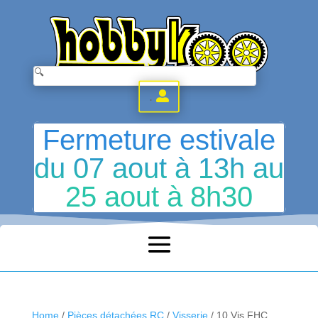
.
Fermeture estivale
du 07 aout à 13h au
25 aout à 8h30
Home
/
Pièces détachées RC
/
Visserie
/ 10 Vis FHC