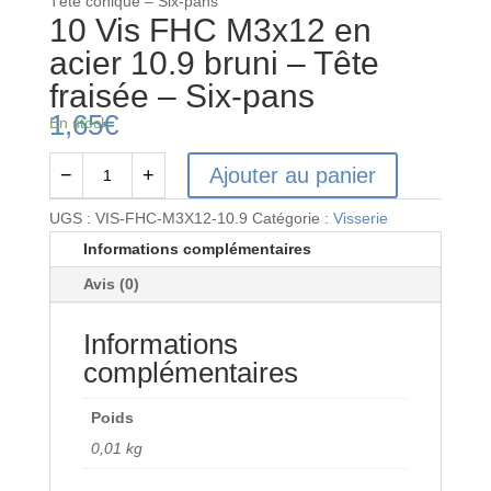
Tête conique – Six-pans
10 Vis FHC M3x12 en
acier 10.9 bruni – Tête
fraisée – Six-pans
1,65
€
En stock
Ajouter au panier
−
+
quantité
de
UGS :
VIS-FHC-M3X12-10.9
Catégorie :
Visserie
10
Informations complémentaires
Vis
Avis (0)
FHC
M3x12
Informations
en
acier
complémentaires
10.9
bruni
Poids
-
0,01 kg
Tête
fraisée