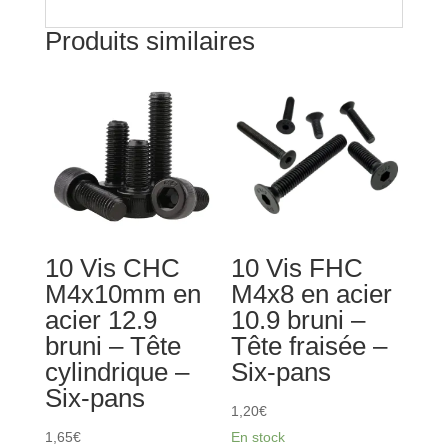
-
Produits similaires
Six-
pans
10 Vis CHC
10 Vis FHC
M4x10mm en
M4x8 en acier
acier 12.9
10.9 bruni –
bruni – Tête
Tête fraisée –
cylindrique –
Six-pans
Six-pans
1,20
€
1,65
€
En stock