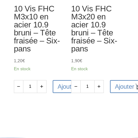
-
-
10 Vis FHC
10 Vis FHC
Tête
Tête
M3x10 en
M3x20 en
cylindrique
cylindrique
acier 10.9
acier 10.9
-
-
bruni – Tête
bruni – Tête
Six-
Six-
fraisée – Six-
fraisée – Six-
pans
pans
pans
pans
1,20
€
1,90
€
En stock
En stock
Ajouter
Ajouter
−
+
−
+
quantité
quantité
de
de
10
10
Vis
Vis
FHC
FHC
M3x10
M3x20