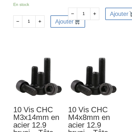
En stock
Ajouter
−
+
quantité
Ajouter
−
+
quantité
de
de
10
10
Vis
Vis
FHC
CHC
M4x8
M4x10mm
en
en
acier
acier
10.9
12.9
bruni
bruni
-
-
Tête
10 Vis CHC
10 Vis CHC
Tête
fraisée
M3x14mm en
M4x8mm en
cylindrique
-
acier 12.9
acier 12.9
-
Six-