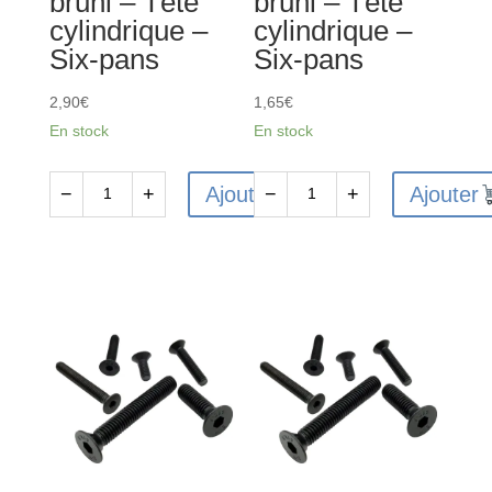
bruni – Tête
bruni – Tête
Six-
pans
cylindrique –
cylindrique –
pans
Six-pans
Six-pans
2,90
€
1,65
€
En stock
En stock
Ajouter
Ajouter
−
+
−
+
quantité
quantité
de
de
10
10
Vis
Vis
CHC
CHC
M3x14mm
M4x8mm
en
en
acier
acier
12.9
12.9
bruni
bruni