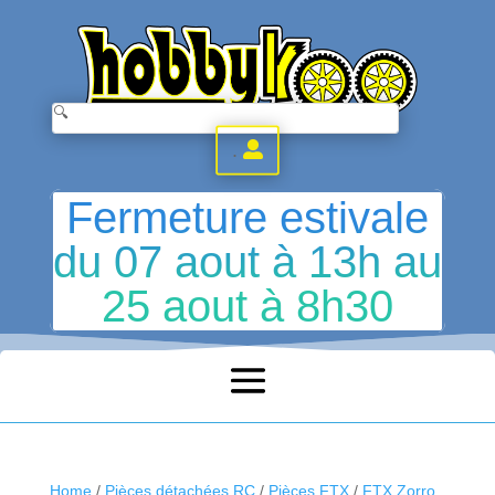
.
Fermeture estivale
du 07 aout à 13h au
25 aout à 8h30
Home
/
Pièces détachées RC
/
Pièces FTX
/
FTX Zorro