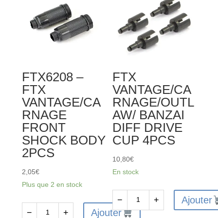
1SET
VANTAGE
/
CARNAGE
/
OUTLAW
/
FTX6208 –
FTX
BANZAI
FTX
VANTAGE/CA
GEARBOX
VANTAGE/CA
RNAGE/OUTL
HOUSING
RNAGE
AW/ BANZAI
SET
FRONT
DIFF DRIVE
SHOCK BODY
CUP 4PCS
2PCS
10,80
€
2,05
€
En stock
Plus que 2 en stock
Ajouter
−
+
quantité
Ajouter
−
+