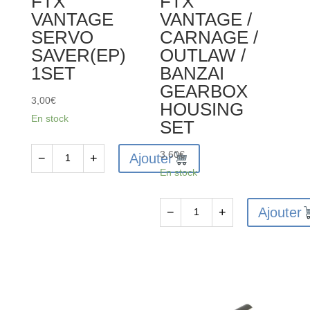
FTX
FTX
VANTAGE
VANTAGE /
SERVO
CARNAGE /
SAVER(EP)
OUTLAW /
1SET
BANZAI
GEARBOX
3,00
€
HOUSING
En stock
SET
3,60
€
Ajouter
−
+
quantité
En stock
de
FTX6242
Ajouter
−
+
-
quantité
FTX
de
VANTAGE
FTX6225
SERVO
-
SAVER(EP)
FTX