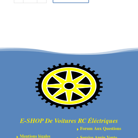
quantité
de
de
FTX
FTX6208
VANTAGE/CARNAGE/OUTLAW/
-
BANZAI
FTX
DIFF
VANTAGE/CARNAGE
DRIVE
FRONT
CUP
SHOCK
4PCS
BODY
2PCS
E-SHOP De Voitures RC Éléctriques
Forum Aux Questions
E
Mentions légales
Service Après Vente
E