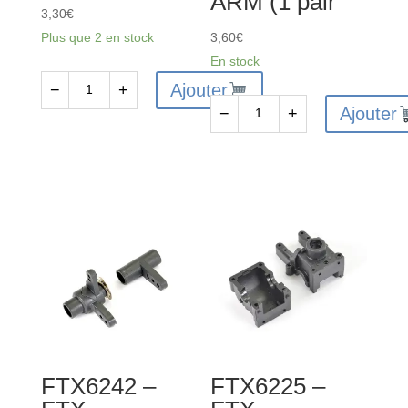
ARM (1 pair
3,30
€
Plus que 2 en stock
3,60
€
En stock
Ajouter
−
+
quantité
Ajouter
−
+
de
quantité
FTX
de
VANTAGE/CARNAGE/OUTLAW/
FTX6215
KANYON
-
SHOCK
FTX
UPPER
VANTAGE/CARNAGE/OUTLAW/K
CAP
STEERING
2SETS
KNUCKLE
ARM
(1
pair
FTX6242 –
FTX6225 –