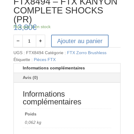
FTX8494 – FTX KANYON
COMPLETE SHOCKS
(PR)
13,80
€
Plus que 2 en stock
Ajouter au panier
−
+
quantité
de
UGS :
FTX8494
Catégorie :
FTX Zorro Brushless
FTX8494
Étiquette :
Pièces FTX
-
Informations complémentaires
FTX
Avis (0)
KANYON
COMPLETE
Informations
SHOCKS
(PR)
complémentaires
Poids
0,062 kg