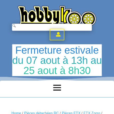
.
Fermeture estivale
du 07 aout à 13h au
25 aout à 8h30
Home
/
Pièces détachées RC
/
Pièces FTX
/
FTX Zorro
/