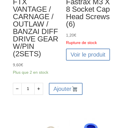
FTX
Fastrax M3 X
DIFF
VANTAGE /
8 Socket Cap
PIN
CARNAGE /
Head Screws
(2PCS)
OUTLAW /
(6)
BANZAI DIFF
1,20
€
DRIVE GEAR
Rupture de stock
W/PIN
(2SETS)
Voir le produit
9,60
€
Plus que 2 en stock
Ajouter
−
+
quantité
de
FTX6227
-
FTX