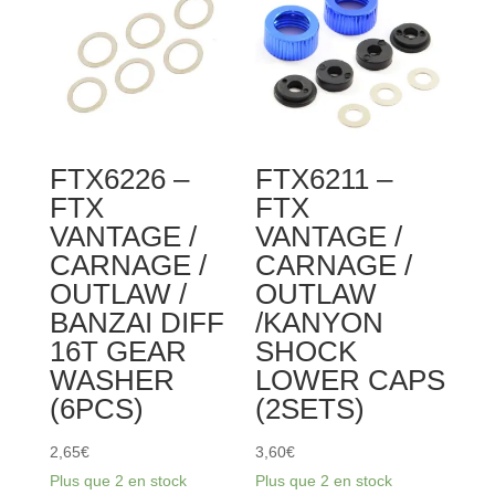
VANTAGE
/
CARNAGE
/
OUTLAW
/
FTX6226 –
FTX6211 –
BANZAI
FTX
FTX
DIFF
VANTAGE /
VANTAGE /
DRIVE
CARNAGE /
CARNAGE /
GEAR
OUTLAW /
OUTLAW
W/PIN
BANZAI DIFF
/KANYON
(2SETS)
16T GEAR
SHOCK
WASHER
LOWER CAPS
(6PCS)
(2SETS)
2,65
€
3,60
€
Plus que 2 en stock
Plus que 2 en stock