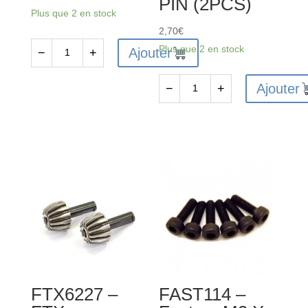
PIN (2PCS)
Plus que 2 en stock
2,70
€
Plus que 2 en stock
Ajouter
−
+
quantité
de
Ajouter
−
+
FTX
quantité
VANTAGE/CARNAGE/OUTLAW
de
WHEEL
FTX6233
HUB
-
4PCS
FTX
VANTAGE
/
CARNAGE
/
OUTLAW
/
FTX6227 –
FAST114 –
BANZAI