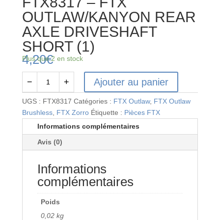
FTX8317 – FTX
OUTLAW/KANYON REAR
AXLE DRIVESHAFT
SHORT (1)
4,20
€
Plus que 2 en stock
Ajouter au panier
−
+
quantité
de
UGS :
FTX8317
Catégories :
FTX Outlaw
,
FTX Outlaw
FTX8317
Brushless
,
FTX Zorro
Étiquette :
Pièces FTX
-
Informations complémentaires
FTX
Avis (0)
OUTLAW/KANYON
REAR
Informations
AXLE
DRIVESHAFT
complémentaires
SHORT
(1)
Poids
0,02 kg