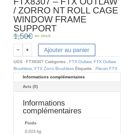
FTX8307 – FTX OUTLAW
/ ZORRO NT ROLL CAGE
WINDOW FRAME
SUPPORT
1,50
€
Plus que 1 en stock
Ajouter au panier
−
+
quantité
de
UGS :
FTX8307
Catégories :
FTX Outlaw
,
FTX Outlaw
FTX8307
Brushless
,
FTX Zorro Brushless
Étiquette :
Pièces FTX
-
Informations complémentaires
FTX
Avis (0)
OUTLAW
/
Informations
ZORRO
NT
complémentaires
ROLL
CAGE
Poids
WINDOW
0,015 kg