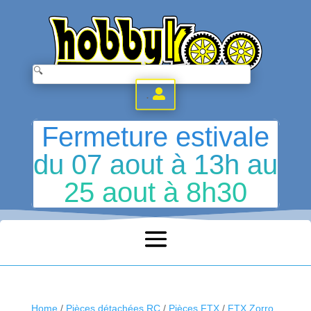
.
Fermeture estivale
du 07 aout à 13h au
25 aout à 8h30
Home
/
Pièces détachées RC
/
Pièces FTX
/
FTX Zorro