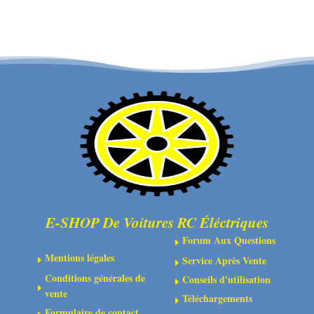
-
-
FTX
FTX
VANTAGE/OUTLAW
OUTLAW/KANYON
PINION
REAR
GEAR
AXLE
23T(EP)
ADAPTORS
0.6mod
(2PC)
1PC
E-SHOP De Voitures RC Éléctriques
Forum Aux Questions
E
Mentions légales
Service Après Vente
E
E
Conditions générales de
Conseils d'utilisation
E
E
vente
Téléchargements
E
Formulaire de contact