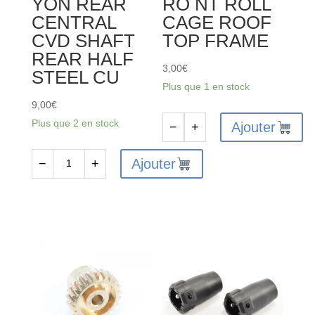
YON REAR
RO NT ROLL
CENTRAL
CAGE ROOF
CVD SHAFT
TOP FRAME
REAR HALF
3,00
€
STEEL CU
Plus que 1 en stock
9,00
€
Plus que 2 en stock
Ajouter
−
+
quantité
de
Ajouter
−
+
quantité
FTX
de
OUTLAW/ZORRO
FTX
NT
OUTLAW/KANYON
ROLL
REAR
CAGE
CENTRAL
ROOF
CVD
TOP
SHAFT
FRAME