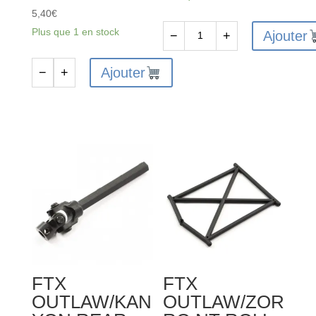
5,40
€
Plus que 1 en stock
Ajouter
−
+
quantité
de
Ajouter
−
+
quantité
FTX6545
de
-
FTX6534
FTX
-
SET
FTX
SCREW
RING
M3
SELF
X
TAPPING
10MM
SCREW
(6)
2.5*3
4PCS
FTX
FTX
OUTLAW/KAN
OUTLAW/ZOR