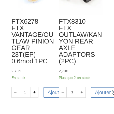
REAR
HALF
STEEL
FTX6278 –
FTX8310 –
CU
FTX
FTX
VANTAGE/OU
OUTLAW/KAN
TLAW PINION
YON REAR
GEAR
AXLE
23T(EP)
ADAPTORS
0.6mod 1PC
(2PC)
2,75
€
2,70
€
En stock
Plus que 2 en stock
Ajouter
Ajouter
−
+
−
+
quantité
quantité
de
de
FTX6278
FTX8310