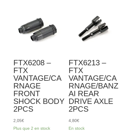
-
FTX
VANTAGE
/
CARNAGE
/
BANZAI
/
FTX6208 –
FTX6213 –
OUTLAW
FTX
FTX
FRONT
VANTAGE/CA
VANTAGE/CA
SUSP.
RNAGE
RNAGE/BANZ
HOLDER
FRONT
AI REAR
2PCS
SHOCK BODY
DRIVE AXLE
2PCS
2PCS
2,05
€
4,80
€
Plus que 2 en stock
En stock