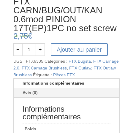
FTX
CARN/BUG/OUT/KAN
0.6mod PINION
17T(EP)1PC no set screw
2,75
€
En stock
Ajouter au panier
−
+
quantité
de
UGS :
FTX6335
Catégories :
FTX Bugsta
,
FTX Carnage
FTX
2.0
,
FTX Carnage Brushless
,
FTX Outlaw
,
FTX Outlaw
CARN/BUG/OUT/KAN
Brushless
Étiquette :
Pièces FTX
0.6mod
Informations complémentaires
PINION
Avis (0)
17T(EP)1PC
no
Informations
set
screw
complémentaires
Poids