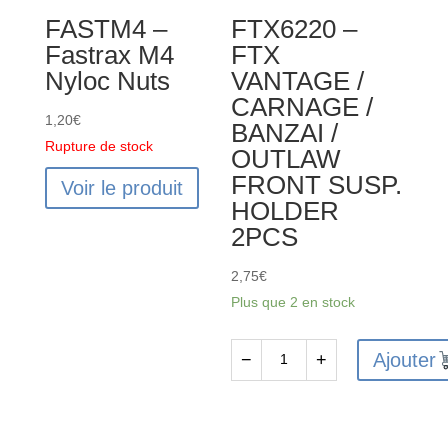
/
FASTM4 –
FTX6220 –
BANZAI
Fastrax M4
FTX
UPRIGHTS
Nyloc Nuts
VANTAGE /
(2PCS)
CARNAGE /
1,20
€
BANZAI /
Rupture de stock
OUTLAW
FRONT SUSP.
Voir le produit
HOLDER
2PCS
2,75
€
Plus que 2 en stock
Ajouter
−
+
quantité
de
FTX6220