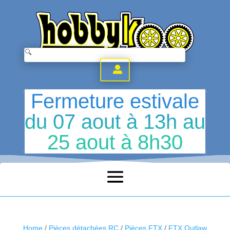
.
Fermeture estivale
du 07 aout à 13h au
25 aout à 8h30
Home
/
Pièces détachées RC
/
Pièces FTX
/
FTX Outlaw