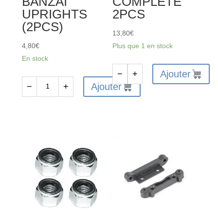
BANZAI
COMPLETE
UPRIGHTS
2PCS
(2PCS)
13,80
€
4,80
€
Plus que 1 en stock
En stock
Ajouter
−
+
quantité
Ajouter
−
+
quantité
de
de
FTX6203
FTX6216
-
-
FTX
FTX
VANTAGE/CARNAGE
VANTAGE
REAR
/
SHOCK
CARNAGE
COMPLETE
/
2PCS
OUTLAW