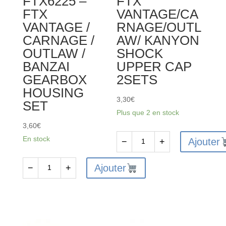
FTX6225 –
FTX
BANZAI
FTX
VANTAGE/CA
DIFF
VANTAGE /
RNAGE/OUTL
DRIVE
CARNAGE /
AW/ KANYON
GEAR
OUTLAW /
SHOCK
W/PIN
BANZAI
UPPER CAP
(2SETS)
GEARBOX
2SETS
HOUSING
3,30
€
SET
Plus que 2 en stock
3,60
€
En stock
Ajouter
−
+
quantité
de
Ajouter
−
+
quantité
FTX
de
VANTAGE/CARNAGE/OUTLAW/
FTX6225
KANYON
-
SHOCK