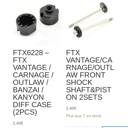
FTX
UPPER
VANTAGE
CAP
/
2SETS
CARNAGE
/
OUTLAW
/
FTX6228 –
FTX
BANZAI
FTX
VANTAGE/CA
GEARBOX
VANTAGE /
RNAGE/OUTL
HOUSING
CARNAGE /
AW FRONT
SET
OUTLAW /
SHOCK
BANZAI /
SHAFT&PIST
KANYON
ON 2SETS
DIFF CASE
2,40
€
(2PCS)
Plus que 2 en stock
2,40
€