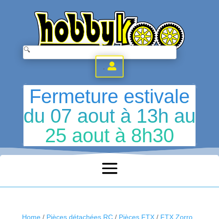
.
Fermeture estivale
du 07 aout à 13h au
25 aout à 8h30
Home
/
Pièces détachées RC
/
Pièces FTX
/
FTX Zorro