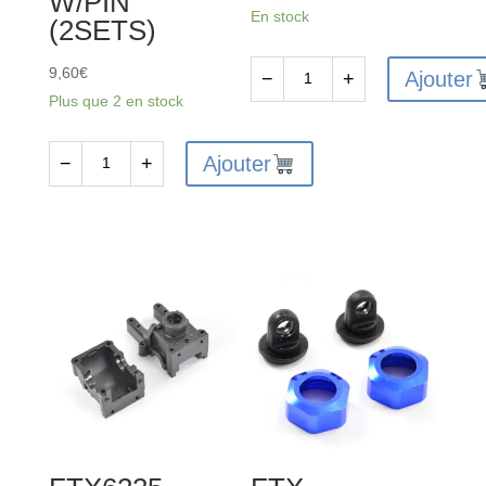
W/PIN
En stock
(2SETS)
9,60
€
Ajouter
−
+
quantité
Plus que 2 en stock
de
FTX6242
Ajouter
−
+
quantité
-
de
FTX
FTX6227
VANTAGE
-
SERVO
FTX
SAVER(EP)
VANTAGE
1SET
/
CARNAGE
/
OUTLAW
/