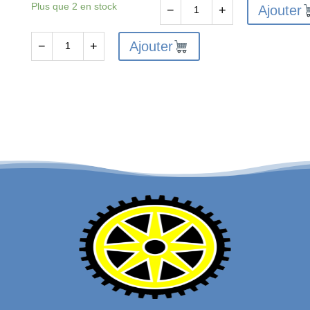
Plus que 2 en stock
Ajouter
−
+
quantité
de
Ajouter
−
+
quantité
FTX
de
VANTAGE/CARNAGE/OUTLAW
FTX6228
FRONT
-
SHOCK
FTX
SHAFT&PISTON
VANTAGE
2SETS
/
CARNAGE
/
OUTLAW
/
BANZAI
/
KANYON
DIFF