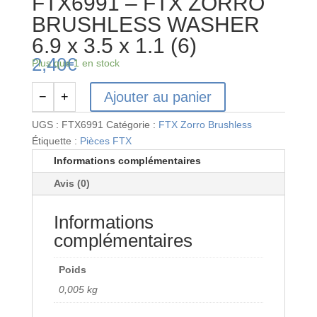
FTX6991 – FTX ZORRO
BRUSHLESS WASHER
6.9 x 3.5 x 1.1 (6)
2,40
€
Plus que 1 en stock
Ajouter au panier
−
+
quantité
de
UGS :
FTX6991
Catégorie :
FTX Zorro Brushless
FTX6991
Étiquette :
Pièces FTX
-
Informations complémentaires
FTX
Avis (0)
ZORRO
BRUSHLESS
Informations
WASHER
6.9
complémentaires
x
3.5
Poids
x
0,005 kg
1.1
(6)