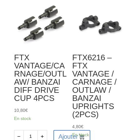
FTX
FTX
VANTAGE
VANTAGE
/
/
CARNAGE
CARNAGE
/
/
OUTLAW
OUTLAW
/
/
FTX
FTX6216 –
BANZAI
BANZAI
VANTAGE/CA
FTX
STEERING
DIFF
RNAGE/OUTL
VANTAGE /
ACKERMAN
16T
AW/ BANZAI
CARNAGE /
PLATE
GEAR
DIFF DRIVE
OUTLAW /
WASHER
CUP 4PCS
BANZAI
(6PCS)
UPRIGHTS
10,80
€
(2PCS)
En stock
4,80
€
En stock
Ajouter
−
+