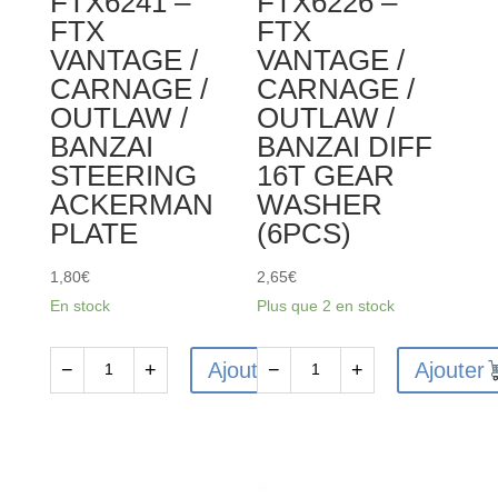
FTX6241 –
FTX6226 –
BANZAI
FTX
FTX
/
VANTAGE /
VANTAGE /
KANYON
CARNAGE /
CARNAGE /
DIFF
OUTLAW /
OUTLAW /
CASE
BANZAI
BANZAI DIFF
(2PCS)
STEERING
16T GEAR
ACKERMAN
WASHER
PLATE
(6PCS)
1,80
€
2,65
€
En stock
Plus que 2 en stock
Ajouter
Ajouter
−
+
−
+
quantité
quantité
de
de
FTX6241
FTX6226
-
-