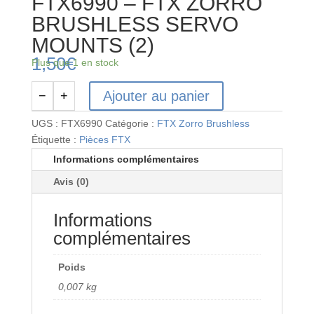
FTX6990 – FTX ZORRO
BRUSHLESS SERVO
MOUNTS (2)
1,50
€
Plus que 1 en stock
Ajouter au panier
−
+
quantité
de
UGS :
FTX6990
Catégorie :
FTX Zorro Brushless
FTX6990
Étiquette :
Pièces FTX
-
Informations complémentaires
FTX
Avis (0)
ZORRO
BRUSHLESS
Informations
SERVO
MOUNTS
complémentaires
(2)
Poids
0,007 kg