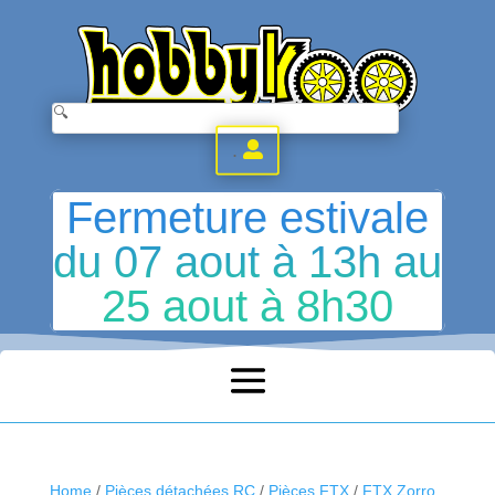
.
Fermeture estivale
du 07 aout à 13h au
25 aout à 8h30
Home
/
Pièces détachées RC
/
Pièces FTX
/
FTX Zorro