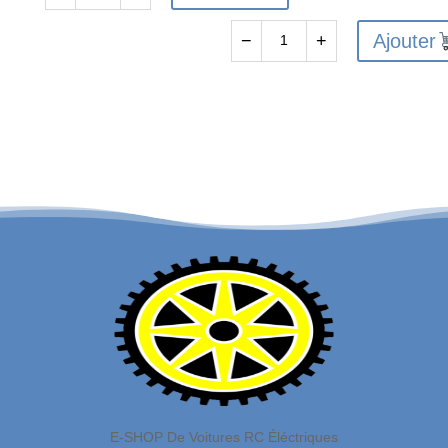
quantité
de
Ajouter
−
+
FTX
quantité
VANTAGE/CARNAGE/OUTLAW/
de
BANZAI
FTX6216
DIFF
-
DRIVE
FTX
CUP
VANTAGE
4PCS
/
CARNAGE
/
OUTLAW
/
BANZAI
UPRIGHTS
(2PCS)
E-SHOP De Voitures RC Éléctriques