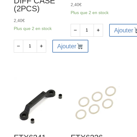
DIFF CASE
2,40
€
(2PCS)
Plus que 2 en stock
2,40
€
Plus que 2 en stock
Ajouter
−
+
quantité
de
Ajouter
−
+
quantité
FTX
de
VANTAGE/CARNAGE/OUTLAW
FTX6228
FRONT
-
SHOCK
FTX
SHAFT&PISTON
VANTAGE
2SETS
/
CARNAGE
/
OUTLAW
/