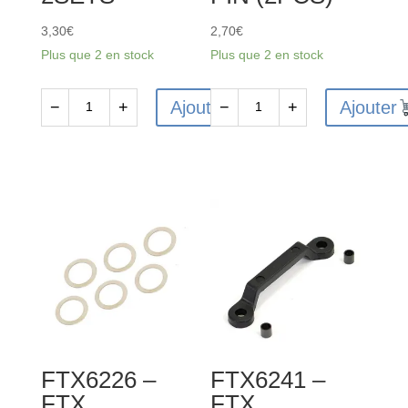
3,30
€
2,70
€
Plus que 2 en stock
Plus que 2 en stock
Ajouter
Ajouter
−
+
−
+
quantité
quantité
de
de
FTX
FTX6233
VANTAGE/CARNAGE/OUTLAW/
-
KANYON
FTX
SHOCK
VANTAGE
UPPER
/
CAP
CARNAGE
2SETS
/
OUTLAW
/
FTX6226 –
FTX6241 –
BANZAI
FTX
FTX
DIFF