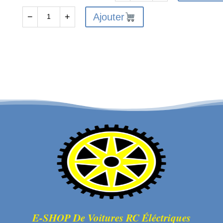
de
Ajouter
−
+
quantité
FTX
de
VANTAGE/CARNAGE/OUTLAW
FTX6237
FRONT
-
SHOCK
FTX
SHAFT&PISTON
VANTAGE
2SETS
/
CARNAGE
/
OUTLAW
/
BANZAI
CENTRE
COUPLER
(3PCS)
E-SHOP De Voitures RC Éléctriques