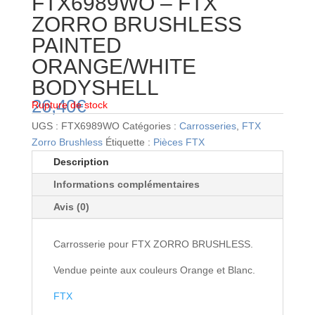
FTX6989WO – FTX
ZORRO BRUSHLESS
PAINTED
ORANGE/WHITE
BODYSHELL
26,40
€
Rupture de stock
UGS :
FTX6989WO
Catégories :
Carrosseries
,
FTX
Zorro Brushless
Étiquette :
Pièces FTX
Description
Informations complémentaires
Avis (0)
Carrosserie pour FTX ZORRO BRUSHLESS.
Vendue peinte aux couleurs Orange et Blanc.
FTX