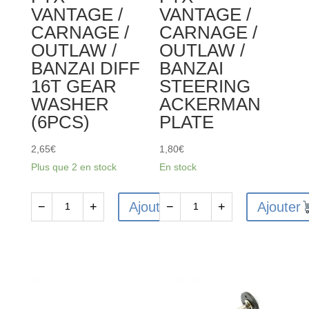
VANTAGE /
VANTAGE /
PIN
CARNAGE /
CARNAGE /
(2PCS)
OUTLAW /
OUTLAW /
BANZAI DIFF
BANZAI
16T GEAR
STEERING
WASHER
ACKERMAN
(6PCS)
PLATE
2,65
€
1,80
€
Plus que 2 en stock
En stock
Ajouter
Ajouter
−
+
−
+
quantité
quantité
de
de
FTX6226
FTX6241
-
-
FTX
FTX
VANTAGE
VANTAGE