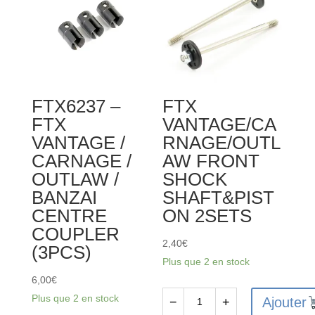
/
/
CARNAGE
CARNAGE
/
/
OUTLAW
OUTLAW
/
/
FTX6237 –
FTX
BANZAI
BANZAI
FTX
VANTAGE/CA
DIFF
STEERING
VANTAGE /
RNAGE/OUTL
16T
ACKERMAN
CARNAGE /
AW FRONT
GEAR
PLATE
OUTLAW /
SHOCK
WASHER
BANZAI
SHAFT&PIST
(6PCS)
CENTRE
ON 2SETS
COUPLER
2,40
€
(3PCS)
Plus que 2 en stock
6,00
€
Plus que 2 en stock
Ajouter
−
+
quantité