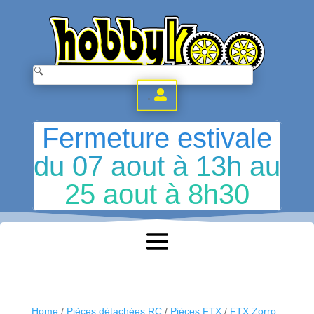
.
Fermeture estivale
du 07 aout à 13h au
25 aout à 8h30
Home
/
Pièces détachées RC
/
Pièces FTX
/
FTX Zorro