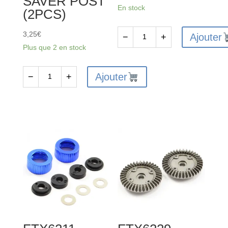
SAVER POST
En stock
(2PCS)
3,25
€
Ajouter
−
+
quantité
Plus que 2 en stock
de
FTX6242
Ajouter
−
+
quantité
-
de
FTX
FTX6240
VANTAGE
-
SERVO
FTX
SAVER(EP)
VANTAGE
1SET
/
CARNAGE
/
OUTLAW
/