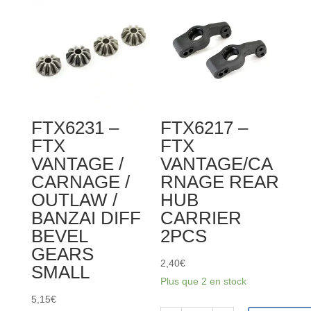
FTX
FTX
VANTAGE
VANTAGE
/
/
CARNAGE
CARNAGE
/
/
OUTLAW
OUTLAW
/KANYON
/
FTX6231 –
FTX6217 –
SHOCK
BANZAI
FTX
FTX
LOWER
/
VANTAGE /
VANTAGE/CA
CAPS
KANYON
CARNAGE /
RNAGE REAR
(2SETS)
DIFF
OUTLAW /
HUB
DRIVE
BANZAI DIFF
CARRIER
SPUR
BEVEL
2PCS
GEARS
GEARS
2,40
€
SMALL
Plus que 2 en stock
5,15
€