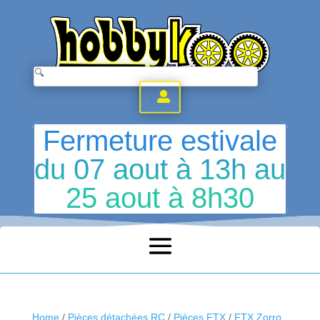
.
Fermeture estivale
du 07 aout à 13h au
25 aout à 8h30
Home
/
Pièces détachées RC
/
Pièces FTX
/
FTX Zorro