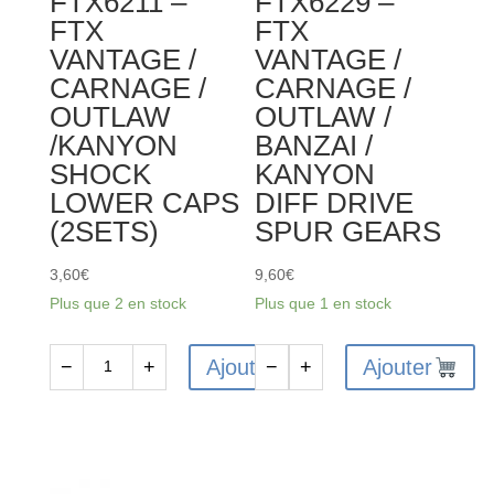
FTX6211 –
FTX6229 –
BANZAI
FTX
FTX
SERVO
VANTAGE /
VANTAGE /
SAVER
CARNAGE /
CARNAGE /
POST
OUTLAW
OUTLAW /
(2PCS)
/KANYON
BANZAI /
SHOCK
KANYON
LOWER CAPS
DIFF DRIVE
(2SETS)
SPUR GEARS
3,60
€
9,60
€
Plus que 2 en stock
Plus que 1 en stock
Ajouter
Ajouter
−
+
−
+
quantité
quantité
de
de
FTX6211
FTX6229
-
-