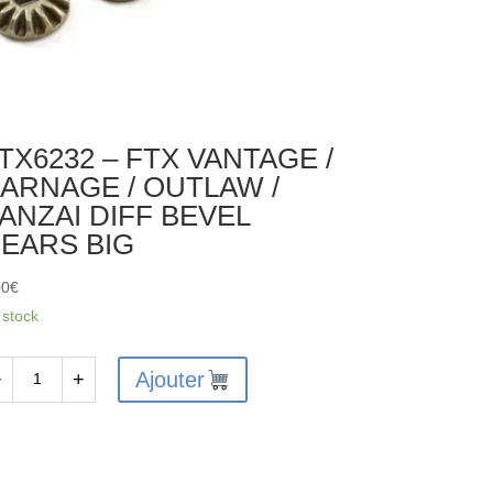
TX6232 – FTX VANTAGE /
ARNAGE / OUTLAW /
ANZAI DIFF BEVEL
EARS BIG
00
€
 stock
Ajouter
−
+
antité
X6232