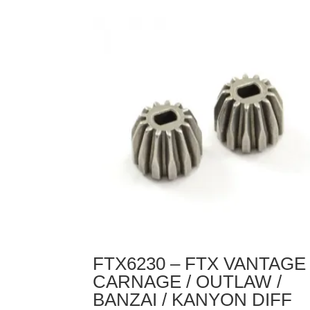
-
FTX
VANTAGE/CARNAGE/KANYON
REAR
SHOCK
SHAFT&PISTON
SET
2SETS
FTX6230 – FTX VANTAGE 
CARNAGE / OUTLAW /
BANZAI / KANYON DIFF