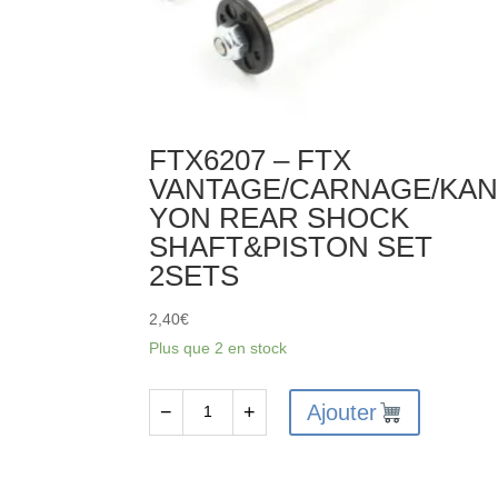
FTX6207 – FTX
VANTAGE/CARNAGE/KA
YON REAR SHOCK
SHAFT&PISTON SET
2SETS
2,40
€
Plus que 2 en stock
Ajouter
−
+
quantité
de
FTX6207