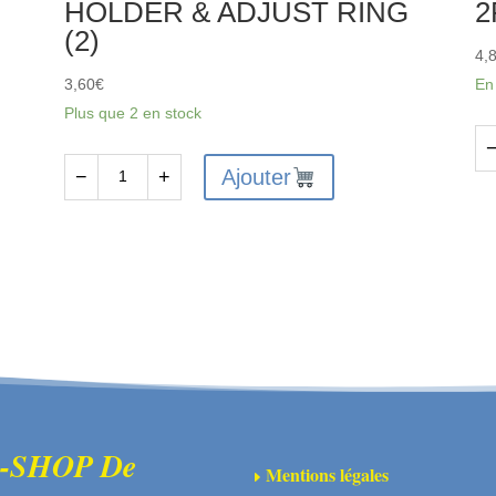
HOLDER & ADJUST RING
2
(2)
4,
3,60
€
En
Plus que 2 en stock
qu
Ajouter
−
+
quantité
de
de
FT
FTX6212
-
-
FT
FTX
VA
VANTAGE
R
/
DR
CARNAGE
AX
/
2P
OUTLAW
-SHOP De
Mentions légales
E
/KANYON