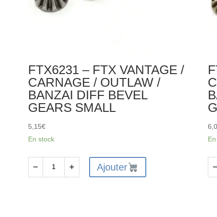
FTX6231 – FTX VANTAGE /
F
N
CARNAGE / OUTLAW /
C
BANZAI DIFF BEVEL
B
GEARS SMALL
G
5,15
€
6,
En stock
En
Ajouter
−
+
quantité
qu
de
de
FTX6231
FT
-
-