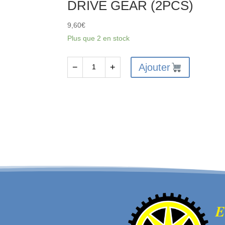
DRIVE GEAR (2PCS)
9,60
€
Plus que 2 en stock
Ajouter
−
+
quantité
de
FTX6230
-
FTX
VANTAGE
/
CARNAGE
/
OUTLAW
/
E
BANZAI