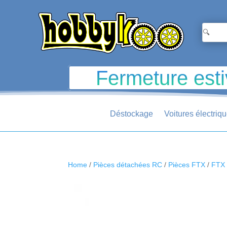
Fermeture esti
Déstockage
Voitures électriq
Home
/
Pièces détachées RC
/
Pièces FTX
/
FTX 