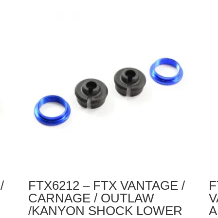
FTX
FT
VANTAGE
VA
/
/
CARNAGE
C
/
/
OUTLAW
O
/
/
BANZAI
BA
DIFF
DI
BEVEL
BE
GEARS
G
SMALL
BI
/
FTX6212 – FTX VANTAGE /
F
CARNAGE / OUTLAW
V
/KANYON SHOCK LOWER
A