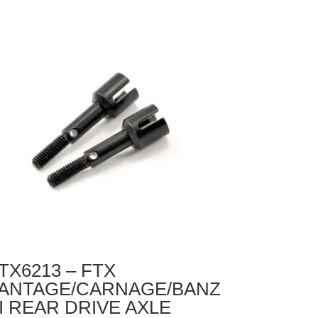
X
NTAGE
ARNAGE
UTLAW
NZAI
FF
VEL
EARS
G
TX6213 – FTX
ANTAGE/CARNAGE/BANZ
I REAR DRIVE AXLE