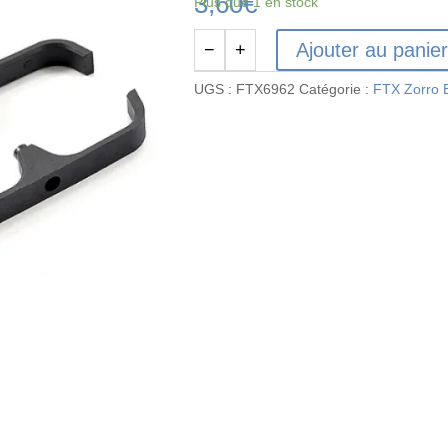
3,60
€
Plus que 1 en stock
Ajouter au panie
−
+
quantité
de
UGS :
FTX6962
Catégorie :
FTX Zorro 
FTX6962
-
FTX
ZORRO
BODYSHELL
SIDE
SUPPORTS
(2PC)