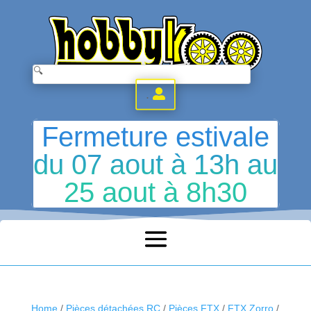
.
Fermeture estivale
du 07 aout à 13h au
25 aout à 8h30
Home
/
Pièces détachées RC
/
Pièces FTX
/
FTX Zorro
/