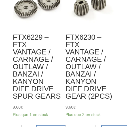
/
CARNAGE
OUTLAW
/
/
OUTLAW
BANZAI
/KANYON
FTX6229 –
FTX6230 –
UPRIGHTS
SHOCK
FTX
FTX
(2PCS)
LOWER
VANTAGE /
VANTAGE /
CAPS
CARNAGE /
CARNAGE /
(2SETS)
OUTLAW /
OUTLAW /
BANZAI /
BANZAI /
KANYON
KANYON
DIFF DRIVE
DIFF DRIVE
SPUR GEARS
GEAR (2PCS)
9,60
€
9,60
€
Plus que 1 en stock
Plus que 2 en stock