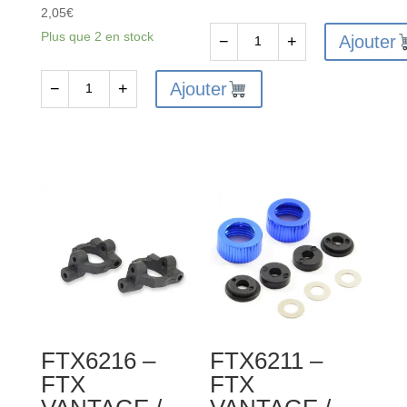
2,05
€
Plus que 2 en stock
Ajouter
−
+
quantité
de
Ajouter
−
+
quantité
FTX
de
VANTAGE/CARNAGE/OUTLAW/
FTX6234
KANYON
-
SHOCK
FTX
UPPER
VANTAGE
CAP
/
2SETS
CARNAGE
/
OUTLAW
/
FTX6216 –
FTX6211 –
BANZAI
FTX
FTX
/
KANYON