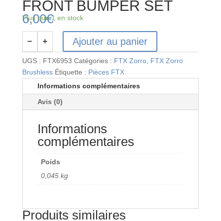
FRONT BUMPER SET
6,00
€
Plus que 1 en stock
Ajouter au panier
−
+
quantité
de
UGS :
FTX6953
Catégories :
FTX Zorro
,
FTX Zorro
FTX6953
Brushless
Étiquette :
Pièces FTX
-
Informations complémentaires
FTX
Avis (0)
ZORRO
FRONT
Informations
BUMPER
SET
complémentaires
Poids
0,045 kg
Produits similaires