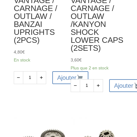
VANTAGE /
VANTAGE /
CARNAGE /
CARNAGE /
WASHER
OUTLAW /
OUTLAW
(6PCS)
BANZAI
/KANYON
UPRIGHTS
SHOCK
(2PCS)
LOWER CAPS
(2SETS)
4,80
€
En stock
3,60
€
Plus que 2 en stock
Ajouter
−
+
quantité
Ajouter
−
+
de
quantité
FTX6216
de
-
FTX6211
FTX
-
VANTAGE
FTX
/
VANTAGE
CARNAGE
/