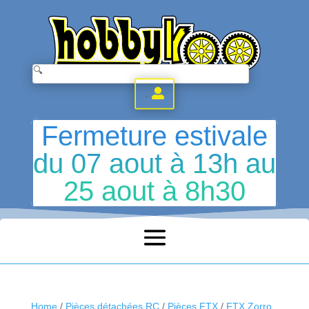
.
Fermeture estivale
du 07 aout à 13h au
25 aout à 8h30
Home
/
Pièces détachées RC
/
Pièces FTX
/
FTX Zorro