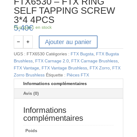
FTX6530 – FTX RING
SELF TAPPING SCREW
3*4 4PCS
5,40
€
Plus que 1 en stock
Ajouter au panier
−
+
quantité
de
UGS :
FTX6530
Catégories :
FTX Bugsta
,
FTX Bugsta
FTX6530
Brushless
,
FTX Carnage 2.0
,
FTX Carnage Brushless
,
-
FTX Vantage
,
FTX Vantage Brushless
,
FTX Zorro
,
FTX
FTX
Zorro Brushless
Étiquette :
Pièces FTX
RING
Informations complémentaires
SELF
Avis (0)
TAPPING
SCREW
Informations
3*4
4PCS
complémentaires
Poids