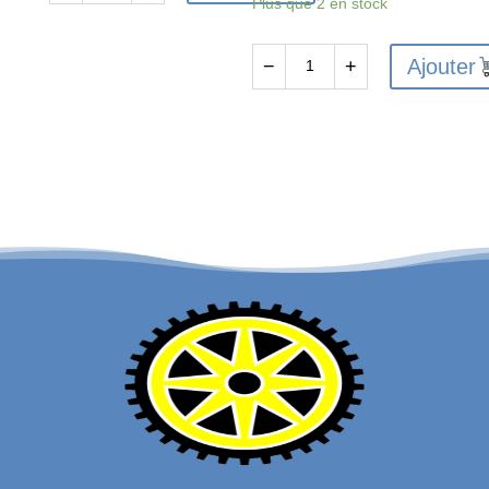
Plus que 2 en stock
de
FTX
Ajouter
−
+
VANTAGE/CARNAGE/OUTLAW/
quantité
BANZAI
de
DIFF
FTX6204
DRIVE
-
CUP
FTX
4PCS
VANTAGE
/
CARNAGE
/
OUTLAW
FRONT
SHOCK
SPRING
(2PCS)