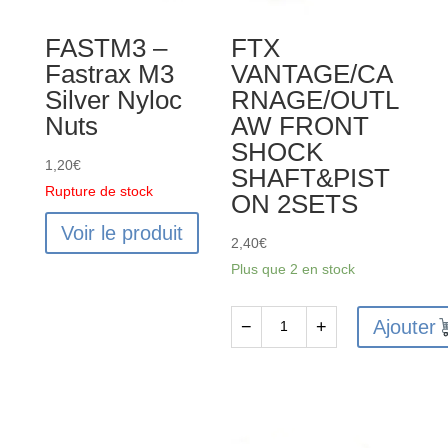
/
FASTM3 –
FTX
OUTLAW
Fastrax M3
VANTAGE/CA
FRONT
Silver Nyloc
RNAGE/OUTL
SUSP.
Nuts
AW FRONT
HOLDER
SHOCK
2PCS
1,20
€
SHAFT&PIST
Rupture de stock
ON 2SETS
Voir le produit
2,40
€
Plus que 2 en stock
Ajouter
−
+
quantité
de
FTX
VANTAGE/CARNAGE/OUTLAW
FRONT