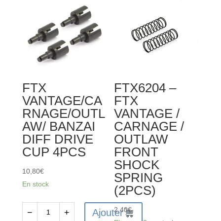
SHOCK
SHAFT&PISTON
2SETS
FTX
FTX6204 –
VANTAGE/CA
FTX
RNAGE/OUTL
VANTAGE /
AW/ BANZAI
CARNAGE /
DIFF DRIVE
OUTLAW
CUP 4PCS
FRONT
SHOCK
10,80
€
SPRING
En stock
(2PCS)
2,40
€
Ajouter
−
+
quantité