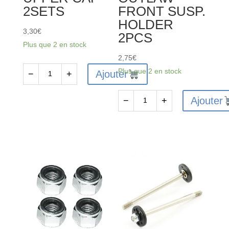
2SETS
FRONT SUSP.
HOLDER
3,30
€
2PCS
Plus que 2 en stock
2,75
€
Plus que 2 en stock
Ajouter
−
+
quantité
de
Ajouter
−
+
FTX
quantité
VANTAGE/CARNAGE/OUTLAW/
de
KANYON
FTX6220
SHOCK
-
UPPER
FTX
CAP
VANTAGE
2SETS
/
CARNAGE
/
BANZAI