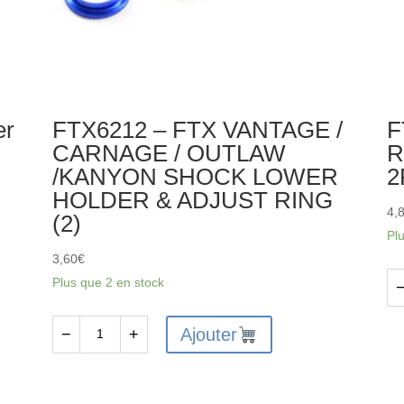
er
FTX6212 – FTX VANTAGE /
F
CARNAGE / OUTLAW
R
/KANYON SHOCK LOWER
2
HOLDER & ADJUST RING
4,
(2)
Pl
3,60
€
Plus que 2 en stock
qu
de
Ajouter
−
+
quantité
FT
de
-
FTX6212
FT