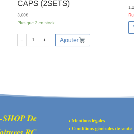
CAPS (2SETS)
1,
3,60
€
Ru
Plus que 2 en stock
Ajouter
−
+
quantité
de
FTX6211
-
FTX
VANTAGE
/
CARNAGE
/
OUTLAW
-SHOP De
Mentions légales
E
/KANYON
Conditions générales de vente
oitures RC
E
SHOCK