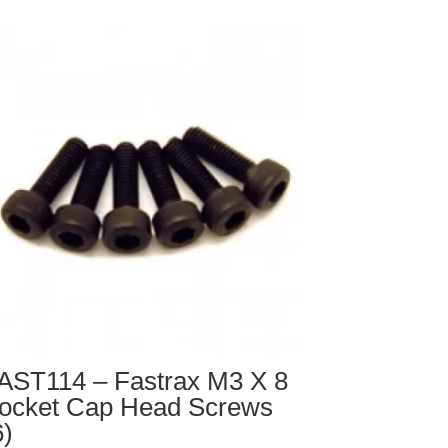
NTAGE
EAR
OWER
SP.ARM
CS
AST114 – Fastrax M3 X 8
ocket Cap Head Screws
6)