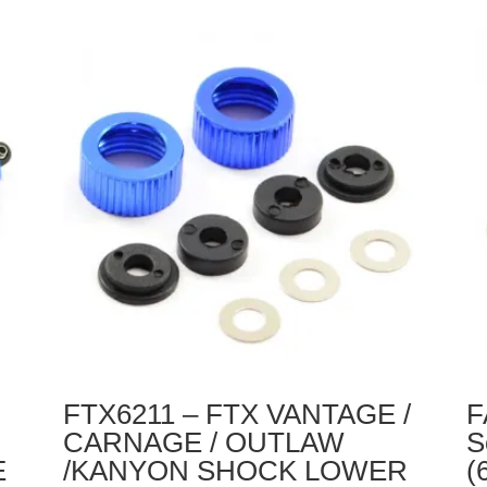
-
VA
FTX
R
VANTAGE
L
/
SU
CARNAGE
2P
/
OUTLAW
/KANYON
SHOCK
LOWER
HOLDER
&
ADJUST
RING
FTX6211 – FTX VANTAGE /
F
(2)
CARNAGE / OUTLAW
S
E
/KANYON SHOCK LOWER
(