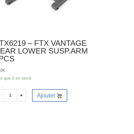
TX6219 – FTX VANTAGE
EAR LOWER SUSP.ARM
PCS
80
€
us que 2 en stock
Ajouter
−
+
antité
X6219
X