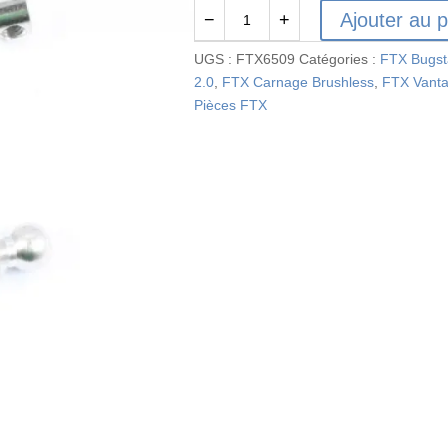
Ajouter au p
−
+
quantité
de
UGS :
FTX6509
Catégories :
FTX Bugst
FTX6509
2.0
,
FTX Carnage Brushless
,
FTX Vant
-
Pièces FTX
FTX
VANTAGE/CARNAGE
BALL
D
6PCS