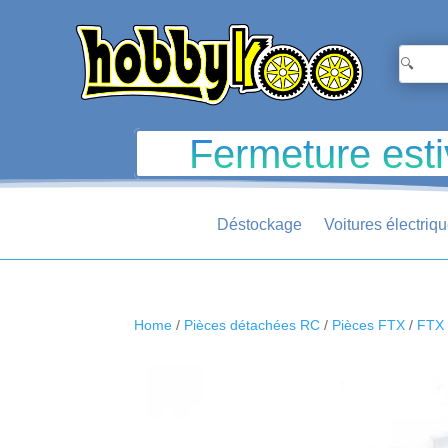
Fermeture esti
Déstockage
Voitures électriq
Home
/
Pièces détachées RC
/
Pièces FTX
/
FTX 