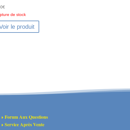
20
€
pture de stock
Voir le produit
Forum Aux Questions
E
Service Après Vente
E