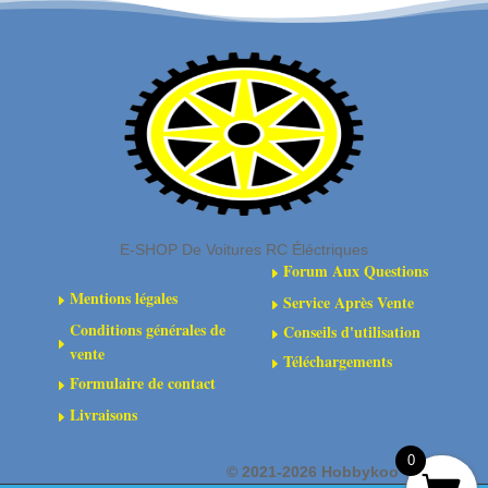
REAR
DRIVE
AXLE
2PCS
E-SHOP De Voitures RC Éléctriques
Forum Aux Questions
E
Mentions légales
Service Après Vente
E
E
Conditions générales de
Conseils d'utilisation
E
E
vente
Téléchargements
E
Formulaire de contact
E
Livraisons
E
0
©
2021-2026 Hobbykoo