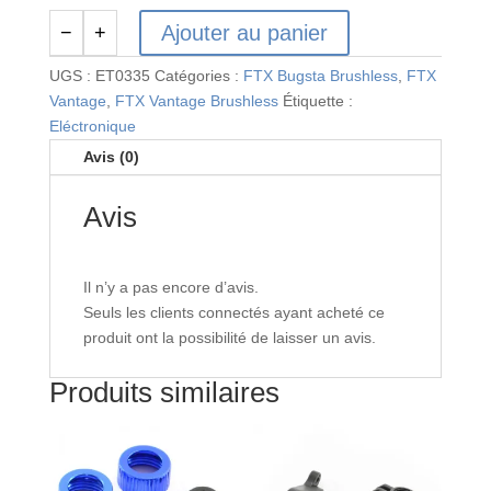
Ajouter au panier
−
+
quantité
de
UGS :
ET0335
Catégories :
FTX Bugsta Brushless
,
FTX
ETRONIX
Vantage
,
FTX Vantage Brushless
Étiquette :
PHOTON
Eléctronique
2.1
Avis (0)
SENSORLESS
1/10
Avis
13.0R
2950kv
MOTOR
Il n’y a pas encore d’avis.
Seuls les clients connectés ayant acheté ce
produit ont la possibilité de laisser un avis.
Produits similaires