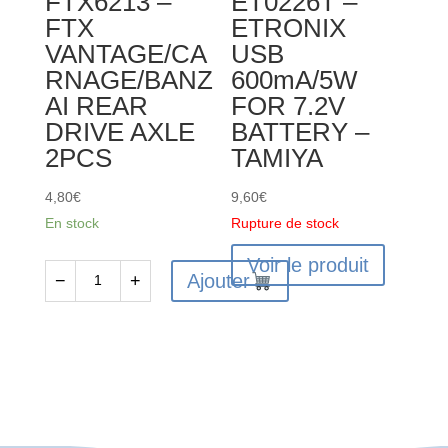
FTX6213 –
ET0226T –
FTX
ETRONIX
VANTAGE/CA
USB
RNAGE/BANZ
600mA/5W
AI REAR
FOR 7.2V
DRIVE AXLE
BATTERY –
2PCS
TAMIYA
4,80
€
9,60
€
En stock
Rupture de stock
Voir le produit
Ajouter
−
+
quantité
de
FTX6213
-
FTX
VANTAGE/CARNAGE/BANZAI