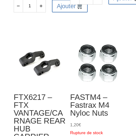
quantité
Ajouter
−
+
quantité
de
de
FTX6215
FTX6211
-
-
FTX
FTX
VANTAGE/CARNAGE/OUTLAW/K
VANTAGE
STEERING
/
KNUCKLE
CARNAGE
ARM
/
(1
OUTLAW
pair
/KANYON
FTX6217 –
FASTM4 –
SHOCK
FTX
Fastrax M4
LOWER
VANTAGE/CA
Nyloc Nuts
CAPS
RNAGE REAR
(2SETS)
1,20
€
HUB
Rupture de stock