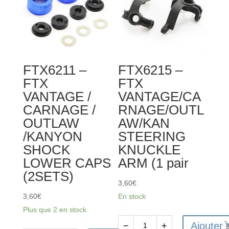
FTX6211 –
FTX6215 –
FTX
FTX
VANTAGE /
VANTAGE/CA
CARNAGE /
RNAGE/OUTL
OUTLAW
AW/KAN
/KANYON
STEERING
SHOCK
KNUCKLE
LOWER CAPS
ARM (1 pair
(2SETS)
3,60
€
3,60
€
En stock
Plus que 2 en stock
Ajouter
−
+