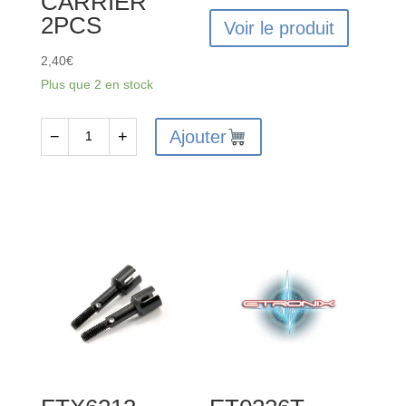
CARRIER
2PCS
Voir le produit
2,40
€
Plus que 2 en stock
Ajouter
−
+
quantité
de
FTX6217
-
FTX
VANTAGE/CARNAGE
REAR
HUB
CARRIER
2PCS