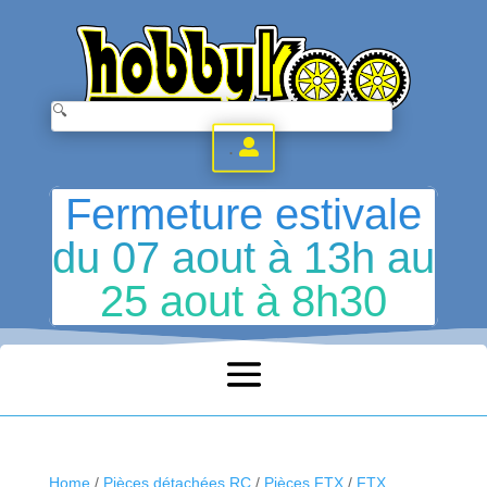
.
Fermeture estivale
du 07 aout à 13h au
25 aout à 8h30
Home
/
Pièces détachées RC
/
Pièces FTX
/
FTX