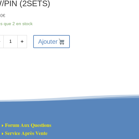
/PIN (2SETS)
60
€
us que 2 en stock
Ajouter
−
+
antité
X6227
X
NTAGE
ARNAGE
UTLAW
Forum Aux Questions
E
Service Après Vente
E
NZAI