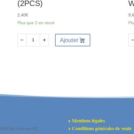
(2PCS)
W
2,40
€
9,
Plus que 2 en stock
Pl
Ajouter
−
+
quantité
qu
de
de
FTX6204
FT
-
-
FTX
FT
VANTAGE
VA
/
/
CARNAGE
C
/
/
OUTLAW
O
Mentions légales
E
FRONT
/
Conditions générales de vente
HOP De Voitures RC
E
SHOCK
BA