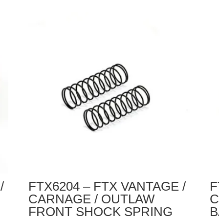
Etronix
FT
Euro
VA
Ac
/
Wall
C
Charger
/
1000Mah
O
For
/
7.2V
BU
W/Tamiya
/
Plug
Z
(European
F
Plug)
S
T
1P
/
FTX6204 – FTX VANTAGE /
F
CARNAGE / OUTLAW
C
FRONT SHOCK SPRING
B