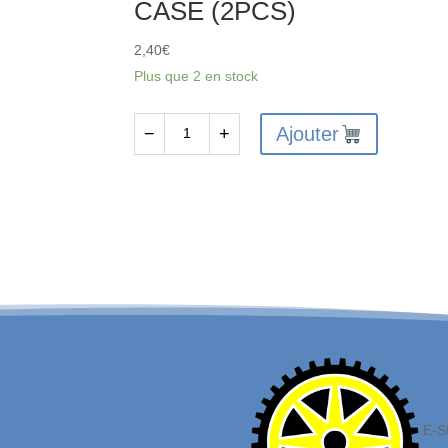
CASE (2PCS)
2,40
€
Plus que 2 en stock
Ajouter
−
+
quantité
de
FTX6228
-
FTX
VANTAGE
/
CARNAGE
/
OUTLAW
/
E-S
BANZAI