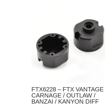
-
FTX
VANTAGE
/
CARNAGE
/
OUTLAW
/KANYON
SHOCK
LOWER
HOLDER
&
ADJUST
RING
FTX6228 – FTX VANTAGE 
(2)
CARNAGE / OUTLAW /
BANZAI / KANYON DIFF