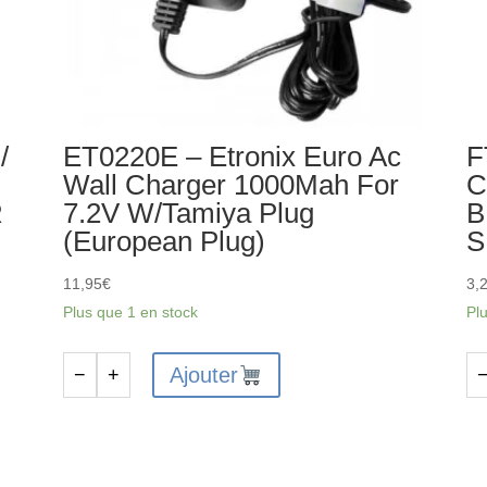
/
ET0220E – Etronix Euro Ac
F
Wall Charger 1000Mah For
C
R
7.2V W/Tamiya Plug
B
(European Plug)
S
11,95
€
3,
Plus que 1 en stock
Pl
Ajouter
−
+
quantité
qu
de
de
ET0220E
FT
-
-