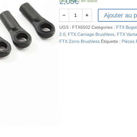
2,05
€
Plus que 2 en stock
Ajouter au p
−
+
quantité
de
UGS :
FTX6502
Catégories :
FTX Bugst
FTX6502
2.0
,
FTX Carnage Brushless
,
FTX Vant
-
FTX Zorro Brushless
Étiquette :
Pièces
FTX
VANTAGE
/
CARNAGE
/
OUTLAW
/
BANZAI
STEERING
LINKAGE
BALL
ENDS