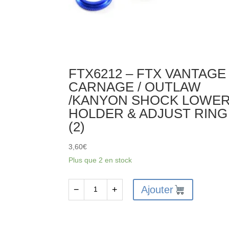
FTX6212 – FTX VANTAGE 
CARNAGE / OUTLAW
/KANYON SHOCK LOWE
HOLDER & ADJUST RING
(2)
3,60
€
Plus que 2 en stock
Ajouter
−
+
quantité
de
FTX6212