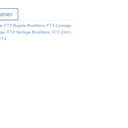
anier
a
,
FTX Bugsta Brushless
,
FTX Carnage
age
,
FTX Vantage Brushless
,
FTX Zorro
,
 FTX