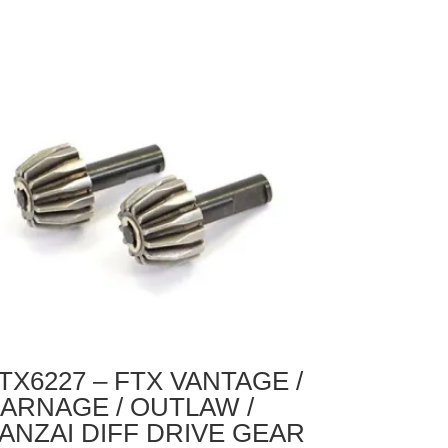
X
NTAGE
ARNAGE
UTLAW
GSTA
ORRO
RONT
HOCK
OWER
C
TX6227 – FTX VANTAGE /
ARNAGE / OUTLAW /
ANZAI DIFF DRIVE GEAR