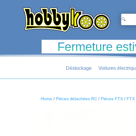
Fermeture esti
Déstockage
Voitures électriq
Home
/
Pièces détachées RC
/
Pièces FTX
/
FTX 