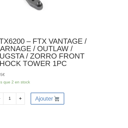
TX6200 – FTX VANTAGE /
ARNAGE / OUTLAW /
UGSTA / ZORRO FRONT
HOCK TOWER 1PC
25
€
us que 2 en stock
Ajouter
−
+
antité
X6200