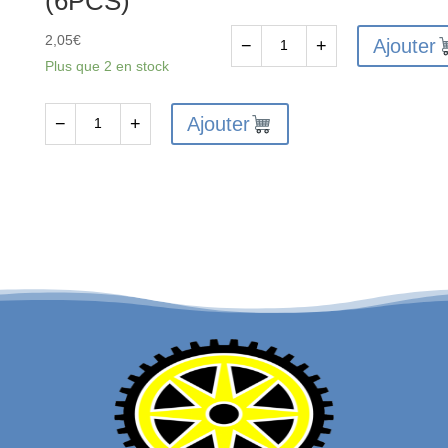
(6PCS)
2,05
€
Ajouter
−
+
quantité
Plus que 2 en stock
de
FTX
Ajouter
−
+
quantité
VANTAGE/CARNAGE/OUTLAW/
de
BANZAI
FTX6234
DIFF
-
DRIVE
FTX
CUP
VANTAGE
4PCS
/
CARNAGE
/
OUTLAW
/
BANZAI
/