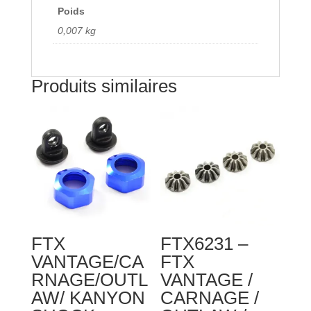
BANZAI
Poids
SERVO
0,007 kg
LINK
BALL
END
Produits similaires
(6PCS)
FTX
FTX6231 –
VANTAGE/CA
FTX
RNAGE/OUTL
VANTAGE /
AW/ KANYON
CARNAGE /