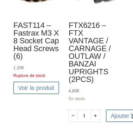
/
OUTLAW
/
FAST114 –
FTX6216 –
BANZAI
Fastrax M3 X
FTX
DIFF
8 Socket Cap
VANTAGE /
BEVEL
Head Screws
CARNAGE /
GEARS
(6)
OUTLAW /
SMALL
BANZAI
1,20
€
UPRIGHTS
Rupture de stock
(2PCS)
Voir le produit
4,80
€
En stock
Ajouter
−
+
quantité
de