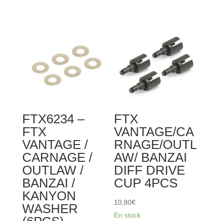
FTX6216
-
FTX
VANTAGE
/
CARNAGE
/
OUTLAW
/
FTX6234 –
FTX
BANZAI
FTX
VANTAGE/CA
UPRIGHTS
VANTAGE /
RNAGE/OUTL
(2PCS)
CARNAGE /
AW/ BANZAI
OUTLAW /
DIFF DRIVE
BANZAI /
CUP 4PCS
KANYON
10,80
€
WASHER
En stock