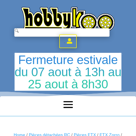
.
Fermeture estivale
du 07 aout à 13h au
25 aout à 8h30
Home
/
Pièces détachées RC
/
Pièces FTX
/
FTX Zorro
/