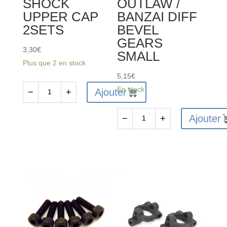
SHOCK
OUTLAW /
UPPER CAP
BANZAI DIFF
2SETS
BEVEL
GEARS
3,30
€
SMALL
Plus que 2 en stock
5,15
€
En stock
Ajouter
−
+
quantité
de
Ajouter
−
+
FTX
quantité
VANTAGE/CARNAGE/OUTLAW/
de
KANYON
FTX6231
SHOCK
-
UPPER
FTX
CAP
VANTAGE
2SETS
/
CARNAGE