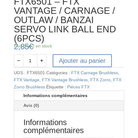
FTX6501 – FTX
VANTAGE / CARNAGE /
OUTLAW / BANZAI
SERVO LINK BALL END
(6PCS)
2,85
€
Plus que 2 en stock
Ajouter au panier
−
+
quantité
de
UGS :
FTX6501
Catégories :
FTX Carnage Brushless
,
FTX6501
FTX Vantage
,
FTX Vantage Brushless
,
FTX Zorro
,
FTX
-
Zorro Brushless
Étiquette :
Pièces FTX
FTX
Informations complémentaires
VANTAGE
Avis (0)
/
CARNAGE
Informations
/
OUTLAW
complémentaires
/