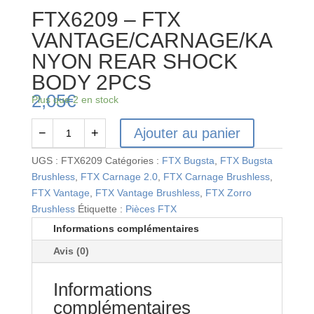
FTX6209 – FTX
VANTAGE/CARNAGE/KA
NYON REAR SHOCK
BODY 2PCS
2,05
€
Plus que 2 en stock
Ajouter au panier
−
+
quantité
de
UGS :
FTX6209
Catégories :
FTX Bugsta
,
FTX Bugsta
FTX6209
Brushless
,
FTX Carnage 2.0
,
FTX Carnage Brushless
,
-
FTX Vantage
,
FTX Vantage Brushless
,
FTX Zorro
FTX
Brushless
Étiquette :
Pièces FTX
VANTAGE/CARNAGE/KANYON
Informations complémentaires
REAR
Avis (0)
SHOCK
BODY
Informations
2PCS
complémentaires