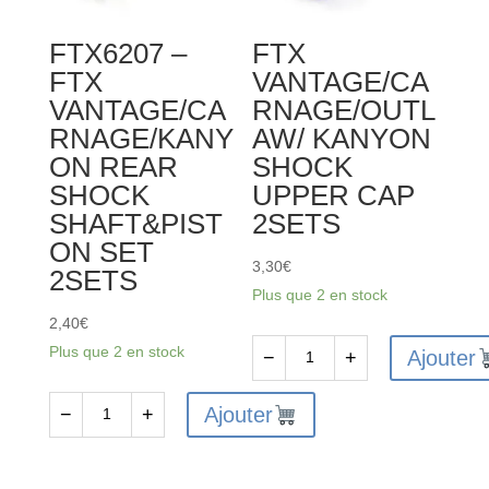
FTX6207 –
FTX
FTX
VANTAGE/CA
VANTAGE/CA
RNAGE/OUTL
RNAGE/KANY
AW/ KANYON
ON REAR
SHOCK
SHOCK
UPPER CAP
SHAFT&PIST
2SETS
ON SET
3,30
€
2SETS
Plus que 2 en stock
2,40
€
Plus que 2 en stock
Ajouter
−
+
quantité
de
Ajouter
−
+
quantité
FTX
de
VANTAGE/CARNAGE/OUTLAW/
FTX6207
KANYON