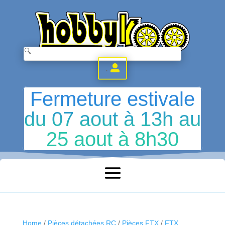
.
Fermeture estivale
du 07 aout à 13h au
25 aout à 8h30
Home
/
Pièces détachées RC
/
Pièces FTX
/
FTX