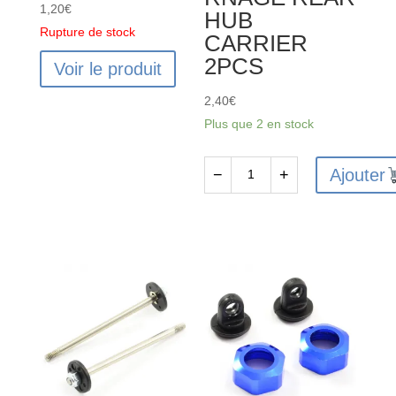
1,20
€
HUB
Rupture de stock
CARRIER
2PCS
Voir le produit
2,40
€
Plus que 2 en stock
Ajouter
−
+
quantité
de
FTX6217
-
FTX
VANTAGE/CARNAGE
REAR
HUB
CARRIER
2PCS