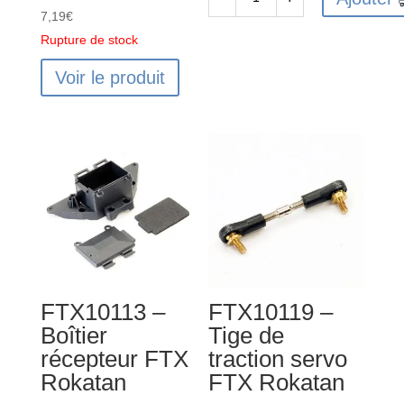
quantité
7,19
€
de
Rupture de stock
FTX10101
Voir le produit
-
Transmission
différentielle
FTX
Rokatan
FTX10113 –
FTX10119 –
Boîtier
Tige de
récepteur FTX
traction servo
Rokatan
FTX Rokatan