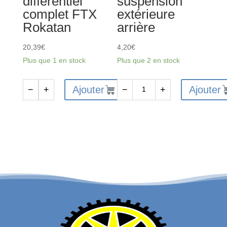
différentiel
suspension
complet FTX
extérieure
Rokatan
arrière
20,39
€
4,20
€
Plus que 1 en stock
Plus que 2 en stock
Ajouter
Ajouter
−
+
−
+
quantité
quantité
de
de
FTX10104
FTX10114
-
-
Ensemble
Vis
différentiel
d'arbre
complet
de
FTX
suspension
Rokatan
extérieure
arrière