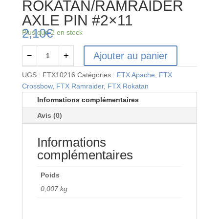
ROKATAN/RAMRAIDER
AXLE PIN #2×11
2,10
€
Plus que 2 en stock
Ajouter au panier
−
+
quantité
de
UGS :
FTX10216
Catégories :
FTX Apache
,
FTX
FTX
Crossbow
,
FTX Ramraider
,
FTX Rokatan
ROKATAN/RAMRAIDER
Informations complémentaires
AXLE
Avis (0)
PIN
#2x11
Informations
complémentaires
Poids
0,007 kg