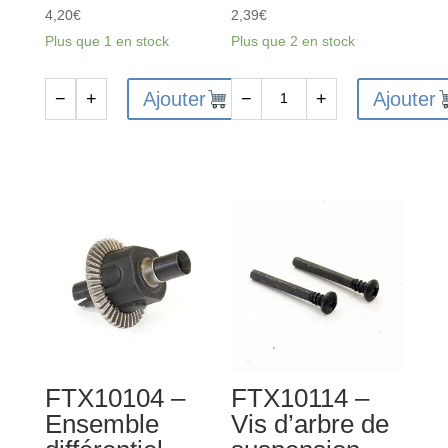
4,20
€
2,39
€
Plus que 1 en stock
Plus que 2 en stock
Ajouter
Ajouter
−
+
−
+
quantité
quantité
de
de
FTX10113
FTX10119
-
-
Boîtier
Tige
récepteur
de
FTX
traction
Rokatan
servo
FTX
Rokatan
FTX10104 –
FTX10114 –
Ensemble
Vis d’arbre de