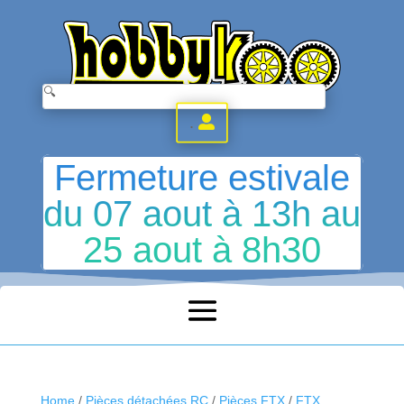
.
Fermeture estivale
du 07 aout à 13h au
25 aout à 8h30
Home
/
Pièces détachées RC
/
Pièces FTX
/
FTX