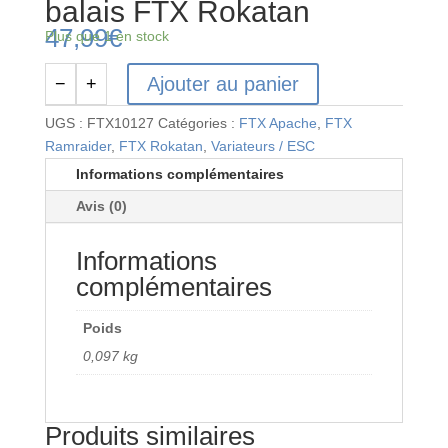
balais FTX Rokatan
47,99
€
Plus que 1 en stock
Ajouter au panier
−
+
quantité
de
UGS :
FTX10127
Catégories :
FTX Apache
,
FTX
FTX10127
Ramraider
,
FTX Rokatan
,
Variateurs / ESC
-
Informations complémentaires
ESC
Avis (0)
sans
balais
Informations
FTX
Rokatan
complémentaires
Poids
0,097 kg
Produits similaires