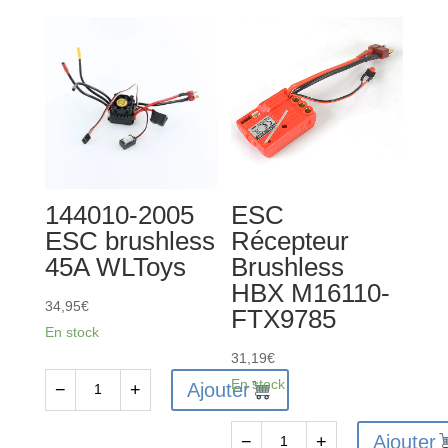
144010-2005
ESC
ESC brushless
Récepteur
45A WLToys
Brushless
HBX M16110-
34,95
€
FTX9785
En stock
31,19
€
En stock
Ajouter
−
+
quantité
de
Ajouter
−
+