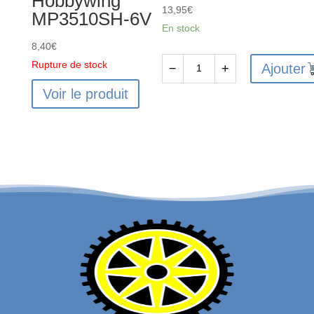
Hobbywing
13,95
€
MP3510SH-6V
En stock
8,40
€
Rupture de stock
Ajouter
−
+
quantité
Voir le produit
de
144011-
2830
Variateur
Récepteur