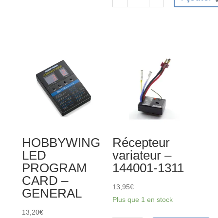
144010-
quantité
2005
de
ESC
ESC
brushless
Récepteur
45A
Brushless
WLToys
HBX
M16110-
FTX9785
HOBBYWING
Récepteur
LED
variateur –
PROGRAM
144001-1311
CARD –
13,95
€
GENERAL
Plus que 1 en stock
13,20
€