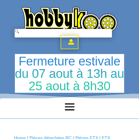
.
Fermeture estivale
du 07 aout à 13h au
25 aout à 8h30
Home
/
Pièces détachées RC
/
Pièces FTX
/
FTX