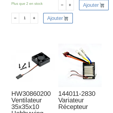
Plus que 2 en stock
Ajouter
−
+
quantité
de
Ajouter
−
+
quantité
Récepteur
de
variateur
HOBBYWING
-
LED
144001-
PROGRAM
1311
CARD
-
GENERAL
HW30860200
144011-2830
Ventilateur
Variateur
35x35x10
Récepteur