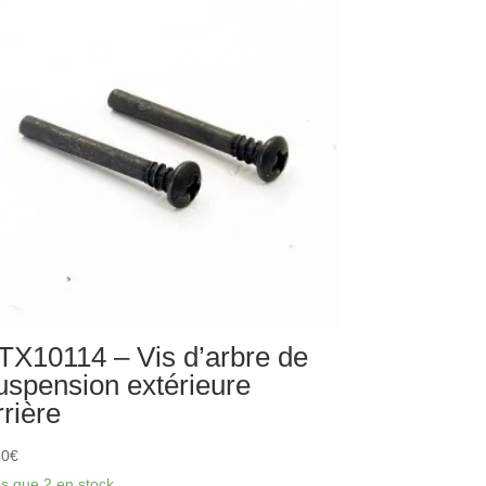
férentiel
mplet
X
katan
TX10114 – Vis d’arbre de
uspension extérieure
rrière
20
€
us que 2 en stock