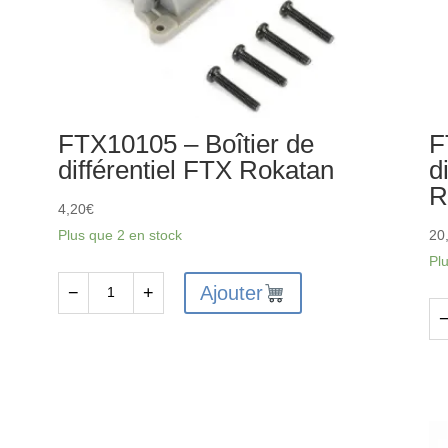
FTX10105 – Boîtier de
F
différentiel FTX Rokatan
d
R
4,20
€
Plus que 2 en stock
20
Pl
Ajouter
−
+
quantité
de
qu
FTX10105
de
-
FT
Boîtier
-
de
En