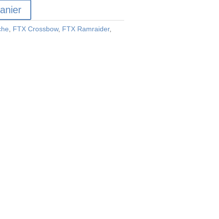
anier
che
,
FTX Crossbow
,
FTX Ramraider
,