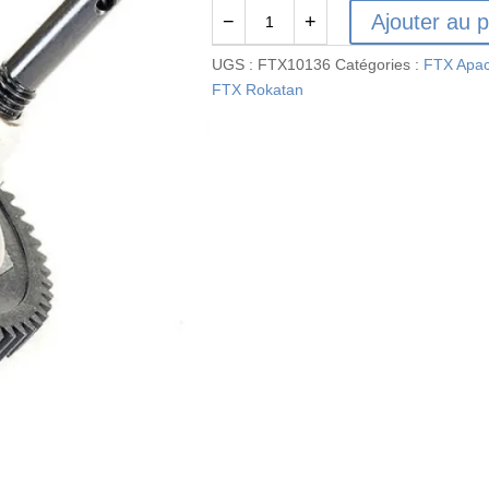
Ajouter au p
−
+
quantité
de
UGS :
FTX10136
Catégories :
FTX Apa
FTX
FTX Rokatan
ROKATAN/RAMRAIDER
SLIPPER
SET
ASSEMBLY