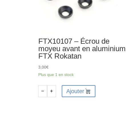
FTX10107 – Écrou de
moyeu avant en aluminium
FTX Rokatan
3,00
€
Plus que 1 en stock
Ajouter
−
+
quantité
de
FTX10107
-
Écrou