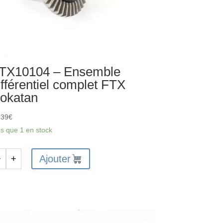
TX10104 – Ensemble
ifférentiel complet FTX
okatan
,39
€
us que 1 en stock
Ajouter
−
+
antité
X10104
semble