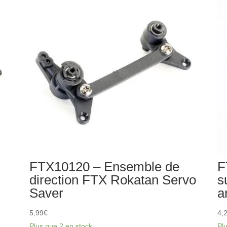
différentiel
dif
FTX
co
Rokatan
FT
Ro
FTX10120 – Ensemble de
F
direction FTX Rokatan Servo
s
Saver
a
5,99
€
4,
Plus que 2 en stock
Pl