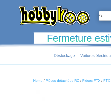
Fermeture esti
Déstockage
Voitures électriq
Home
/
Pièces détachées RC
/
Pièces FTX
/
FTX