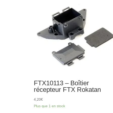
de
moyeu
avant
en
aluminium
FTX
Rokatan
FTX10113 – Boîtier
récepteur FTX Rokatan
4,20
€
Plus que 1 en stock