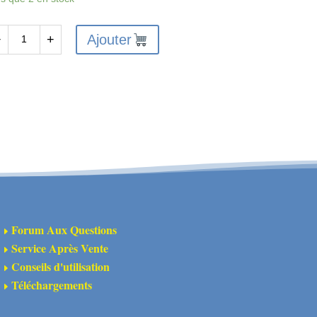
Ajouter
−
+
antité
X10114
s
arbre
spension
térieure
ière
Forum Aux Questions
E
Service Après Vente
E
Conseils d'utilisation
E
Téléchargements
E