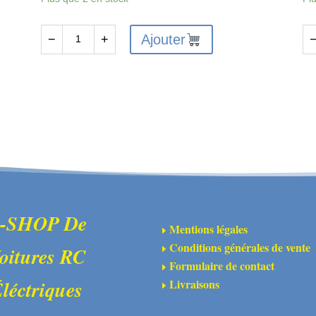
Ajouter
−
+
quantité
qu
de
de
FTX10120
FT
-
-
Ensemble
Vi
de
d'
direction
de
FTX
su
Rokatan
ex
Servo
arr
-SHOP De
Mentions légales
E
Saver
Conditions générales de vente
oitures RC
E
Formulaire de contact
E
Livraisons
léctriques
E