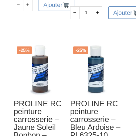
Ajouter
−
+
quantité
Ajouter
−
+
de
quantité
FAST257
de
-
FAST
Aerosol
FINISH
vernis
JET
-25%
-25%
effet
BLACK
Mat
SPRAY
PAINT
150ml
PROLINE RC
PROLINE RC
peinture
peinture
carrosserie –
carrosserie –
Jaune Soleil
Bleu Ardoise –
Bonbon –
PL6325-10