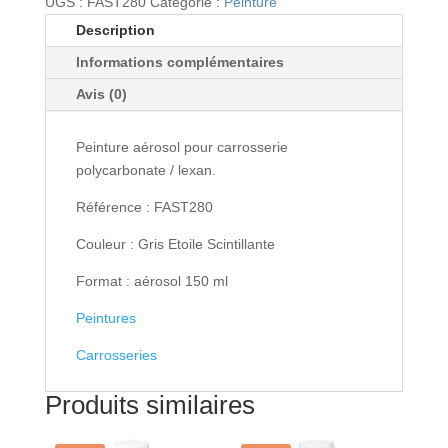
UGS :
FAST280
Catégorie :
Peinture
FAST280
Description
-
Informations complémentaires
Peinture
lexan
Avis (0)
Aerosol
150ml
Peinture aérosol pour carrosserie
Gris
polycarbonate / lexan.
Etoile
Scintillante
Référence : FAST280
Couleur : Gris Etoile Scintillante
Format : aérosol 150 ml
Peintures
Carrosseries
Produits similaires