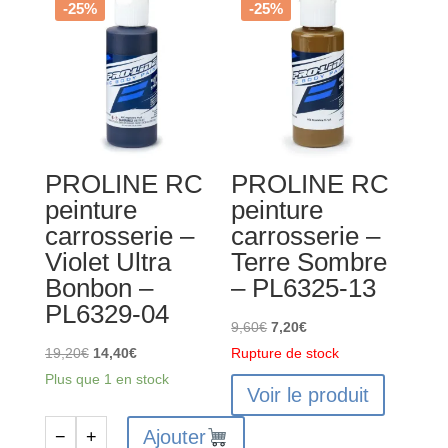
-25%
-25%
PROLINE RC
PROLINE RC
peinture
peinture
carrosserie –
carrosserie –
Violet Ultra
Terre Sombre
Bonbon –
– PL6325-13
PL6329-04
Le
Le
9,60
€
7,20
€
Le
Le
prix
prix
19,20
€
14,40
€
Rupture de stock
prix
prix
initial
actuel
Plus que 1 en stock
Voir le produit
initial
actuel
était :
est :
était :
est :
9,60€.
7,20€.
Ajouter
−
+