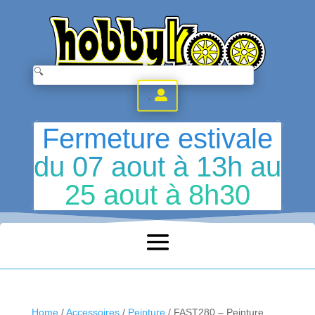
.
Fermeture estivale
du 07 aout à 13h au
25 aout à 8h30
Home
/
Accessoires
/
Peinture
/ FAST280 – Peinture