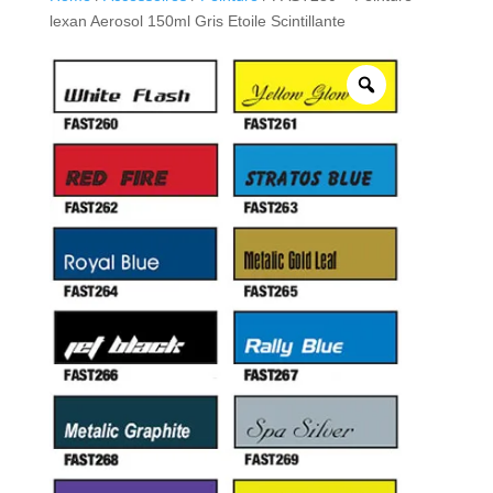
lexan Aerosol 150ml Gris Etoile Scintillante