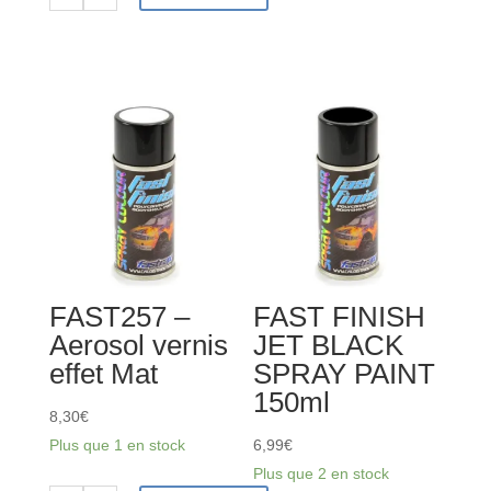
quantité
19,20€.
14,40€.
de
PROLINE
RC
peinture
carrosserie
-
Violet
Ultra
Bonbon
-
FAST257 –
FAST FINISH
PL6329-
Aerosol vernis
JET BLACK
04
effet Mat
SPRAY PAINT
150ml
8,30
€
Plus que 1 en stock
6,99
€
Plus que 2 en stock