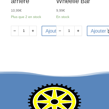
arrière
Wheelie Bar
10,99
€
9,99
€
Plus que 2 en stock
En stock
Ajouter
Ajouter
−
+
−
+
quantité
quantité
de
de
ARA320631
ARA320629
-
-
Support
Roues
d'aile
Wheelie
arrière
Bar