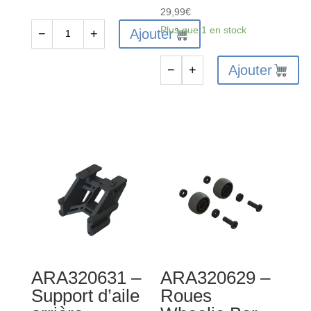
29,99
€
Plus que 1 en stock
Ajouter
−
+
quantité
de
Ajouter
−
+
ARA320609
quantité
-
de
Support
ARA311132
Wheelie
-
Bar
Ensemble
de
support
de
moteur
en
aluminium
ARA320631 –
ARA320629 –
Support d’aile
Roues