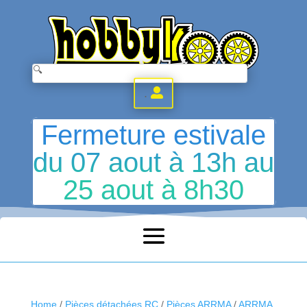
.
Fermeture estivale
du 07 aout à 13h au
25 aout à 8h30
Home
/
Pièces détachées RC
/
Pièces ARRMA
/
ARRMA