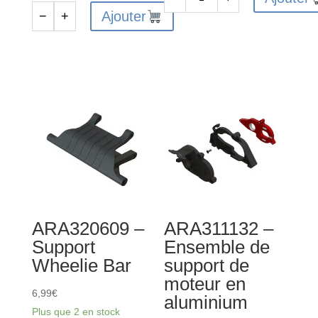
quantité
Ajouter
−
+
quantité
de
de
ARA310996
ARA311147
-
-
Pignon
Ensemble
Safe-
d'arbres
D5
de
13T
transmission
0.8Mod
CVD
(2)
ARA320609 –
ARA311132 –
Support
Ensemble de
Wheelie Bar
support de
moteur en
6,99
€
aluminium
Plus que 2 en stock