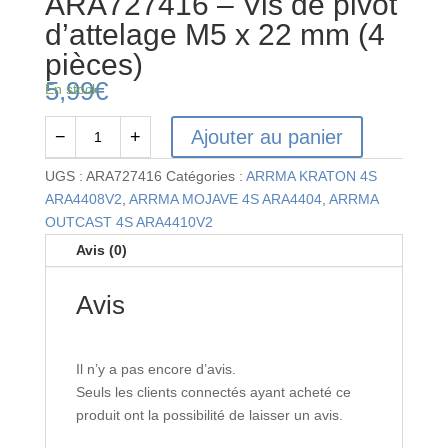
ARA727416 – Vis de pivot
d’attelage M5 x 22 mm (4
pièces)
5,99
€
En stock
Ajouter au panier
−
+
quantité
de
UGS :
ARA727416
Catégories :
ARRMA KRATON 4S
ARA727416
ARA4408V2
,
ARRMA MOJAVE 4S ARA4404
,
ARRMA
-
OUTCAST 4S ARA4410V2
Vis
Avis (0)
de
pivot
Avis
d'attelage
M5
x
Il n’y a pas encore d’avis.
22
Seuls les clients connectés ayant acheté ce
mm
produit ont la possibilité de laisser un avis.
(4
pièces)