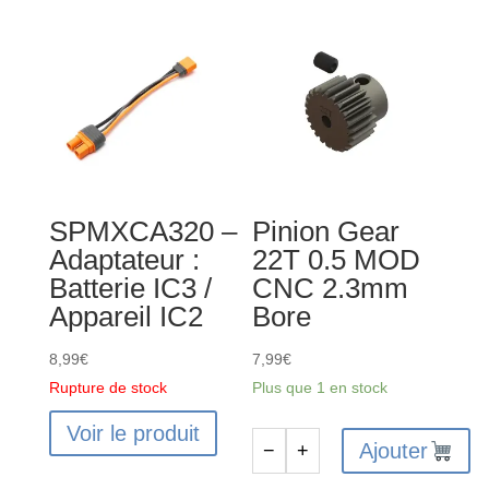
20T
Mount/Radio
0.5
Deck
MOD
for
CNC
Standalone
2.3mm
ESC/Receiver
Bore
SPMXCA320 –
Pinion Gear
Adaptateur :
22T 0.5 MOD
Batterie IC3 /
CNC 2.3mm
Appareil IC2
Bore
8,99
€
7,99
€
Rupture de stock
Plus que 1 en stock
Voir le produit
Ajouter
−
+
quantité