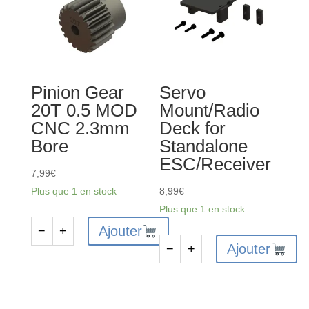
Pinion Gear
Servo
20T 0.5 MOD
Mount/Radio
CNC 2.3mm
Deck for
Bore
Standalone
ESC/Receiver
7,99
€
Plus que 1 en stock
8,99
€
Plus que 1 en stock
Ajouter
−
+
quantité
Ajouter
−
+
de
quantité
Pinion
de
Gear
Servo