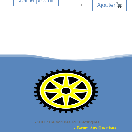
Voir le produit
Ajouter
−
+
quantité
de
Pinion
Gear
17T
0.5
MOD
CNC
2.3mm
Bore
E-SHOP De Voitures RC Éléctriques
Forum Aux Questions
E