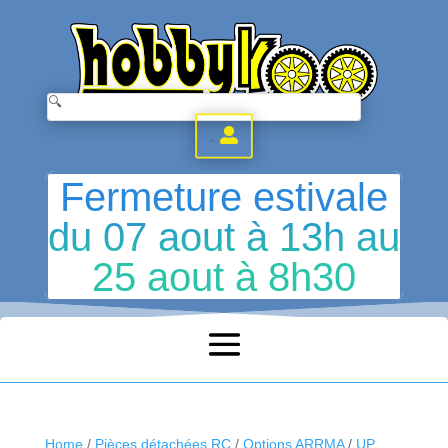
.
Fermeture estivale
du 07 aout à 13h au
25 aout à 8h30
Home
/
Pièces détachées RC
/
Options ARRMA
/
UP