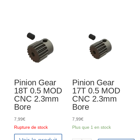
de
Pinion
Gear
22T
0.5
MOD
CNC
2.3mm
Bore
Pinion Gear
Pinion Gear
18T 0.5 MOD
17T 0.5 MOD
CNC 2.3mm
CNC 2.3mm
Bore
Bore
7,99
€
7,99
€
Rupture de stock
Plus que 1 en stock