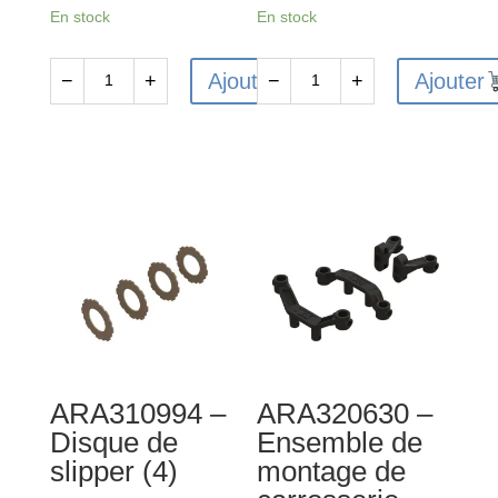
En stock
En stock
Ajouter
Ajouter
−
+
−
+
quantité
quantité
de
de
ARA310908
ARA320629
-
-
Disque
Roues
de
Wheelie
slipper
Bar
(4)
ARA310994 –
ARA320630 –
Disque de
Ensemble de
slipper (4)
montage de