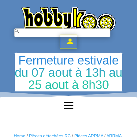
.
Fermeture estivale
du 07 aout à 13h au
25 aout à 8h30
Home
/
Pièces détachées RC
/
Pièces ARRMA
/
ARRMA