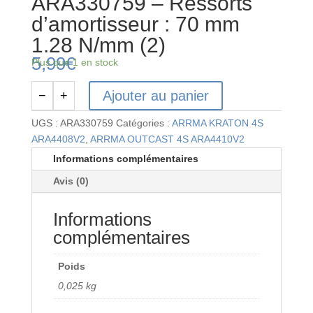
ARA330759 – Ressorts
d’amortisseur : 70 mm
1.28 N/mm (2)
5,99
€
Plus que 1 en stock
Ajouter au panier
−
+
quantité
de
UGS :
ARA330759
Catégories :
ARRMA KRATON 4S
ARA330759
ARA4408V2
,
ARRMA OUTCAST 4S ARA4410V2
-
Informations complémentaires
Ressorts
Avis (0)
d'amortisseur :
70 mm
Informations
1.28 N/mm
(2)
complémentaires
Poids
0,025 kg