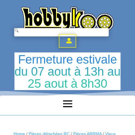
.
Fermeture estivale
du 07 aout à 13h au
25 aout à 8h30
Home
/
Pièces détachées RC
/
Pièces ARRMA
/
Vieux