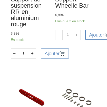
suspension
Wheelie Bar
RR en
6,99
€
aluminium
Plus que 2 en stock
rouge
6,99
€
Ajouter
−
+
quantité
En stock
de
ARA320609
Ajouter
−
+
quantité
-
de
Support
ARA320590
Wheelie
-
Bar
Support
de
suspension
RR
en