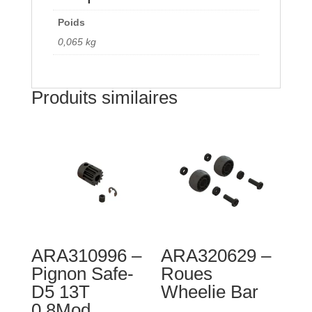
alésage
11/15
Poids
mm
0,065 kg
amortisseur
Produits similaires
ARA310996 –
ARA320629 –
Pignon Safe-
Roues
D5 13T
Wheelie Bar
0.8Mod