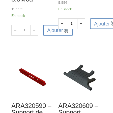
9,99
€
19,99
€
En stock
En stock
Ajouter
−
+
quantité
Ajouter
−
+
quantité
de
de
ARA320629
ARA310996
-
-
Roues
Pignon
Wheelie
Safe-
Bar
D5
13T
0.8Mod
ARA320590 –
ARA320609 –
Support de
Support