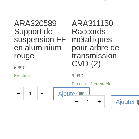
aluminium
rouge
ARA320589 –
ARA311150 –
Support de
Raccords
suspension FF
métalliques
en aluminium
pour arbre de
rouge
transmission
CVD (2)
6,99
€
En stock
9,99
€
Plus que 2 en stock
Ajouter
−
+
quantité
Ajouter
−
+
de
quantité
ARA320589
de
-
ARA311150
Support
-
de
Raccords