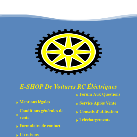
suspension
métalliques
FF
pour
en
arbre
aluminium
de
rouge
transmission
CVD
(2)
E-SHOP De Voitures RC Éléctriques
Forum Aux Questions
E
Mentions légales
Service Après Vente
E
E
Conditions générales de
Conseils d'utilisation
E
E
vente
Téléchargements
E
Formulaire de contact
E
Livraisons
E