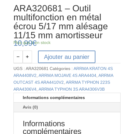
ARA320681 – Outil
multifonction en métal
écrou 5/17 mm alésage
11/15 mm amortisseur
10,99
€
Plus que 1 en stock
Ajouter au panier
−
+
quantité
de
UGS :
ARA320681
Catégories :
ARRMA KRATON 4S
ARA320681
ARA4408V2
,
ARRMA MOJAVE 4S ARA4404
,
ARRMA
-
OUTCAST 4S ARA4410V2
,
ARRMA TYPHON 223S
Outil
ARA4306V4
,
ARRMA TYPHON 3S ARA4306V3B
multifonction
Informations complémentaires
en
Avis (0)
métal
écrou
Informations
5/17
mm
complémentaires