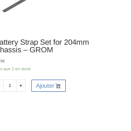
attery Strap Set for 204mm
hassis – GROM
99
€
us que 2 en stock
Ajouter
−
+
antité
ttery
rap
t