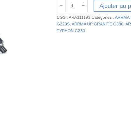
Ajouter au p
−
+
quantité
de
UGS :
ARA311193
Catégories :
ARRMA 
Assembled
G223S
,
ARRMA UP GRANITE G380
,
AR
Oil
TYPHON G380
Filled
Differential
30T
0.8Mod,
3000