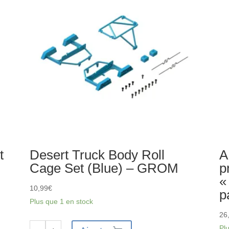
V2
2
(1pc)
Ch
-
-
GROM
G
t
Desert Truck Body Roll
A
Cage Set (Blue) – GROM
p
«
10,99
€
p
Plus que 1 en stock
26
Pl