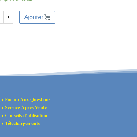
Ajouter
−
+
antité
A-
70
semble
eus
lés
oots
Forum Aux Questions
E
FORTRESS »
Service Après Vente
E
let
Conseils d'utilisation
E
Téléchargements
E
ires)