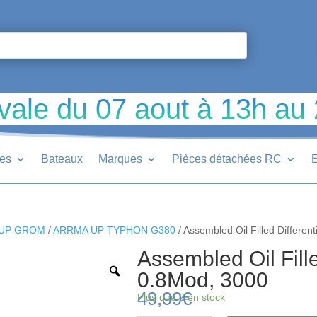
vale du 07 aout à 13h au
ues
Bateaux
Marques
Pièces détachées RC
E
UP GROM
/
ARRMA UP TYPHON G380
/ Assembled Oil Filled Differen
Assembled Oil Fille
0.8Mod, 3000
49,99
€
Plus que 2 en stock