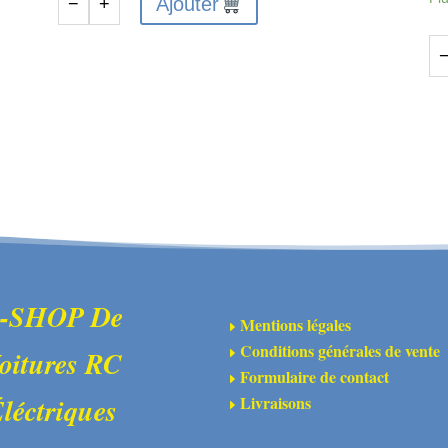
Ajouter
−
+
quantité
de
Desert
qu
Truck
de
Body
AR
Roll
15
Cage
-
Set
En
(Blue)
de
-
pn
GROM
col
dB
-SHOP De
Mentions légales
E
« 
Conditions générales de vente
oitures RC
E
vio
Formulaire de contact
E
(2
Livraisons
léctriques
E
pa