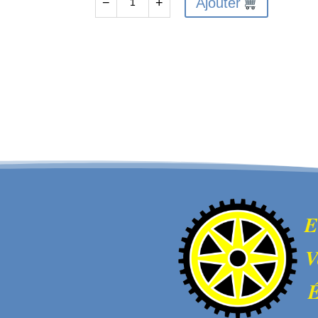
Ajouter
−
+
quantité
de
Metal
Axle
&
Wheel
Hex
Set
B
(4pcs)
-
GROM
E
V
É