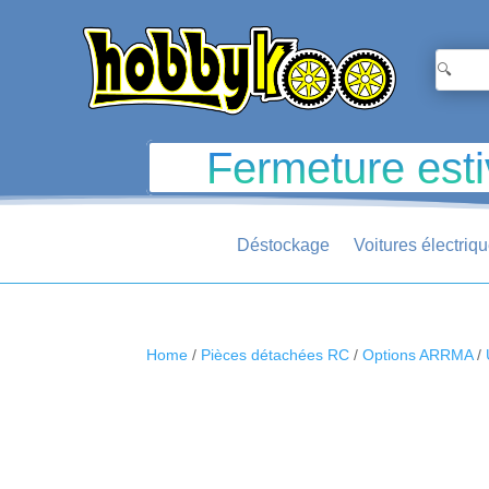
Fermeture esti
Déstockage
Voitures électriq
Home
/
Pièces détachées RC
/
Options ARRMA
/