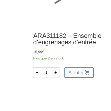
ARA311182 – Ensemble
d’engrenages d’entrée
15,99
€
Plus que 2 en stock
Ajouter
−
+
quantité
de
ARA311182
-
Ensemble
d'engrenages