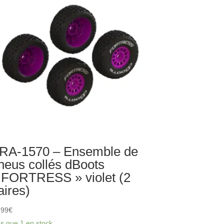
04mm
assis
ROM
RA-1570 – Ensemble de
neus collés dBoots
 FORTRESS » violet (2
aires)
,99
€
us que 1 en stock