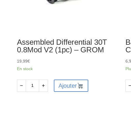
Assembled Differential 30T
B
0.8Mod V2 (1pc) – GROM
C
19,99
€
6,
En stock
Pl
Ajouter
−
+
quantité
qu
de
de
Assembled
Ba
Differential
St
30T
Se
0.8Mod
for