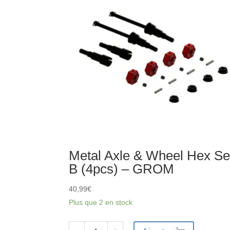
d'entrée
Metal Axle & Wheel Hex Se
B (4pcs) – GROM
40,99
€
Plus que 2 en stock