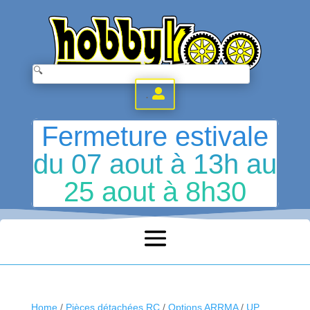
.
Fermeture estivale
du 07 aout à 13h au
25 aout à 8h30
Home
/
Pièces détachées RC
/
Options ARRMA
/
UP