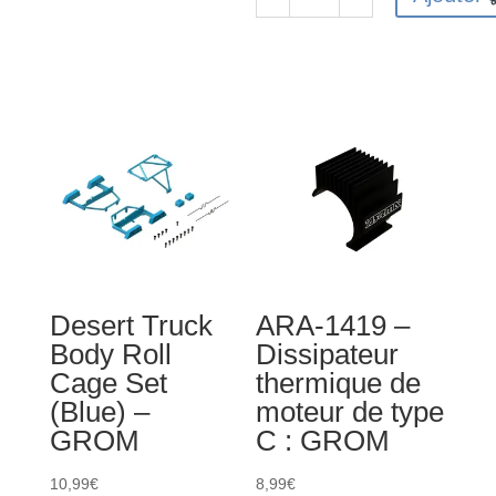
de
quantité
ARA320744
de
-
Assembled
Ensemble
Differential
de
30T
supports
0.8Mod
de
V2
moteur
(1pc)
(8)
-
GROM
Desert Truck
ARA-1419 –
Body Roll
Dissipateur
Cage Set
thermique de
(Blue) –
moteur de type
GROM
C : GROM
10,99
€
8,99
€