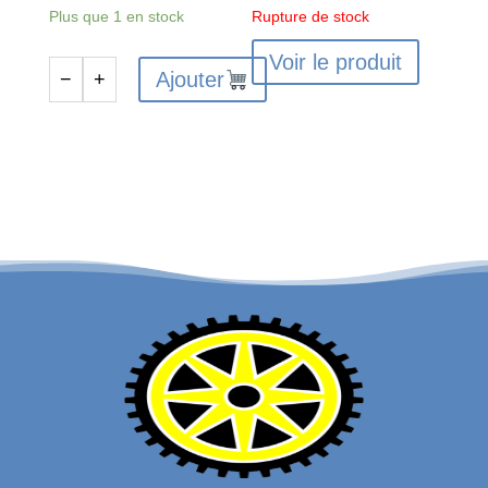
Plus que 1 en stock
Rupture de stock
Voir le produit
Ajouter
−
+
quantité
de
Desert
Truck
Body
Roll
Cage
Set
(Blue)
-
GROM