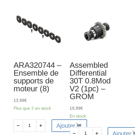
-
-
Ensemble
Engrenage
d'engrenages
droit
d'entrée
en
métal
59T
ARA320744 –
Assembled
Ensemble de
Differential
supports de
30T 0.8Mod
moteur (8)
V2 (1pc) –
GROM
13,99
€
Plus que 2 en stock
19,99
€
En stock
Ajouter
−
+
quantité
Ajouter
−
+