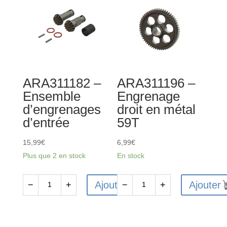
ARA311182 –
ARA311196 –
Ensemble
Engrenage
d’engrenages
droit en métal
d’entrée
59T
15,99
€
6,99
€
Plus que 2 en stock
En stock
Ajouter
Ajouter
−
+
−
+
quantité
quantité
de
de
ARA311182
ARA311196