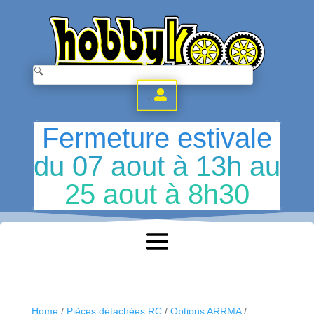
.
Fermeture estivale
du 07 aout à 13h au
25 aout à 8h30
Home
/
Pièces détachées RC
/
Options ARRMA
/