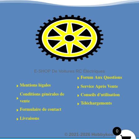
de
patins
boîte
inférieurs
de
et
vitesses
de
orange
ressort
de
pare-
chocs
orange
E-SHOP De Voitures RC Éléctriques
Forum Aux Questions
E
Mentions légales
Service Après Vente
E
E
Conditions générales de
Conseils d'utilisation
E
E
vente
Téléchargements
E
Formulaire de contact
E
Livraisons
E
0
©
2021-2026 Hobbykoo