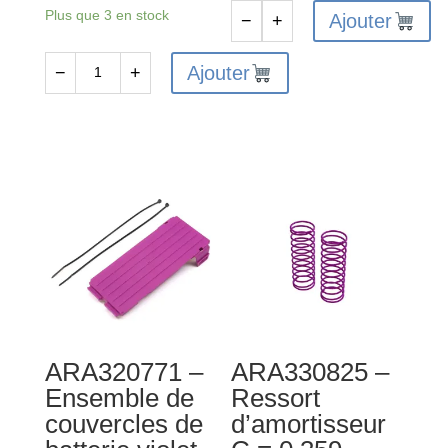
Plus que 3 en stock
Ajouter
−
+
quantité
de
Ajouter
−
+
quantité
ARA320797
de
-
AR390165
Ensemble
-
de
Clip
couvercle
de
de
fixation
batterie
pour
orange
carrosserie
échelle
1/10
ARA320771 –
ARA330825 –
noir
Ensemble de
Ressort
(4)
couvercles de
d’amortisseur