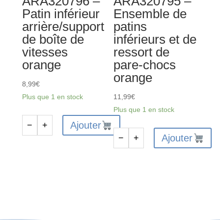
ARA320796 –
ARA320795 –
violet
Patin inférieur
Ensemble de
arrière/support
patins
de boîte de
inférieurs et de
vitesses
ressort de
orange
pare-chocs
orange
8,99
€
Plus que 1 en stock
11,99
€
Plus que 1 en stock
Ajouter
−
+
quantité
Ajouter
−
+
de
quantité
ARA320796
de
-
ARA320795
Patin
-
inférieur
Ensemble
arrière/support
de