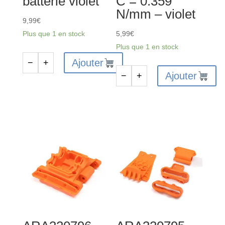
batterie violet
C = 0.359
N/mm – violet
9,99
€
Plus que 1 en stock
5,99
€
Plus que 1 en stock
Ajouter
−
+
quantité
Ajouter
−
+
de
quantité
ARA320771
de
-
ARA330825
Ensemble
-
de
Ressort
couvercles
d'amortisseur
de
C
batterie
=
violet
0.359
N/mm
-