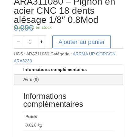
ARA311080 – Pignon en
acier CNC 18 dents
alésage 1/8″ 0.8Mod
9,99
€
Plus que 2 en stock
Ajouter au panier
−
+
quantité
de
UGS :
ARA311080
Catégorie :
ARRMA UP GORGON
ARA311080
ARA3230
-
Informations complémentaires
Pignon
Avis (0)
en
acier
Informations
CNC
18
complémentaires
dents
alésage
Poids
1/8"
0,016 kg
0.8Mod