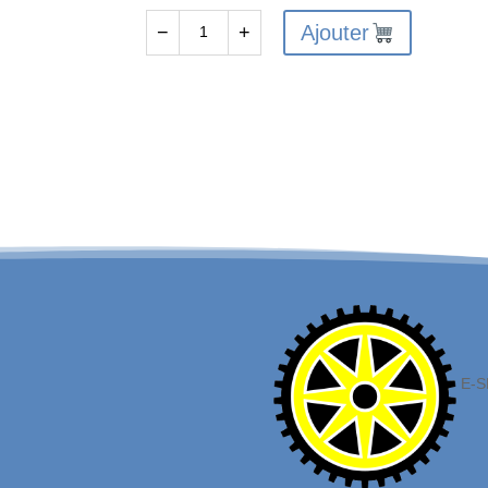
Ajouter
−
+
quantité
de
ARA320613
-
Ensemble
de
barres
à
roulettes
E-S