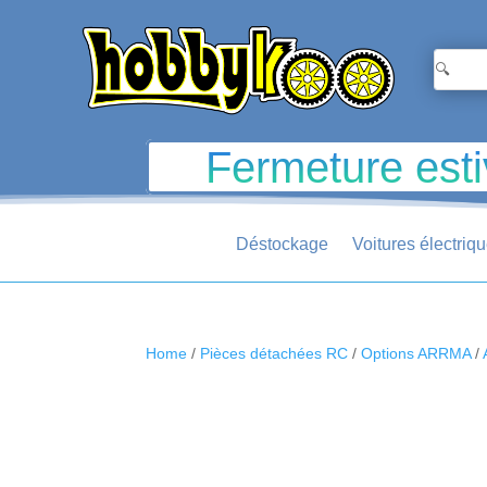
Fermeture esti
Déstockage
Voitures électriq
Home
/
Pièces détachées RC
/
Options ARRMA
/