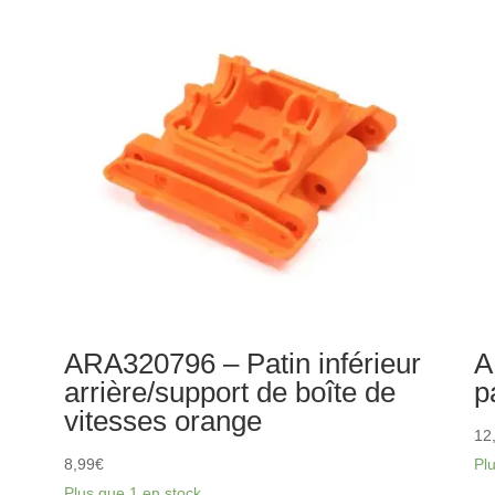
de
de
patins
pa
inférieurs
inf
et
et
de
de
ressort
re
de
de
pare-
pa
chocs
ch
orange
vio
e
ARA320796 – Patin inférieur
A
arrière/support de boîte de
p
vitesses orange
12
8,99
€
Pl
Plus que 1 en stock