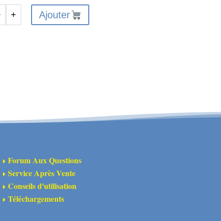
Ajouter
−
+
antité
A320790
semble
re-
ocs
T
t
Forum Aux Questions
E
Service Après Vente
E
Conseils d'utilisation
E
Téléchargements
E