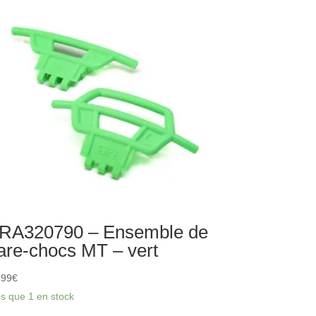
tins
érieurs
ssort
re-
ocs
let
RA320790 – Ensemble de
are-chocs MT – vert
,99
€
us que 1 en stock