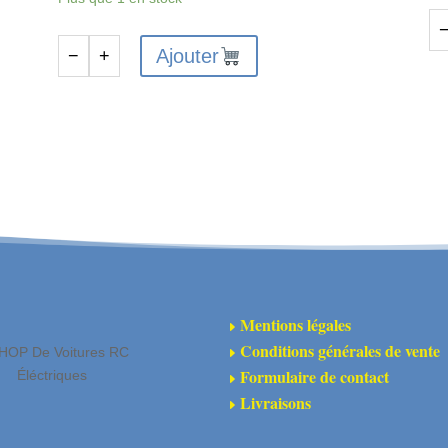
qu
Ajouter
−
+
quantité
de
de
AR
ARA320796
-
-
En
Patin
de
inférieur
pa
arrière/support
ch
de
M
boîte
-
de
ver
Mentions légales
E
vitesses
Conditions générales de vente
HOP De Voitures RC
E
orange
Formulaire de contact
Éléctriques
E
Livraisons
E