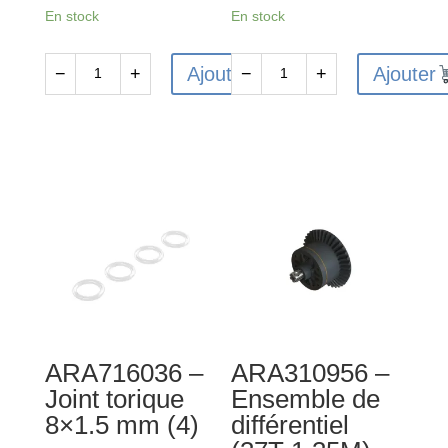
En stock
En stock
Ajouter
Ajouter
−
+
−
+
quantité
quantité
de
de
ARA610038
ARA610046
-
-
Roulement
Roulement
à
à
billes
billes
15x21x4
10x15x4
mm
mm
(2RS)
2RS
(2)
(2)
ARA716036 –
ARA310956 –
Joint torique
Ensemble de
8×1.5 mm (4)
différentiel