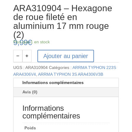
ARA310904 – Hexagone
de roue fileté en
aluminium 17 mm rouge
(2)
9,99
€
Plus que 1 en stock
Ajouter au panier
−
+
quantité
de
UGS :
ARA310904
Catégories :
ARRMA TYPHON 223S
ARA310904
ARA4306V4
,
ARRMA TYPHON 3S ARA4306V3B
-
Informations complémentaires
Hexagone
Avis (0)
de
roue
Informations
fileté
en
complémentaires
aluminium
17
Poids