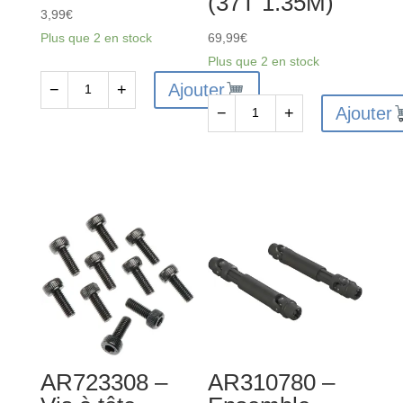
(37T 1.35M)
3,99
€
Plus que 2 en stock
69,99
€
Plus que 2 en stock
Ajouter
−
+
quantité
Ajouter
−
+
de
quantité
ARA716036
de
-
ARA310956
Joint
-
torique
Ensemble
8x1.5
de
mm
différentiel
(4)
(37T
1.35M)
AR723308 –
AR310780 –