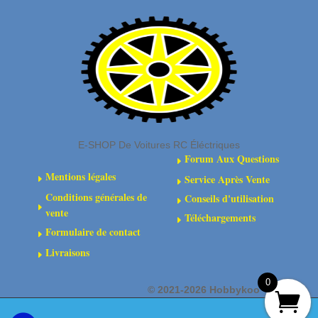
mm
transmission
4x4
avant
(10)
composites
:
4x4
E-SHOP De Voitures RC Éléctriques
Forum Aux Questions
E
Mentions légales
Service Après Vente
E
E
Conditions générales de
Conseils d'utilisation
E
E
vente
Téléchargements
E
Formulaire de contact
E
Livraisons
E
0
©
2021-2026 Hobbykoo