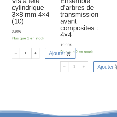
Vis à tête
Ensemble
cylindrique
d’arbres de
3×8 mm 4×4
transmission
(10)
avant
composites :
3,99
€
4×4
Plus que 2 en stock
19,99
€
Plus que 2 en stock
Ajouter
−
+
quantité
de
Ajouter
−
+
AR723308
quantité
-
de
Vis
AR310780
à
-
tête
Ensemble
cylindrique
d'arbres
3x8
de