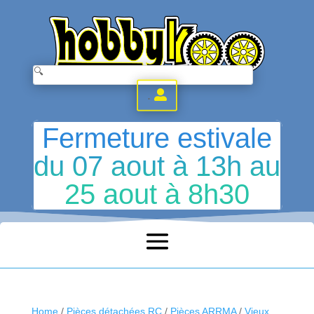
.
Fermeture estivale
du 07 aout à 13h au
25 aout à 8h30
Home
/
Pièces détachées RC
/
Pièces ARRMA
/
Vieux