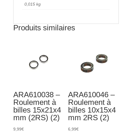
mm
0,015 kg
rouge
(2)
Produits similaires
ARA610038 –
ARA610046 –
Roulement à
Roulement à
billes 15x21x4
billes 10x15x4
mm (2RS) (2)
mm 2RS (2)
9,99
€
6,99
€