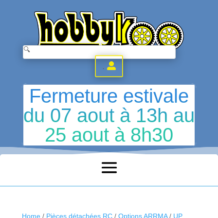
.
Fermeture estivale
du 07 aout à 13h au
25 aout à 8h30
Home
/
Pièces détachées RC
/
Options ARRMA
/
UP