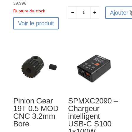
39,99
€
Rupture de stock
Ajouter
−
+
quantité
Voir le produit
de
Pinion
Gear
23T
0.5
MOD
CNC
3.2mm
Bore
Pinion Gear
SPMXC2090 –
19T 0.5 MOD
Chargeur
CNC 3.2mm
intelligent
Bore
USB-C S100
1x100W