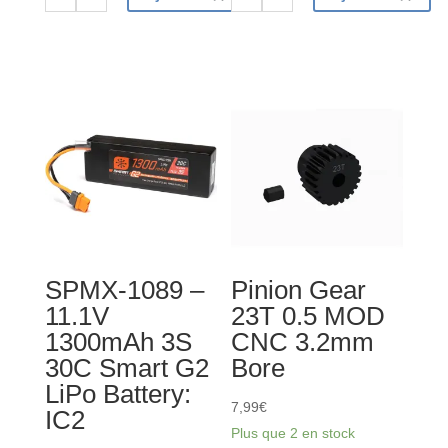
quantité
quantité
de
de
Pinion
Pinion
Gear
Gear
18T
30T
0.5
0.5
MOD
MOD
CNC
CNC
3.2mm
3.2mm
Bore
Bore
SPMX-1089 –
Pinion Gear
11.1V
23T 0.5 MOD
1300mAh 3S
CNC 3.2mm
30C Smart G2
Bore
LiPo Battery:
7,99
€
IC2
Plus que 2 en stock