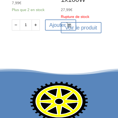
7,99
€
Plus que 2 en stock
27,99
€
Rupture de stock
Ajouter
−
+
Voir le produit
quantité
de
Pinion
Gear
19T
0.5
MOD
CNC
3.2mm
Bore