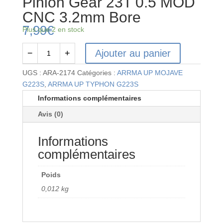
Pinion Gear 23T 0.5 MOD
CNC 3.2mm Bore
7,99
€
Plus que 2 en stock
Ajouter au panier
−
+
quantité
de
UGS :
ARA-2174
Catégories :
ARRMA UP MOJAVE
Pinion
G223S
,
ARRMA UP TYPHON G223S
Gear
Informations complémentaires
23T
Avis (0)
0.5
MOD
Informations
CNC
3.2mm
complémentaires
Bore
Poids
0,012 kg