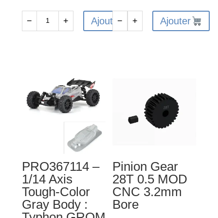
Ajouter
Ajouter
−
+
−
+
quantité
quantité
de
de
Pinion
Pinion
Gear
Gear
25T
31T
0.5
0.5
MOD
MOD
CNC
CNC
3.2mm
3.2mm
Bore
Bore
PRO367114 –
Pinion Gear
1/14 Axis
28T 0.5 MOD
Tough-Color
CNC 3.2mm
Gray Body :
Bore
Typhon GROM