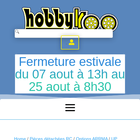
.
Fermeture estivale
du 07 aout à 13h au
25 aout à 8h30
Home
/
Pièces détachées RC
/
Options ARRMA
/
UP