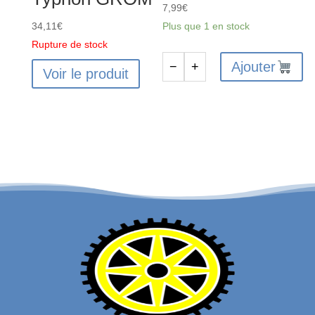
7,99
€
34,11
€
Plus que 1 en stock
Rupture de stock
Ajouter
−
+
Voir le produit
quantité
de
Pinion
Gear
28T
0.5
MOD
CNC
3.2mm
Bore