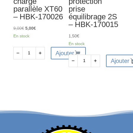
charge
protection
parallèle XT60
prise
– HBK-170026
équilibrage 2S
– HBK-170015
Le
Le
9,00
€
5,00
€
prix
prix
En stock
1,50
€
initial
actuel
En stock
était :
est :
Ajouter
−
+
quantité
9,00€.
5,00€.
Ajouter
−
+
de
quantité
Platine
de
de
5
charge
Clips
parallèle
protection
XT60
prise
-
équilibrage
HBK-
2S
170026
-