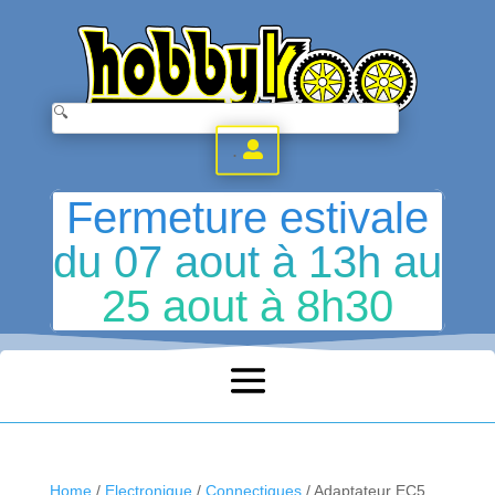
.
Fermeture estivale
du 07 aout à 13h au
25 aout à 8h30
Home
/
Electronique
/
Connectiques
/ Adaptateur EC5