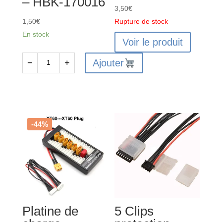
– HBK-170016
3,50
€
1,50
€
Rupture de stock
En stock
Voir le produit
Ajouter
−
+
quantité
de
5
Clips
protection
-44%
prise
équilibrage
3S
-
HBK-
170016
Platine de
5 Clips