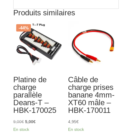
Produits similaires
-44%
Platine de
Câble de
charge
charge prises
parallèle
banane 4mm-
Deans-T –
XT60 mâle –
HBK-170025
HBK-170011
Le
Le
9,00
€
5,00
€
4,95
€
prix
prix
En stock
En stock