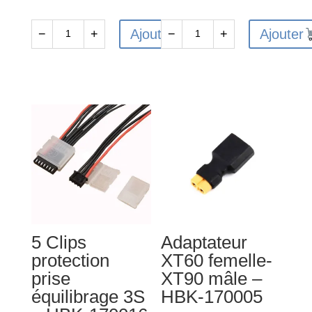
initial
actuel
était :
est :
Ajouter
Ajouter
−
+
−
+
quantité
quantité
9,00€.
5,00€.
de
de
Platine
Câble
de
de
charge
charge
parallèle
prises
Deans-
banane
T
4mm-
-
XT60
HBK-
mâle
170025
-
5 Clips
Adaptateur
HBK-
protection
XT60 femelle-
170011
prise
XT90 mâle –
équilibrage 3S
HBK-170005