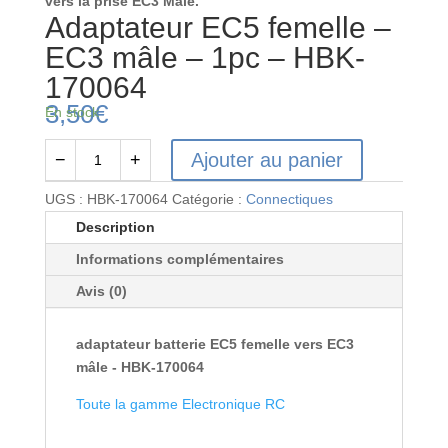
vers la prise EC3 Mâle.
Adaptateur EC5 femelle –
EC3 mâle – 1pc – HBK-
170064
3,50
€
En stock
Ajouter au panier
−
+
quantité
de
UGS :
HBK-170064
Catégorie :
Connectiques
Adaptateur
Description
EC5
Informations complémentaires
femelle
-
Avis (0)
EC3
mâle
adaptateur batterie EC5 femelle vers EC3
-
mâle - HBK-170064
1pc
-
Toute la gamme Electronique RC
HBK-
170064