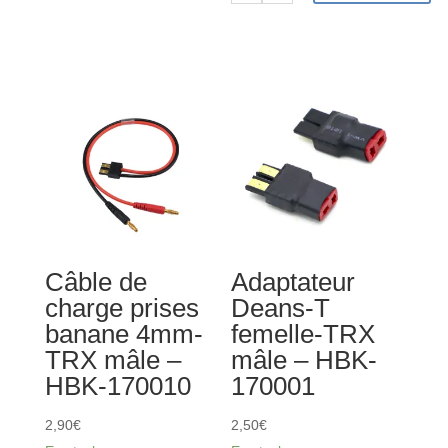
de
Prise
JST-
XH
3S
câble
22AWG
150mm
à
souder
Câble de
Adaptateur
-
charge prises
Deans-T
HBK-
banane 4mm-
femelle-TRX
170020
TRX mâle –
mâle – HBK-
HBK-170010
170001
2,90
€
2,50
€