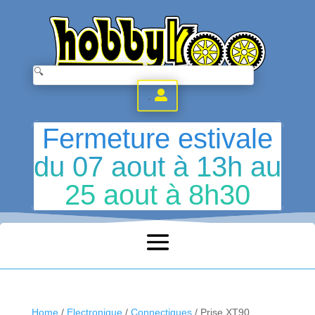
.
Fermeture estivale
du 07 aout à 13h au
25 aout à 8h30
Home
/
Electronique
/
Connectiques
/ Prise XT90