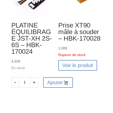
PLATINE
Prise XT90
ÉQUILIBRAG
mâle à souder
E JST-XH 2S-
– HBK-170028
6S – HBK-
1,00
€
170024
Rupture de stock
4,50
€
Voir le produit
En stock
Ajouter
−
+
quantité
de
PLATINE
ÉQUILIBRAGE
JST-