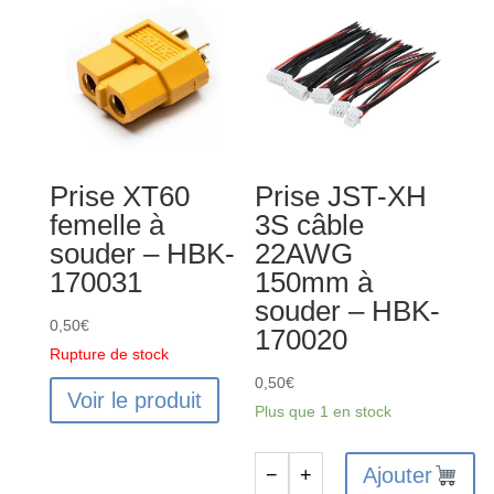
XH
2S-
6S
-
HBK-
170024
Prise XT60
Prise JST-XH
femelle à
3S câble
souder – HBK-
22AWG
170031
150mm à
souder – HBK-
0,50
€
170020
Rupture de stock
0,50
€
Voir le produit
Plus que 1 en stock
Ajouter
−
+
quantité