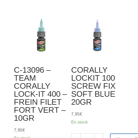
0121
–
UHU
-
Super
Glue
-
7g
C-13096 –
CORALLY
-
TEAM
LOCKIT 100
Adhésif
CORALLY
SCREW FIX
cyanoacrylate
LOCK-IT 400 –
SOFT BLUE
tout
FREIN FILET
20GR
usage
FORT VERT –
7,95
€
10GR
En stock
7,95
€