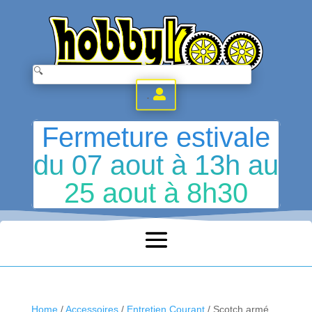
.
Fermeture estivale
du 07 aout à 13h au
25 aout à 8h30
Home
/
Accessoires
/
Entretien Courant
/ Scotch armé