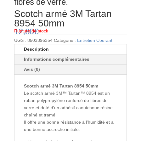
fibres de verre.
Scotch armé 3M Tartan
8954 50mm
12,80
€
Rupture de stock
UGS :
8503396354
Catégorie :
Entretien Courant
Description
Informations complémentaires
Avis (0)
Scotch armé 3M Tartan 8954 50mm
Le scotch armé 3M™ Tartan™ 8954 est un
ruban polypropylène renforcé de fibres de
verre et doté d'un adhésif caoutchouc résine
chaîné et tramé.
Il offre une bonne résistance à l'humidité et a
une bonne accroche initiale.