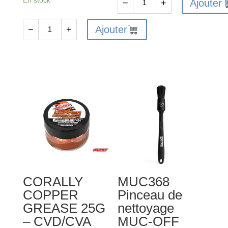
En stock
Ajouter
−
+
quantité
de
Ajouter
−
+
quantité
CORALLY
de
LOCKIT
C-
100
13096
SCREW
-
FIX
TEAM
SOFT
CORALLY
BLUE
LOCK-
20GR
IT
400
-
CORALLY
MUC368
FREIN
COPPER
Pinceau de
FILET
GREASE 25G
nettoyage
FORT
– CVD/CVA
MUC-OFF
VERT