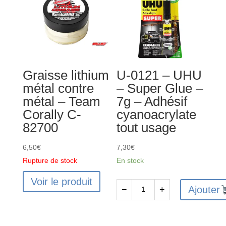
Graisse lithium
U-0121 – UHU
métal contre
– Super Glue –
métal – Team
7g – Adhésif
Corally C-
cyanoacrylate
82700
tout usage
6,50
€
7,30
€
Rupture de stock
En stock
Voir le produit
Ajouter
−
+
quantité
de
U-