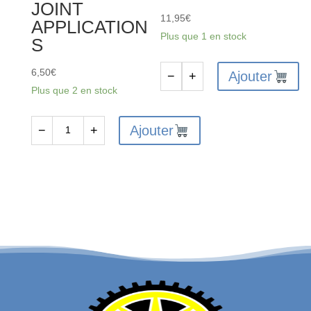
JOINT
-
11,95
€
APPLICATION
10GR
Plus que 1 en stock
S
6,50
€
Ajouter
−
+
quantité
Plus que 2 en stock
de
MUC368
Ajouter
−
+
quantité
Pinceau
de
de
CORALLY
nettoyage
COPPER
MUC-
GREASE
OFF
25G
-
CVD/CVA
JOINT
APPLICATIONS