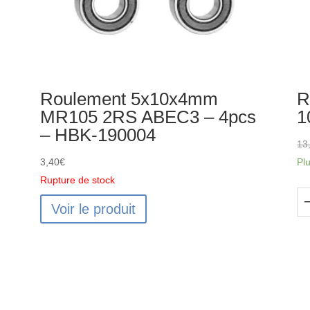
Roulement 5x10x4mm
R
MR105 2RS ABEC3 – 4pcs
1
– HBK-190004
13
3,40
€
Pl
Rupture de stock
Voir le produit
qu
de
RI
M
Ro
10