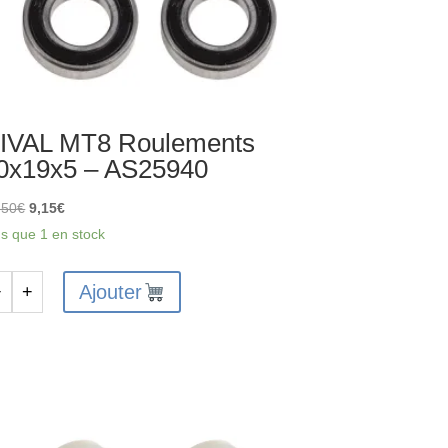
IVAL MT8 Roulements
0x19x5 – AS25940
Le
Le
,50
€
9,15
€
prix
prix
us que 1 en stock
initial
actuel
était :
est :
Ajouter
−
+
antité
13,50€.
9,15€.
VAL
T8
ulements
x19x5