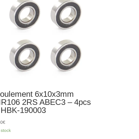
25940
oulement 6x10x3mm
R106 2RS ABEC3 – 4pcs
 HBK-190003
40
€
 stock