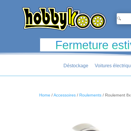
Fermeture esti
Déstockage
Voitures électriq
Home
/
Accessoires
/
Roulements
/ Roulement 8