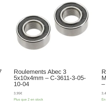
-
AS
7
Roulements Abec 3
R
5x10x4mm – C-3611-3-05-
M
10-04
–
3,95
€
3,
Plus que 2 en stock
En