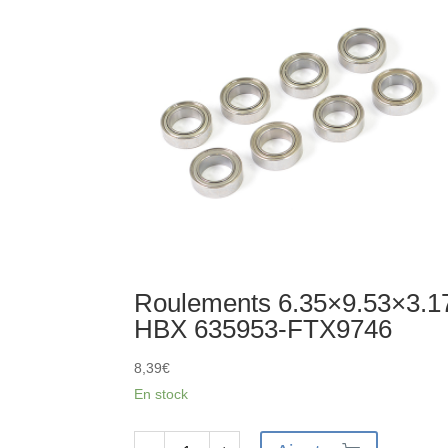
Roulements 6.35×9.53×3.1
HBX 635953-FTX9746
8,39
€
En stock