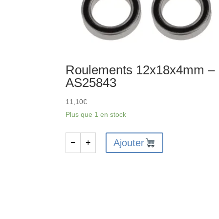
Roulements 12x18x4mm –
AS25843
11,10
€
Plus que 1 en stock
Ajouter
−
+
quantité
de
Roulements
12x18x4mm
-
AS25843