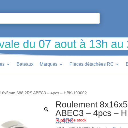
vale du 07 aout à 13h au
ues
Bateaux
Marques
Pièces détachées RC
E
x16x5mm 688 2RS ABEC3 – 4pcs – HBK-190002
Roulement 8x16x
ABEC3 – 4pcs – 
3,40
€
Rupture de stock