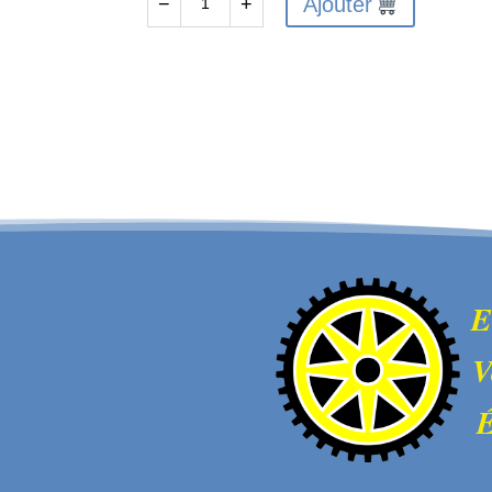
Ajouter
−
+
quantité
de
Roulements
6.35x9.53x3.17
HBX
635953-
FTX9746
E
V
É