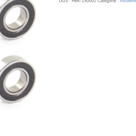
UGS :
HBK-190002
Catégorie :
Roulem