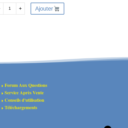
Ajouter
−
+
antité
ulement
10x3mm
106
S
EC3
cs
Forum Aux Questions
E
K-
Service Après Vente
E
0003
Conseils d'utilisation
E
Téléchargements
E