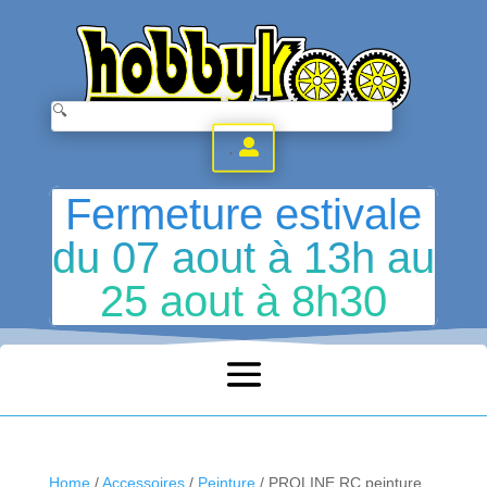
.
Fermeture estivale
du 07 aout à 13h au
25 aout à 8h30
Home
/
Accessoires
/
Peinture
/ PROLINE RC peinture