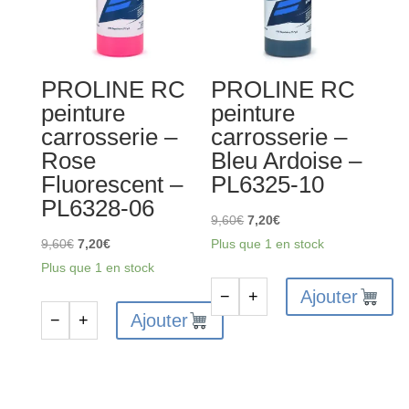
PROLINE RC
PROLINE RC
peinture
peinture
carrosserie –
carrosserie –
Rose
Bleu Ardoise –
Fluorescent –
PL6325-10
PL6328-06
Le
Le
9,60
€
7,20
€
Le
Le
prix
prix
9,60
€
7,20
€
Plus que 1 en stock
prix
prix
initial
actuel
Plus que 1 en stock
initial
actuel
était :
est :
Ajouter
−
+
quantité
était :
est :
9,60€.
7,20€.
Ajouter
−
+
quantité
de
9,60€.
7,20€.
de
PROLINE
PROLINE
RC
RC
peinture