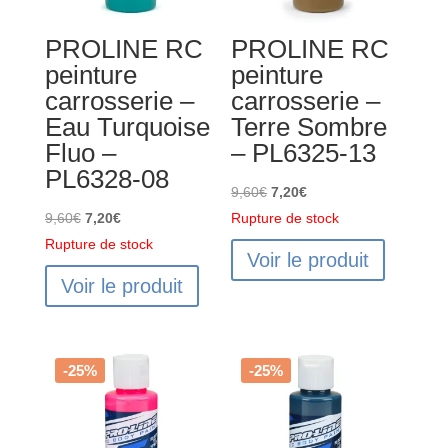
-
PROLINE RC
PROLINE RC
PL6329-
peinture
peinture
01
carrosserie –
carrosserie –
Eau Turquoise
Terre Sombre
Fluo –
– PL6325-13
PL6328-08
Le
Le
9,60
€
7,20
€
Le
Le
prix
prix
9,60
€
7,20
€
Rupture de stock
prix
prix
initial
actuel
Rupture de stock
Voir le produit
initial
actuel
était :
est :
Voir le produit
était :
est :
9,60€.
7,20€.
9,60€.
7,20€.
-25%
-25%