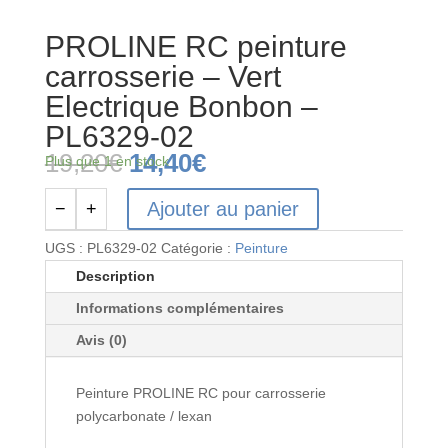
PROLINE RC peinture
carrosserie – Vert
Electrique Bonbon –
PL6329-02
Le
Le
19,20
€
14,40
€
Plus que 1 en stock
prix
prix
initial
actuel
Ajouter au panier
−
+
quantité
était :
est :
de
19,20€.
14,40€.
UGS :
PL6329-02
Catégorie :
Peinture
PROLINE
Description
RC
Informations complémentaires
peinture
carrosserie
Avis (0)
-
Vert
Peinture PROLINE RC pour carrosserie
Electrique
polycarbonate / lexan
Bonbon