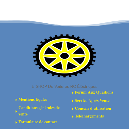
peinture
carrosserie
carrosserie
-
-
Bleu
Rose
Ardoise
Fluorescent
-
-
PL6325-
PL6328-
10
06
E-SHOP De Voitures RC Éléctriques
Forum Aux Questions
E
Mentions légales
Service Après Vente
E
E
Conditions générales de
Conseils d'utilisation
E
E
vente
Téléchargements
E
Formulaire de contact
E