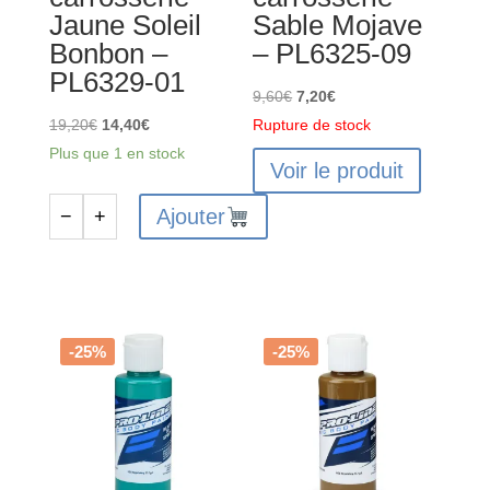
Jaune Soleil
Sable Mojave
Bonbon –
– PL6325-09
PL6329-01
Le
Le
9,60
€
7,20
€
Le
Le
prix
prix
19,20
€
14,40
€
Rupture de stock
prix
prix
initial
actuel
Plus que 1 en stock
Voir le produit
initial
actuel
était :
est :
était :
est :
9,60€.
7,20€.
Ajouter
−
+
quantité
19,20€.
14,40€.
de
PROLINE
RC
peinture
-25%
-25%
carrosserie
-
Jaune
Soleil
Bonbon