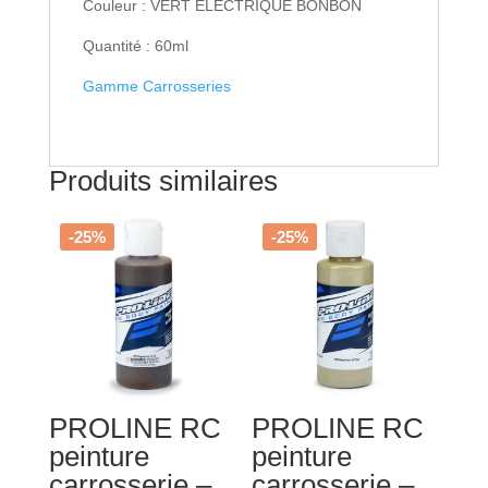
-
Couleur : VERT ELECTRIQUE BONBON
PL6329-
Quantité : 60ml
02
Gamme Carrosseries
Produits similaires
-25%
-25%
PROLINE RC
PROLINE RC
peinture
peinture
carrosserie –
carrosserie –