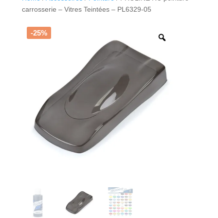
carrosserie – Vitres Teintées – PL6329-05
-25%