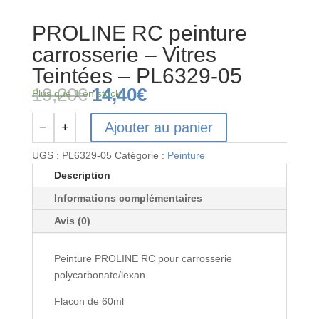
PROLINE RC peinture
carrosserie – Vitres
Teintées – PL6329-05
Le
Le
19,20
€
14,40
€
Plus que 1 en stock
prix
prix
initial
actuel
Ajouter au panier
−
+
quantité
était :
est :
de
19,20€.
14,40€.
UGS :
PL6329-05
Catégorie :
Peinture
PROLINE
Description
RC
Informations complémentaires
peinture
carrosserie
Avis (0)
-
Vitres
Peinture PROLINE RC pour carrosserie
Teintées
polycarbonate/lexan.
-
PL6329-
Flacon de 60ml
05