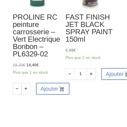
PL6327-
Bonbon
05
-
PROLINE RC
FAST FINISH
PL6329-
peinture
JET BLACK
04
carrosserie –
SPRAY PAINT
Vert Electrique
150ml
Bonbon –
6,99
€
PL6329-02
Plus que 2 en stock
Le
Le
19,20
€
14,40
€
prix
prix
Plus que 1 en stock
Ajouter
−
+
quantité
initial
actuel
de
était :
est :
Ajouter
−
+
quantité
FAST
19,20€.
14,40€.
de
FINISH
PROLINE
JET
RC
BLACK
peinture
SPRAY