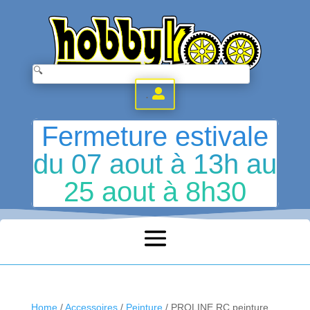
.
Fermeture estivale
du 07 aout à 13h au
25 aout à 8h30
Home
/
Accessoires
/
Peinture
/ PROLINE RC peinture