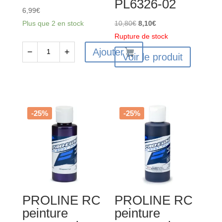
PL6326-02
6,99
€
Le
Le
Plus que 2 en stock
10,80
€
8,10
€
prix
prix
Rupture de stock
initial
actuel
Ajouter
−
+
Voir le produit
quantité
était :
est :
de
10,80€.
8,10€.
FAST271
-
Peinture
-25%
-25%
lexan
Aerosol
150ml
Jaune
Cosmic
Glo
PROLINE RC
PROLINE RC
peinture
peinture