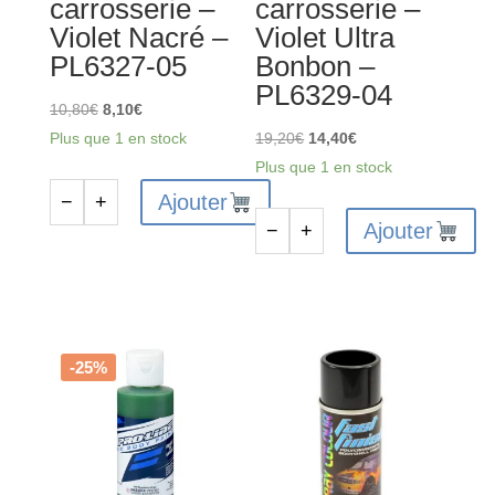
carrosserie –
carrosserie –
Violet Nacré –
Violet Ultra
PL6327-05
Bonbon –
PL6329-04
Le
Le
10,80
€
8,10
€
prix
prix
Le
Le
Plus que 1 en stock
19,20
€
14,40
€
initial
actuel
prix
prix
Plus que 1 en stock
était :
est :
initial
actuel
Ajouter
−
+
quantité
10,80€.
8,10€.
était :
est :
Ajouter
−
+
de
quantité
19,20€.
14,40€.
PROLINE
de
RC
PROLINE
peinture
RC
carrosserie
peinture
-25%
-
carrosserie
Violet
-
Nacré
Violet
-
Ultra