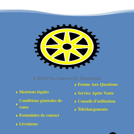
carrosserie
PAINT
-
150ml
Vert
Electrique
Bonbon
-
PL6329-
02
E-SHOP De Voitures RC Éléctriques
Forum Aux Questions
E
Mentions légales
Service Après Vente
E
E
Conditions générales de
Conseils d'utilisation
E
E
vente
Téléchargements
E
Formulaire de contact
E
Livraisons
E