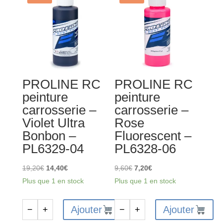
carrosserie
-
Violet
Nacré
-
PL6327-
PROLINE RC
PROLINE RC
05
peinture
peinture
carrosserie –
carrosserie –
Violet Ultra
Rose
Bonbon –
Fluorescent –
PL6329-04
PL6328-06
Le
Le
Le
Le
19,20
€
14,40
€
9,60
€
7,20
€
prix
prix
prix
prix
Plus que 1 en stock
Plus que 1 en stock
initial
actuel
initial
actuel
était :
est :
était :
est :
Ajouter
Ajouter
−
+
−
+
quantité
quantité
19,20€.
14,40€.
9,60€.
7,20€.