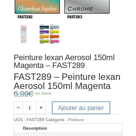
Peinture lexan Aerosol 150ml
Magenta – FAST289
FAST289 – Peinture lexan
Aerosol 150ml Magenta
6,99
€
Plus que 2 en stock
Ajouter au panier
−
+
quantité
de
UGS :
FAST289
Catégorie :
Peinture
FAST289
Description
-