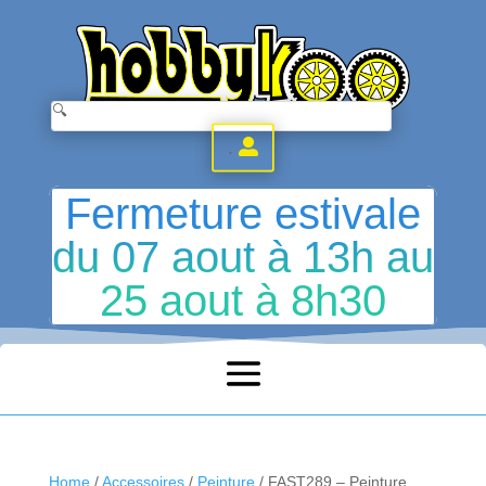
.
Fermeture estivale
du 07 aout à 13h au
25 aout à 8h30
Home
/
Accessoires
/
Peinture
/ FAST289 – Peinture