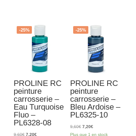
de
de
PROLINE
PROLINE
RC
RC
peinture
peinture
-25%
-25%
carrosserie
carrosserie
-
-
Violet
Rose
Ultra
Fluorescent
Bonbon
-
-
PL6328-
PROLINE RC
PROLINE RC
PL6329-
06
peinture
peinture
04
carrosserie –
carrosserie –
Eau Turquoise
Bleu Ardoise –
Fluo –
PL6325-10
PL6328-08
Le
Le
9,60
€
7,20
€
Le
Le
prix
prix
9,60
€
7,20
€
Plus que 1 en stock