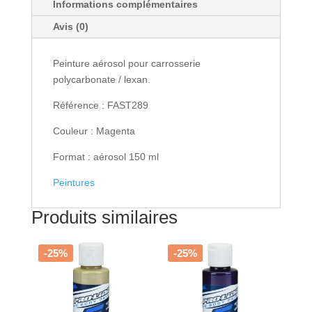
Informations complémentaires
Peinture
lexan
Avis (0)
Aerosol
150ml
Peinture aérosol pour carrosserie
Magenta
polycarbonate / lexan.
Référence : FAST289
Couleur : Magenta
Format : aérosol 150 ml
Peintures
Produits similaires
-25%
-25%