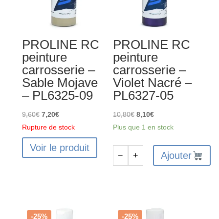
PROLINE RC
PROLINE RC
peinture
peinture
carrosserie –
carrosserie –
Sable Mojave
Violet Nacré –
– PL6325-09
PL6327-05
Le
Le
Le
Le
9,60
€
7,20
€
10,80
€
8,10
€
prix
prix
prix
prix
Rupture de stock
Plus que 1 en stock
initial
actuel
initial
actuel
Voir le produit
était :
est :
était :
est :
Ajouter
−
+
quantité
9,60€.
7,20€.
10,80€.
8,10€.
de
PROLINE
RC
peinture
-25%
-25%