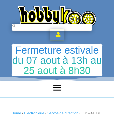
.
Fermeture estivale
du 07 aout à 13h au
25 aout à 8h30
Home
/
Electronique
/
Servos de direction
/ LOS241031