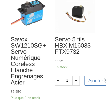
Savox
Servo 5 fils
SW1210SG+ –
HBX M16033-
Servo
FTX9732
Numérique
8,99
€
Coreless
En stock
Etanche
Engrenages
Ajouter
−
+
Acier
quantité
de
89,95
€
Servo
Plus que 2 en stock
5