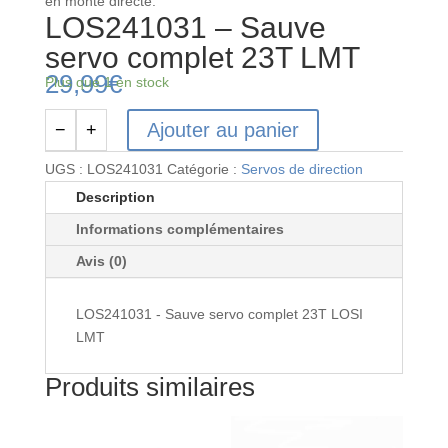
en monte directe.
LOS241031 – Sauve
servo complet 23T LMT
29,99
€
Plus que 1 en stock
Ajouter au panier
−
+
quantité
de
UGS :
LOS241031
Catégorie :
Servos de direction
LOS241031
Description
-
Informations complémentaires
Sauve
servo
Avis (0)
complet
23T
LOS241031 - Sauve servo complet 23T LOSI
LMT
LMT
Produits similaires