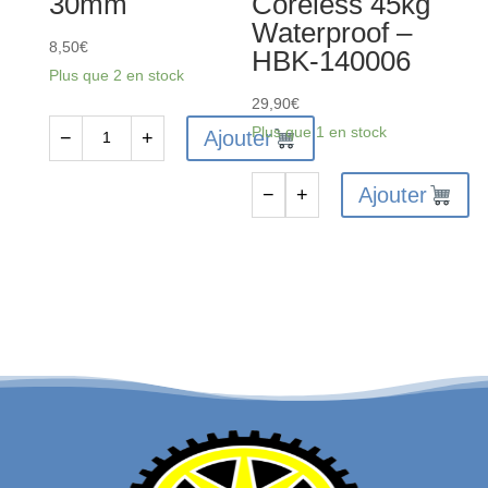
30mm
Coreless 45kg
Waterproof –
8,50
€
HBK-140006
Plus que 2 en stock
29,90
€
Plus que 1 en stock
Ajouter
−
+
quantité
de
Ajouter
−
+
FAST311B
quantité
-
de
Bras
DS3245SG-
de
180°
servo
-
aluminium
Servo
25T
Digital
30mm
Coreless
45kg
Waterproof