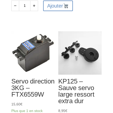
fils
Ajouter
−
+
quantité
HBX
de
M16033-
Savox
FTX9732
SW1210SG+
-
Servo
Numérique
Coreless
Etanche
Engrenages
Acier
Servo direction
KP125 –
3KG –
Sauve servo
FTX6559W
large ressort
extra dur
15,60
€
Plus que 1 en stock
8,95
€