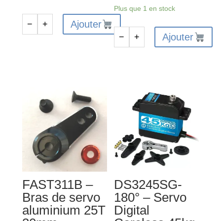
Plus que 1 en stock
Ajouter
−
+
quantité
Ajouter
−
+
de
quantité
Servo
de
direction
KP125
3KG
-
-
Sauve
FTX6559W
servo
large
ressort
extra
dur
FAST311B –
DS3245SG-
Bras de servo
180° – Servo
aluminium 25T
Digital