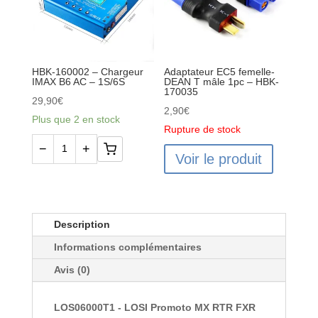
HBK-160002 – Chargeur
Adaptateur EC5 femelle-
IMAX B6 AC – 1S/6S
DEAN T mâle 1pc – HBK-
170035
29,90
€
2,90
€
Plus que 2 en stock
Rupture de stock
−
+
Voir le produit
quantité
de
HBK-
160002
Description
-
Informations complémentaires
Chargeur
IMAX
Avis (0)
B6
AC
LOS06000T1 - LOSI Promoto MX RTR FXR