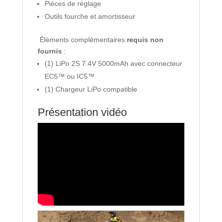
Pièces de réglage
Outils fourche et amortisseur
Éléments complémentaires
requis non
fournis
:
(1) LiPo 2S 7.4V 5000mAh avec connecteur
EC5™ ou IC5™
(1) Chargeur LiPo compatible
Présentation vidéo