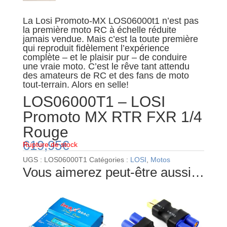
La Losi Promoto-MX LOS06000t1 n’est pas
la première moto RC à échelle réduite
jamais vendue. Mais c’est la toute première
qui reproduit fidèlement l’expérience
complète – et le plaisir pur – de conduire
une vraie moto. C’est le rêve tant attendu
des amateurs de RC et des fans de moto
tout-terrain. Alors en selle!
LOS06000T1 – LOSI
Promoto MX RTR FXR 1/4
Rouge
619,95
€
Rupture de stock
UGS :
LOS06000T1
Catégories :
LOSI
,
Motos
Vous aimerez peut-être aussi…