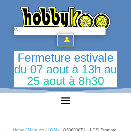
.
Fermeture estivale
du 07 aout à 13h au
25 aout à 8h30
Home
/
Marques
/
LOSI
/ LOS06000T1 – LOSI Promoto