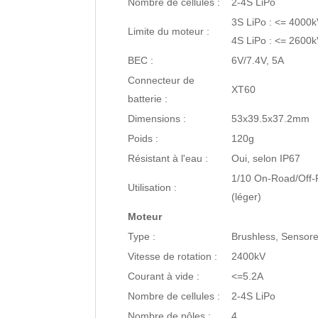
Nombre de cellules :
2-4S LiPo
3S LiPo : <= 4000
Limite du moteur :
4S LiPo : <= 2600
BEC :
6V/7.4V, 5A
Connecteur de
XT60
batterie :
Dimensions :
53x39.5x37.2mm
Poids :
120g
Résistant à l'eau :
Oui, selon IP67
1/10 On-Road/Off-
Utilisation :
(léger)
Moteur
Type :
Brushless, Sensor
Vitesse de rotation :
2400kV
Courant à vide :
<=5.2A
Nombre de cellules :
2-4S LiPo
Nombre de pôles :
4