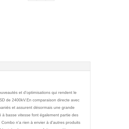
de
HOBBYWING
LED
PROGRAM
CARD
-
GENERAL
veautés et d'optimisations qui rendent le
65SD de 2400kV.En comparaison directe avec
emaniés et assurent désormais une grande
ité à basse vitesse font également partie des
 Combo n'a rien à envier à d'autres produits