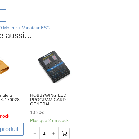
r
Moteur + Variateur ESC
re aussi…
mâle à
HOBBYWING LED
BK-170028
PROGRAM CARD –
GENERAL
13,20
€
stock
Plus que 2 en stock
 produit
−
+
quantité