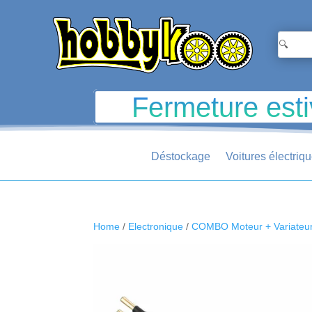
Fermeture esti
Déstockage
Voitures électriq
Home
/
Electronique
/
COMBO Moteur + Variateu