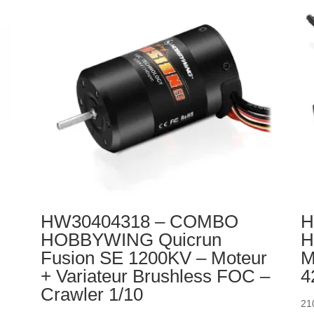
HW30404318 – COMBO
H
HOBBYWING Quicrun
H
Fusion SE 1200KV – Moteur
M
+ Variateur Brushless FOC –
4
Crawler 1/10
21