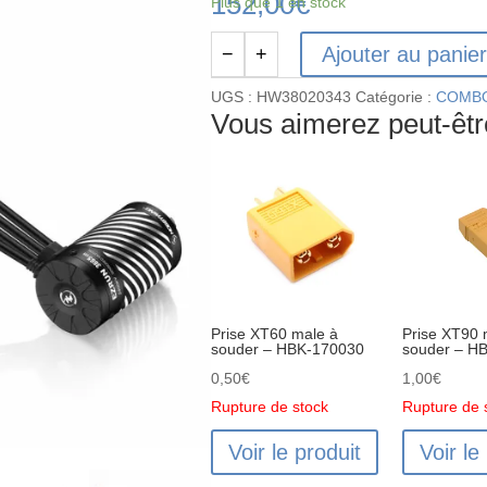
152,00
€
Plus que 1 en stock
Ajouter au panie
−
+
quantité
de
UGS :
HW38020343
Catégorie :
COMBO 
HW38020343
Vous aimerez peut-êt
-
COMBO
HOBBYWING
EZRUN
MAX10
G2-
140A
+
Prise XT60 male à
Prise XT90 
MOTEUR
souder – HBK-170030
souder – H
3665SD/2400KV
0,50
€
1,00
€
Rupture de stock
Rupture de 
Voir le produit
Voir le