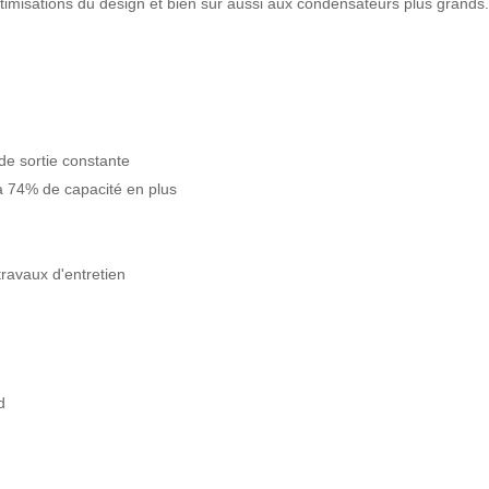
timisations du design et bien sûr aussi aux condensateurs plus grand
de sortie constante
à 74% de capacité en plus
ravaux d'entretien
d