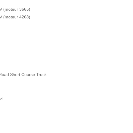
kV (moteur 3665)
kV (moteur 4268)
Road Short Course Truck
ed