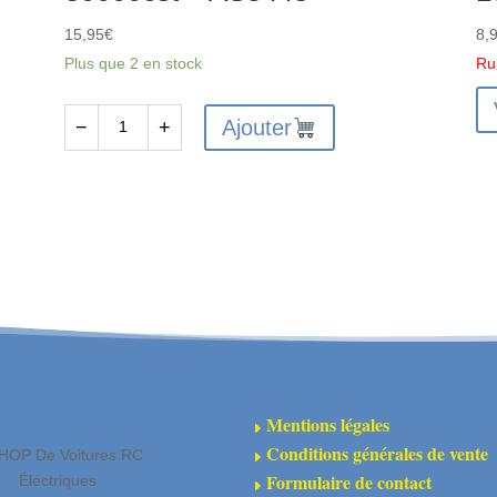
15,95
€
8,
Plus que 2 en stock
Ru
Ajouter
−
+
quantité
de
Huile
Silicone
Différentiels
80000cst
-
AS5448
Mentions légales
E
Conditions générales de vente
HOP De Voitures RC
E
Formulaire de contact
Éléctriques
E