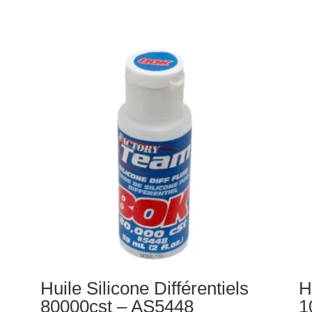
Hu
sil
Am
20
2
59
-
AS
Huile Silicone Différentiels
H
80000cst – AS5448
1