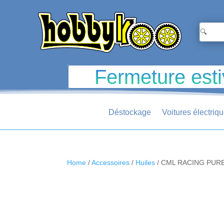
Fermeture esti
Déstockage
Voitures électriq
Home
/
Accessoires
/
Huiles
/ CML RACING PURE