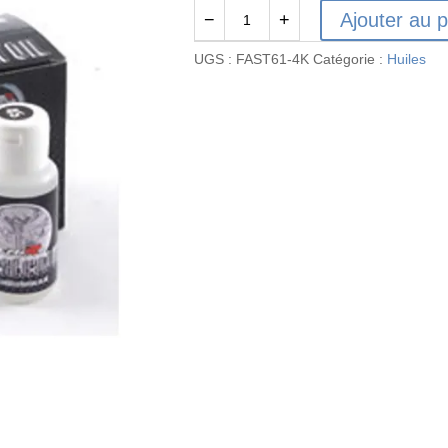
Ajouter au p
−
+
quantité
de
UGS :
FAST61-4K
Catégorie :
Huiles
CML
RACING
PURE
SILICONE
DIFF
OIL
4000CST