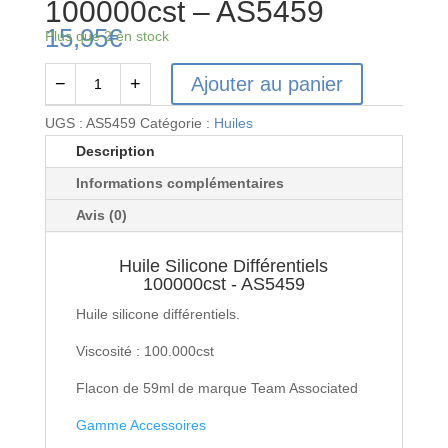
100000cst – AS5459
15,95
€
Plus que 2 en stock
Ajouter au panier
−
+
quantité
de
UGS :
AS5459
Catégorie :
Huiles
Huile
Description
Silicone
Informations complémentaires
Différentiels
100000cst
Avis (0)
-
AS5459
Huile Silicone Différentiels
100000cst - AS5459
Huile silicone différentiels.
Viscosité : 100.000cst
Flacon de 59ml de marque Team Associated
Gamme Accessoires