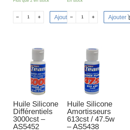
Plus que 2 en stock
En stock
Ajouter
Ajouter
−
+
−
+
quantité
quantité
de
de
Huile
Huile
Silicone
Silicone
Différentiels
Amortisseurs
80000cst
238cst
-
/
AS5448
22.5w
-
AS5424
Huile Silicone
Huile Silicone
Différentiels
Amortisseurs
3000cst –
613cst / 47.5w
AS5452
– AS5438