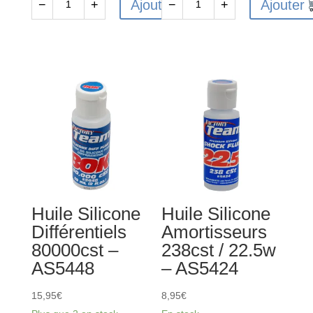
Ajouter
Ajouter
−
+
−
+
quantité
quantité
de
de
Huile
Huile
Silicone
Silicone
Amortisseurs
Différentiels
575cst
4000cst
/
-
45w
AS5444
-
AS5430
Huile Silicone
Huile Silicone
Différentiels
Amortisseurs
80000cst –
238cst / 22.5w
AS5448
– AS5424
15,95
€
8,95
€