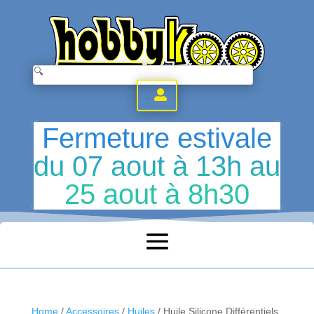
.
Fermeture estivale
du 07 aout à 13h au
25 aout à 8h30
Home
/
Accessoires
/
Huiles
/ Huile Silicone Différentiels