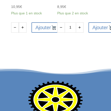
10,95
€
8,95
€
Plus que 1 en stock
Plus que 2 en stock
Ajouter
Ajouter
−
+
−
+
quantité
quantité
de
de
Huile
Huile
Silicone
Silicone
Différentiels
Amortisseurs
3000cst
613cst
-
/
AS5452
47.5w
-
AS5438