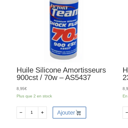
Huile Silicone Amortisseurs
H
900cst / 70w – AS5437
2
8,95
€
8,
Plus que 2 en stock
En
Ajouter
−
+
quantité
qu
de
de