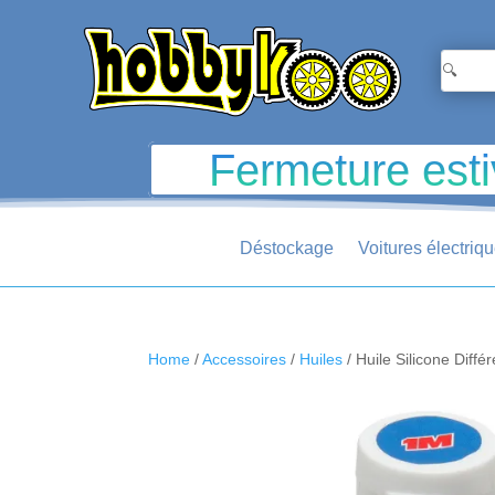
Fermeture esti
Déstockage
Voitures électriq
Home
/
Accessoires
/
Huiles
/ Huile Silicone Diff