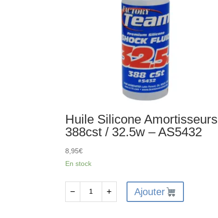
Huile Silicone Amortisseurs
388cst / 32.5w – AS5432
8,95
€
En stock
Ajouter
−
+
quantité
de