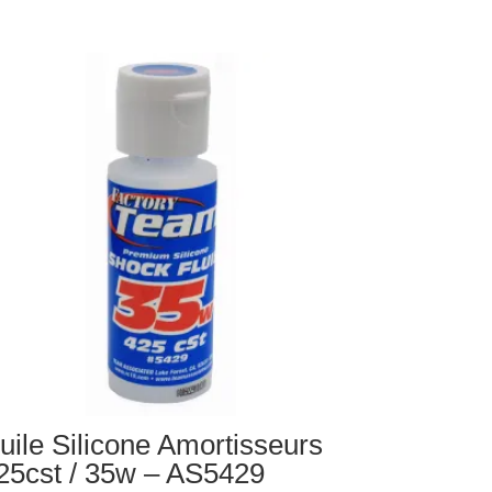
ile
icone
ortisseurs
8cst
.5w
5424
uile Silicone Amortisseurs
25cst / 35w – AS5429