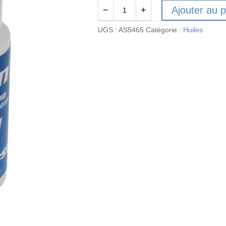
Ajouter au p
−
+
quantité
de
UGS :
AS5465
Catégorie :
Huiles
Huile
Silicone
Différentiels
1000000cst
-
AS5465