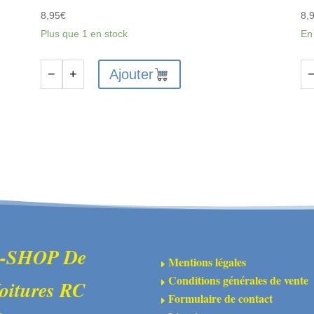
8,95
€
8,
Plus que 1 en stock
En
Ajouter
−
+
quantité
qu
de
de
Huile
Hu
Silicone
Sil
Amortisseurs
Am
150cst
42
/15w
/
-
35
AS5427
-
AS
-SHOP De
Mentions légales
E
Conditions générales de vente
oitures RC
E
Formulaire de contact
E