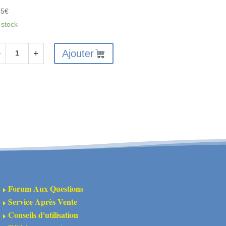
95
€
 stock
Ajouter
−
+
antité
ile
icone
ortisseurs
5cst
w
5429
Forum Aux Questions
E
Service Après Vente
E
Conseils d'utilisation
E