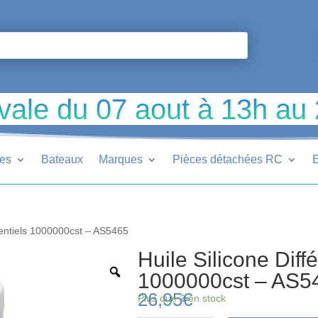
vale du 07 aout à 13h au
ues
Bateaux
Marques
Pièces détachées RC
E
érentiels 1000000cst – AS5465
Huile Silicone Diffé
1000000cst – AS5
26,95
€
Plus que 2 en stock