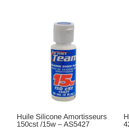
Huile
Hu
Silicone
Sil
Amortisseurs
Am
900cst
23
/
/
70w
22
-
-
AS5437
AS
Huile Silicone Amortisseurs
H
150cst /15w – AS5427
4