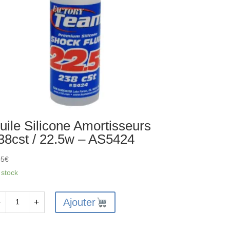
uile Silicone Amortisseurs
38cst / 22.5w – AS5424
95
€
 stock
Ajouter
−
+
antité