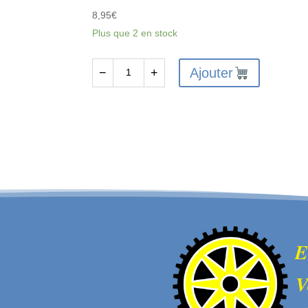
8,95
€
Plus que 2 en stock
Ajouter
−
+
quantité
de
Huile
Silicone
Amortisseurs
350cst
/
30w
-
AS5422
E
V