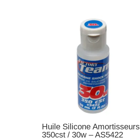
Huile
Silicone
Amortisseurs
388cst
/
32.5w
-
AS5432
Huile Silicone Amortisseurs
350cst / 30w – AS5422