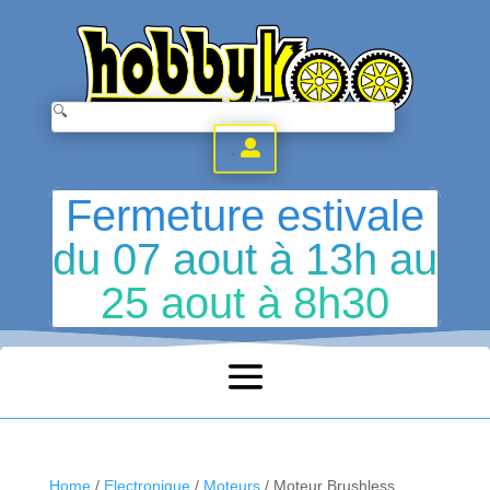
.
Fermeture estivale
du 07 aout à 13h au
25 aout à 8h30
Home
/
Electronique
/
Moteurs
/ Moteur Brushless