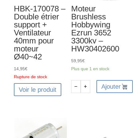
HBK-170078 –
Moteur
Double étrier
Brushless
support +
Hobbywing
Ventilateur
Ezrun 3652
40mm pour
3300kv –
moteur
HW30402600
Ø40~42
59,95
€
14,95
€
Plus que 1 en stock
Rupture de stock
Ajouter
−
+
Voir le produit
quantité
de
Moteur
Brushless
Hobbywing
Ezrun