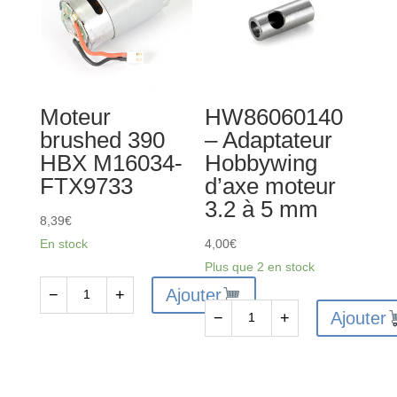
3652
3300kv
-
HW30402600
Moteur
HW86060140
brushed 390
– Adaptateur
HBX M16034-
Hobbywing
FTX9733
d’axe moteur
3.2 à 5 mm
8,39
€
En stock
4,00
€
Plus que 2 en stock
Ajouter
−
+
quantité
Ajouter
−
+
de
quantité
Moteur
de
brushed
HW86060140