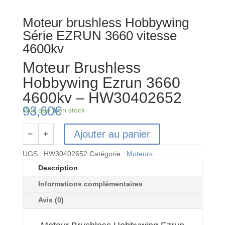
Moteur brushless Hobbywing
Série EZRUN 3660 vitesse
4600kv
Moteur Brushless
Hobbywing Ezrun 3660
4600kv – HW30402652
93,60
€
Plus que 1 en stock
Ajouter au panier
−
+
quantité
de
UGS :
HW30402652
Catégorie :
Moteurs
Moteur
Description
Brushless
Informations complémentaires
Hobbywing
Ezrun
Avis (0)
3660
4600kv