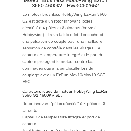
Moteur Brushless Hobbywing Ezrun
-
3660 4600kv - HW30402652
HW30402652
Le moteur brushless HobbyWing EzRun 3660
G2 est doté d'un rotor innovant "pôles
décalés" à 4 pôles et 8 aimants (breveté
Hobbywing). Il a un faible effet d'encoche et
une pulsation de couple pour une meilleure
sensation de contrôle dans les virages. Le
capteur de température intégré et le port du
capteur protègent le moteur contre les
dommages dus à la surchauffe lors du
couplage avec un EzRun Max10/Max10 SCT
ESC.
Caractéristiques du moteur HobbyWing EzRun
3660 G2 4600KV SL :
Rotor innovant "pôles décalés" à 4 pôles et 8
aimants
Capteur de température intégré et port de
capteur
Joint torique monté entre la cloche avant et le