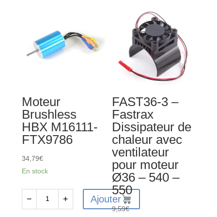
390
-
HBX
Adaptateur
M16034-
Hobbywing
FTX9733
d'axe
moteur
3.2
à
5
Moteur
FAST36-3 –
mm
Brushless
Fastrax
HBX M16111-
Dissipateur de
FTX9786
chaleur avec
ventilateur
34,79
€
pour moteur
En stock
Ø36 – 540 –
550
Ajouter
−
+
quantité
9,59
€