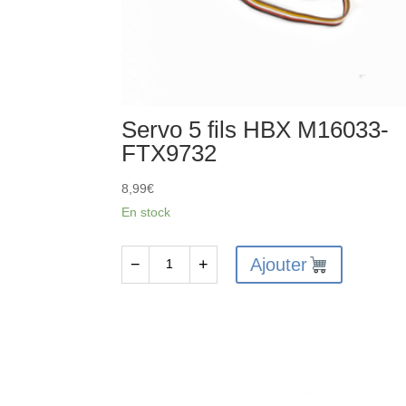
Servo 5 fils HBX M16033-
FTX9732
8,99
€
En stock
Ajouter
−
+
quantité
de
Servo
5
fils
HBX