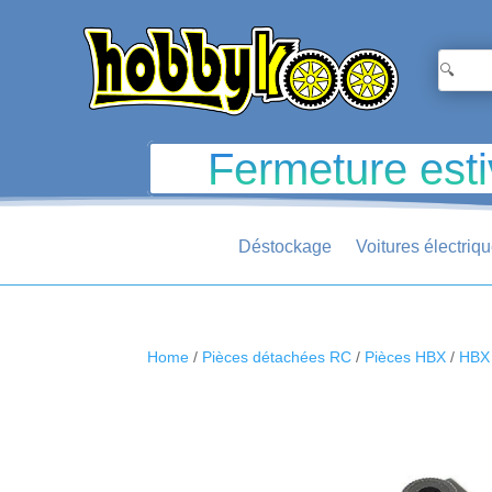
Fermeture esti
Déstockage
Voitures électriq
Home
/
Pièces détachées RC
/
Pièces HBX
/
HBX