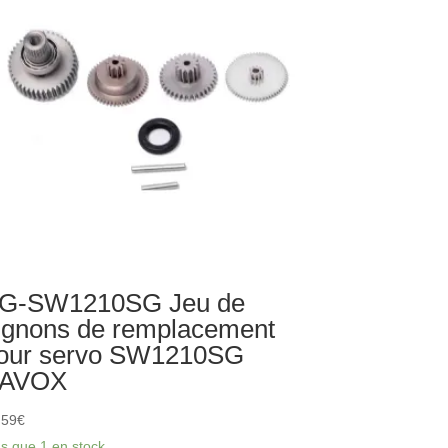
X9745
G-SW1210SG Jeu de
ignons de remplacement
our servo SW1210SG
AVOX
,59
€
us que 1 en stock