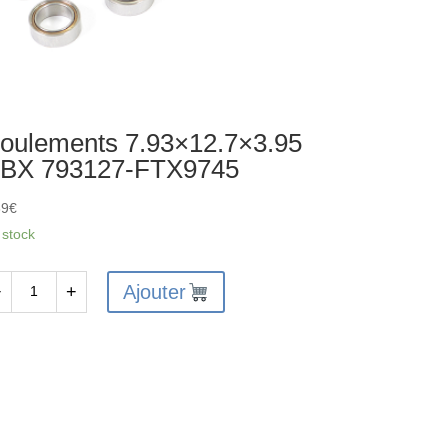
oulements 7.93×12.7×3.95
BX 793127-FTX9745
39
€
 stock
Ajouter
−
+
antité
ulements
93x12.7x3.95
X
3127-