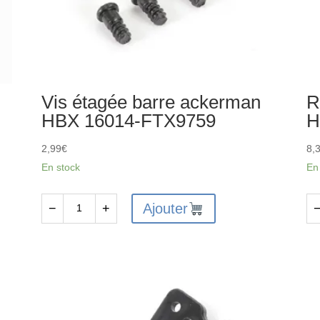
Vis étagée barre ackerman
R
HBX 16014-FTX9759
H
2,99
€
8,
En stock
En
Ajouter
−
+
quantité
qu
de
de
Vis
Ro
étagée
7.
barre
HB
ackerman
79