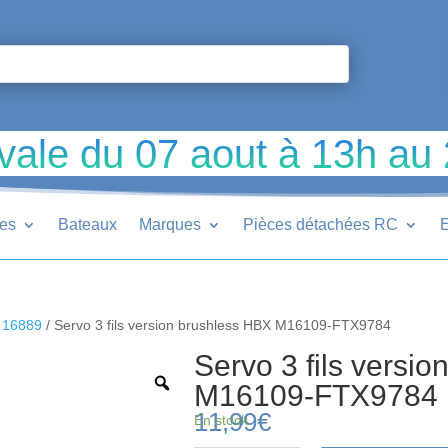
vale du 07 aout à 13h au
ues
Bateaux
Marques
Pièces détachées RC
E
 16889
/ Servo 3 fils version brushless HBX M16109-FTX9784
Servo 3 fils versi
M16109-FTX9784
11,99
€
En stock