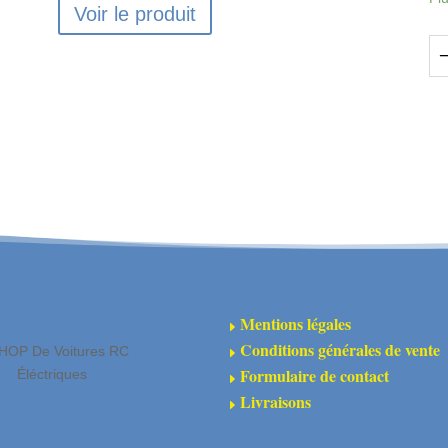
Voir le produit
qu
de
SG
SW
Je
de
pi
de
re
po
Mentions légales
E
se
Conditions générales de vente
HOP De Voitures RC
E
SW
Formulaire de contact
Éléctriques
E
SA
Livraisons
E