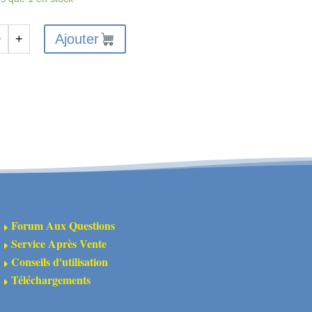
Ajouter
−
+
antité
-
1210SG
u
gnons
mplacement
ur
Forum Aux Questions
E
rvo
Service Après Vente
E
1210SG
Conseils d'utilisation
E
VOX
Téléchargements
E