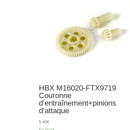
M16033-
FTX9732
HBX M16020-FTX9719
Couronne
d’entraînement+pinions
d’attaque
5,40
€
En stock