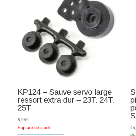
HBX
FT
16014-
FTX9759
KP124 – Sauve servo large
S
ressort extra dur – 23T. 24T.
p
25T
p
S
8,95
€
Rupture de stock
45
Pl